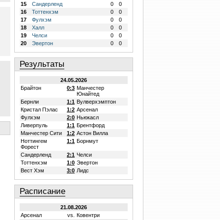
15
Сандерленд
0
0
16
Тоттенхэм
0
0
17
Фулхэм
0
0
18
Халл
0
0
19
Челси
0
0
20
Эвертон
0
0
Результаты
24.05.2026
Брайтон
0:3
Манчестер
Юнайтед
Бернли
1:1
Вулверхэмптон
Кристал Пэлас
1:2
Арсенал
Фулхэм
2:0
Ньюкасл
Ливерпуль
1:1
Брентфорд
Манчестер Сити
1:2
Астон Вилла
Ноттингем
1:1
Борнмут
Форест
Сандерленд
2:1
Челси
Тоттенхэм
1:0
Эвертон
Вест Хэм
3:0
Лидс
Расписание
21.08.2026
Арсенал
vs.
Ковентри