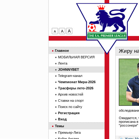
Жиру на
Главное
МОБИЛЬНАЯ ВЕРСИЯ
Лента
JOHNNYBET
Telegram-канал
Чемпионат Мира-2026
Трасферы лето-2026
Архив новостей
Ставки на спорт
Поиск по сайту
обследовани
Регистрация
Ожидается, 
Вход
прописана в
"россонери"
Темы
Премьер-Лига
Жиру
,
М
Кубок Англии