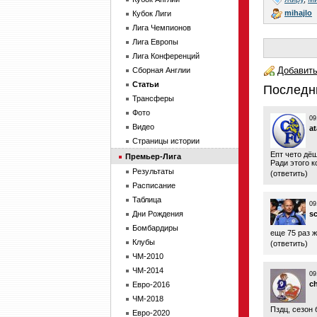
mihajlo
Кубок Лиги
Лига Чемпионов
Лига Европы
Лига Конференций
Добавить
Сборная Англии
Статьи
Последн
Трансферы
Фото
09
Видео
a
Страницы истории
Епт чето дё
Премьер-Лига
Ради этого к
Результаты
(
ответить
)
Расписание
Таблица
09
Дни Рождения
s
Бомбардиры
еще 75 раз ж
Клубы
(
ответить
)
ЧМ-2010
ЧМ-2014
09
c
Евро-2016
ЧМ-2018
Пздц, сезон 
Евро-2020