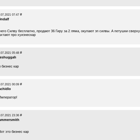
#
.07.2021 07:47
3ndalf
него Силву бесплатно, продают 36 Гиру за 2 ляма, окупают зп силвы. А петушки сверху
ахтают про хуизнескар
#
.07.2021 05:48
eshuggah
 бизнес кар
#
.07.2021 00:09
achidlo
Император!
#
.07.2021 23:36
ammersmith
Вот это бизнес кар