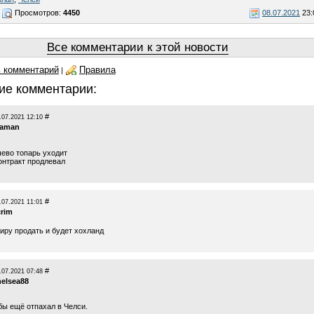
Просмотров:
4450
08.07.2021
23:
Все комментарии к этой новости
 комментарий
Правила
|
ие комментарии:
#
.07.2021 12:10
taman
шево топарь уходит
онтракт продлевал
#
.07.2021 11:01
crim
иру продать и будет хохланд
#
.07.2021 07:48
helsea88
бы ещё отпахал в Челси.