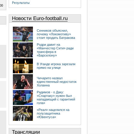
Результаты
00
Новости Euro-football.ru
Сенников объяснил,
почему «Локомотиву»
стоит продать Батракова
Родри давит на
«Манчестер Сити» ради
трансфера в
«Барселону»
В Уганде игрока зарезали
прямо на улице
Чичарито назвал
единственный недостаток
Холанна
Радимов - о Даку:
«Спартаку» нужен был
нападающий с гарантией
гола»
«Реал» нацелился на
полузащитника
«Ювентуса»
Трансляции