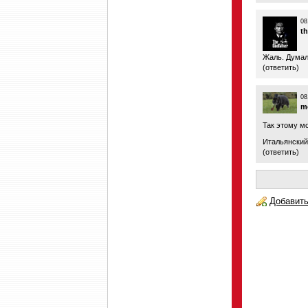
08
t
Жаль. Думал
(
ответить
)
08
m
Так этому м
Итальянский
(
ответить
)
Добавить