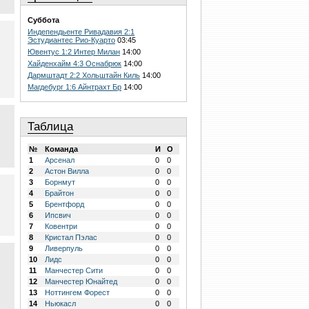
Суббота
Индепендьенте Ривадавия 2:1
Эстудиантес Рио-Куарто
03:45
Ювентус 1:2 Интер Милан
14:00
Хайденхайм 4:3 Оснабрюк
14:00
Дармштадт 2:2 Хольштайн Киль
14:00
Магдебург 1:6 Айнтрахт Бр
14:00
Таблица
№
Команда
И
О
1
Арсенал
0
0
2
Астон Вилла
0
0
3
Борнмут
0
0
4
Брайтон
0
0
5
Брентфорд
0
0
6
Ипсвич
0
0
7
Ковентри
0
0
8
Кристал Пэлас
0
0
9
Ливерпуль
0
0
10
Лидс
0
0
11
Манчестер Сити
0
0
12
Манчестер Юнайтед
0
0
13
Ноттингем Форест
0
0
14
Ньюкасл
0
0