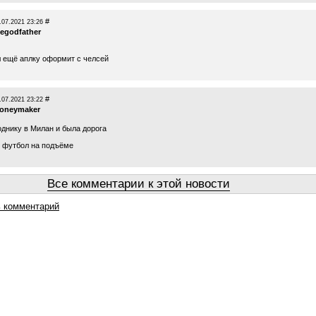
#
.07.2021 23:26
hegodfather
 ещё аплку оформит с челсей
#
.07.2021 23:22
oneymaker
однику в Милан и была дорога
 футбол на подъёме
Все комментарии к этой новости
 комментарий