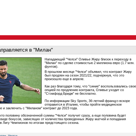
правляется в "Милан"
Нападающий "Челси" Оливье Жиру близок к переходу в
"Милан" по сделке стоимостью 2 миллиона евро (1.7 млн.
фунтов).
В прошлом месяце "Челси" объявил, что контракт Жиру
был продлен на сезон 2021/22, подчеркнув, что это
произошло еще в апреле.
Как раз благодаря тому, что "синие" воспользовались сво
опцией по продлению контракта, Оливье уходит со
"Стэмфорд Бридж" не бесплатно.
По информации Sky Sports, 36-летний француз вскоре
отправится в Италию, чтобы пройти медицинское
е и заключить с "Миланом" контракт до 2023 года.
что половину обозначенной суммы "Челси" получит сразу, а еще половина будет
 виде бонусов, зависящих от количества проведенных Жиру матчей и попадания
 в Лигу Чемпионов по итогам предстоящего сезона.
илан
,
Челси