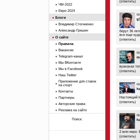
(
ответить
)
ЧМ-2022
Евро-2024
09
Блоги
g
Владимир Стогниенко
Александр Гришин
берут 36 лет
все еще куд
О сайте
(
ответить
)
Правила
Вакансии
09
Telegram-канал
m
Мы ВКонтакте
вуахахах топ
Мы в Facebook
(
ответить
)
Наш Twitter
Приложение для ставок
09
на спорт
h
Контакты
Настоящий 
Партнеры
(
ответить
)
Авторские права
Реклама на сайте
08
Поиск:
h
2 млн евро. 
(
ответить
)