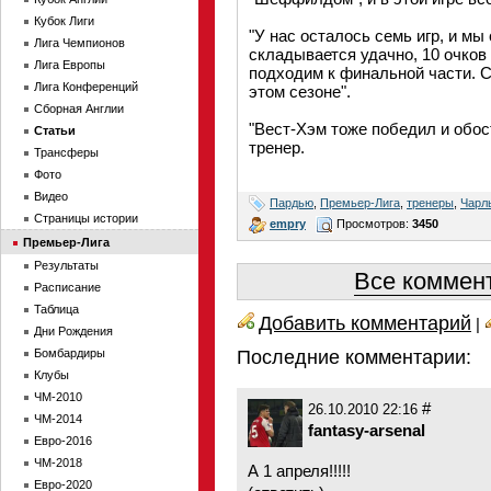
Кубок Лиги
"У нас осталось семь игр, и мы
Лига Чемпионов
складывается удачно, 10 очков
Лига Европы
подходим к финальной части. 
Лига Конференций
этом сезоне".
Сборная Англии
"Вест-Хэм тоже победил и обос
Статьи
тренер.
Трансферы
Фото
Видео
Пардью
,
Премьер-Лига
,
тренеры
,
Чарл
Страницы истории
empry
Просмотров:
3450
Премьер-Лига
Результаты
Все коммент
Расписание
Таблица
Добавить комментарий
|
Дни Рождения
Бомбардиры
Последние комментарии:
Клубы
ЧМ-2010
#
26.10.2010 22:16
ЧМ-2014
fantasy-arsenal
Евро-2016
ЧМ-2018
А 1 апреля!!!!!
Евро-2020