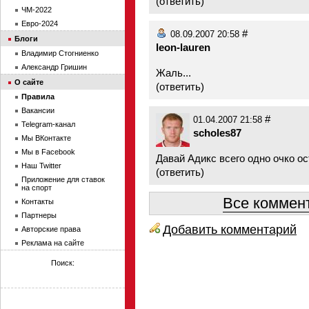
(
ответить
)
ЧМ-2022
Евро-2024
#
08.09.2007 20:58
Блоги
leon-lauren
Владимир Стогниенко
Александр Гришин
Жаль...
О сайте
(
ответить
)
Правила
Вакансии
#
01.04.2007 21:58
Telegram-канал
scholes87
Мы ВКонтакте
Мы в Facebook
Давай Адикс всего одно очко ос
Наш Twitter
(
ответить
)
Приложение для ставок
на спорт
Все коммент
Контакты
Партнеры
Добавить комментарий
Авторские права
Реклама на сайте
Поиск: