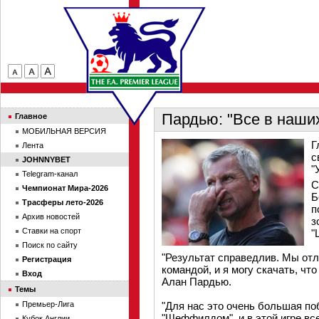
Пардью: "Все в наших
Главное
МОБИЛЬНАЯ ВЕРСИЯ
Г
Лента
с
JOHNNYBET
"
Telegram-канал
С
Чемпионат Мира-2026
Б
Трасферы лето-2026
п
Архив новостей
з
Ставки на спорт
"
Поиск по сайту
"Результат справедлив. Мы от
Регистрация
командой, и я могу скачать, чт
Вход
Алан Пардью.
Темы
Премьер-Лига
"Для нас это очень большая по
"Шеффилдом", и в этой игре все
Кубок Англии