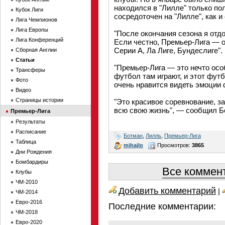
находился в "Лилле" только по
Кубок Лиги
сосредоточен на "Лилле", как и 
Лига Чемпионов
Лига Европы
"После окончания сезона я отдо
Лига Конференций
Если честно, Премьер-Лига — одн
Серии А, Ла Лиге, Бундеслиге".
Сборная Англии
Статьи
"Премьер-Лига — это нечто осо
Трансферы
футбол там играют, и этот фут
Фото
очень нравится видеть эмоции 
Видео
Страницы истории
"Это красивое соревнование, з
всю свою жизнь", — сообщил Бот
Премьер-Лига
Результаты
Расписание
Ботман
,
Лилль
,
Премьер-Лига
Таблица
mihajlo
Просмотров:
3865
Дни Рождения
Бомбардиры
Все коммент
Клубы
ЧМ-2010
Добавить комментарий
|
ЧМ-2014
Евро-2016
Последние комментарии:
ЧМ-2018
Евро-2020