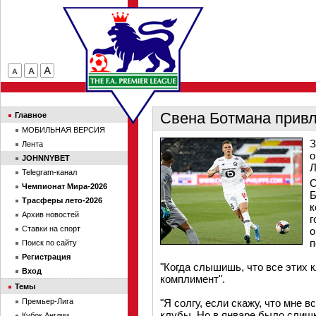
Свена Ботмана привл
Главное
МОБИЛЬНАЯ ВЕРСИЯ
З
Лента
о
JOHNNYBET
Л
Telegram-канал
С
Чемпионат Мира-2026
Б
Трасферы лето-2026
к
Архив новостей
г
Ставки на спорт
о
п
Поиск по сайту
Регистрация
"Когда слышишь, что все этих 
Вход
комплимент".
Темы
Премьер-Лига
"Я солгу, если скажу, что мне 
клубы. Но в январе было слишк
Кубок Англии