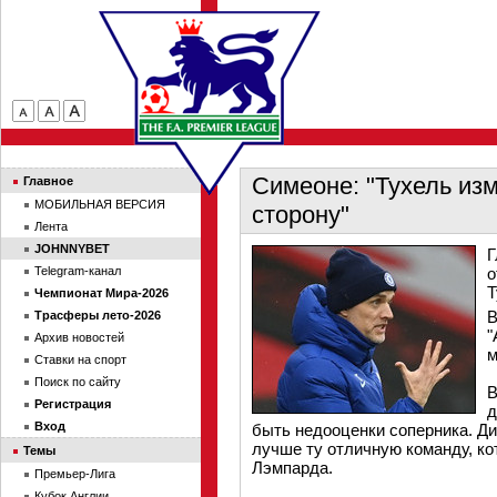
Симеоне: "Тухель из
Главное
МОБИЛЬНАЯ ВЕРСИЯ
сторону"
Лента
JOHNNYBET
Г
Telegram-канал
о
Т
Чемпионат Мира-2026
В
Трасферы лето-2026
"
Архив новостей
м
Ставки на спорт
Поиск по сайту
В
Регистрация
д
Вход
быть недооценки соперника. Дие
лучше ту отличную команду, ко
Темы
Лэмпарда.
Премьер-Лига
Кубок Англии