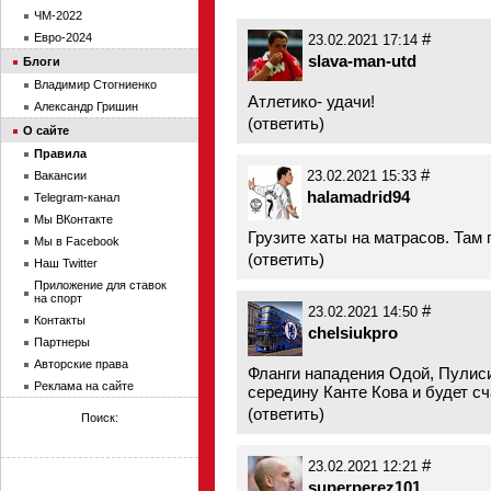
ЧМ-2022
#
Евро-2024
23.02.2021 17:14
slava-man-utd
Блоги
Владимир Стогниенко
Атлетико- удачи!
Александр Гришин
(
ответить
)
О сайте
Правила
#
Вакансии
23.02.2021 15:33
halamadrid94
Telegram-канал
Мы ВКонтакте
Грузите хаты на матрасов. Там
Мы в Facebook
(
ответить
)
Наш Twitter
Приложение для ставок
на спорт
#
23.02.2021 14:50
Контакты
chelsiukpro
Партнеры
Авторские права
Фланги нападения Одой, Пулисик
Реклама на сайте
середину Канте Кова и будет сч
(
ответить
)
Поиск:
#
23.02.2021 12:21
superperez101