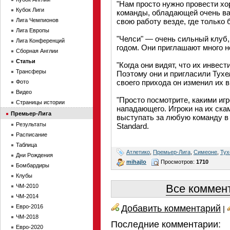
"Нам просто нужно провести х
Кубок Лиги
команды, обладающей очень ва
Лига Чемпионов
свою работу везде, где только 
Лига Европы
"Челси" — очень сильный клуб,
Лига Конференций
годом. Они приглашают много н
Сборная Англии
Статьи
"Когда они видят, что их инвес
Трансферы
Поэтому они и пригласили Тухе
своего прихода он изменил их в
Фото
Видео
"Просто посмотрите, какими иг
Страницы истории
нападающего. Игроки на их ск
Премьер-Лига
выступать за любую команду в
Результаты
Standard.
Расписание
Таблица
Атлетико
,
Премьер-Лига
,
Симеоне
,
Тух
Дни Рождения
mihajlo
Просмотров:
1710
Бомбардиры
Клубы
Все коммент
ЧМ-2010
ЧМ-2014
Добавить комментарий
Евро-2016
|
ЧМ-2018
Последние комментарии:
Евро-2020