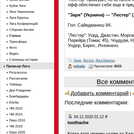
офф обеспечил себе еще в пр
Кубок Лиги
Лига Чемпионов
"Заря" (Украина) — "Лестер" 
Лига Европы
Лига Конференций
Гол: Сайядманеш 84.
Сборная Англии
"Лестер": Уорд, Джастин, Морга
Статьи
Перейра (Томас 45), Чоудури, Н
Трансферы
Ундер, Барнс, Ихеаначо.
Фото
Видео
Страницы истории
Заря
,
Лестер
,
Лига Европы
mihajlo
Просмотров:
8315
Премьер-Лига
Результаты
Расписание
Все коммент
Таблица
Дни Рождения
Добавить комментарий
|
Бомбардиры
Последние комментарии:
Клубы
ЧМ-2010
ЧМ-2014
#
04.12.2020 01:12
Евро-2016
toothache
ЧМ-2018
Евро-2020
Когда этот иранец успел за Ха