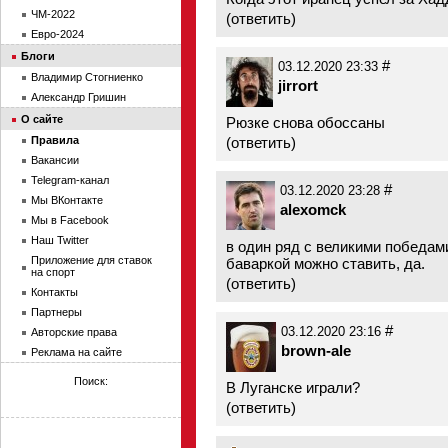
ЧМ-2022
(
ответить
)
Евро-2024
Блоги
#
03.12.2020 23:33
Владимир Стогниенко
jirrort
Александр Гришин
О сайте
Рюзке снова обоссаны
Правила
(
ответить
)
Вакансии
Telegram-канал
#
03.12.2020 23:28
Мы ВКонтакте
alexomck
Мы в Facebook
Наш Twitter
в один ряд с великими победам
Приложение для ставок
баваркой можно ставить, да.
на спорт
(
ответить
)
Контакты
Партнеры
#
03.12.2020 23:16
Авторские права
brown-ale
Реклама на сайте
Поиск:
В Луганске играли?
(
ответить
)