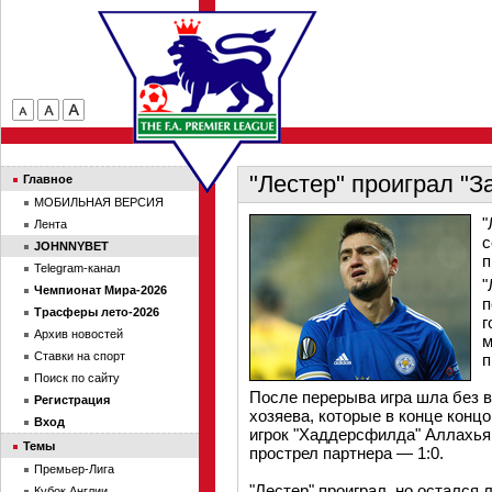
"Лестер" проиграл "З
Главное
МОБИЛЬНАЯ ВЕРСИЯ
"
Лента
с
JOHNNYBET
п
Telegram-канал
"
Чемпионат Мира-2026
п
Трасферы лето-2026
г
Архив новостей
м
Ставки на спорт
п
Поиск по сайту
После перерыва игра шла без во
Регистрация
хозяева, которые в конце концо
Вход
игрок "Хаддерсфилда" Аллахья
Темы
прострел партнера — 1:0.
Премьер-Лига
"Лестер" проиграл, но остался 
Кубок Англии