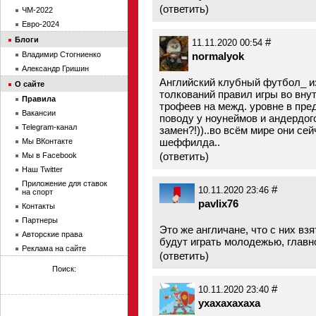
(
ответить
)
ЧМ-2022
Евро-2024
Блоги
#
11.11.2020 00:54
normalyok
Владимир Стогниенко
Александр Гришин
Английский клубный футбол_ и
О сайте
толкований правил игры во вну
Правила
трофеев на межд. уровне в пре
Вакансии
поводу у ноунеймов и андердог
Telegram-канал
замен?!))..во всём мире они сей
шеффилда..
Мы ВКонтакте
(
ответить
)
Мы в Facebook
Наш Twitter
Приложение для ставок
#
10.11.2020 23:46
на спорт
pavlix76
Контакты
Партнеры
Это же англичане, что с них вз
Авторские права
будут играть молодежью, главн
Реклама на сайте
(
ответить
)
Поиск:
#
10.11.2020 23:40
yxaxaxaxaxa