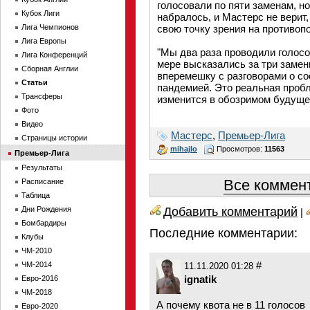
голосовали по пяти заменам, но
Кубок Лиги
набралось, и Мастерс не верит
Лига Чемпионов
свою точку зрения на противоп
Лига Европы
"Мы два раза проводили голосов
Лига Конференций
мере высказались за три заме
Сборная Англии
вперемешку с разговорами о со
Статьи
пандемией. Это реальная пробл
Трансферы
изменится в обозримом будуще
Фото
Видео
Мастерс
,
Премьер-Лига
Страницы истории
mihajlo
Просмотров:
11563
Премьер-Лига
Результаты
Все коммент
Расписание
Таблица
Добавить комментарий
Дни Рождения
|
Бомбардиры
Последние комментарии:
Клубы
ЧМ-2010
#
ЧМ-2014
11.11.2020 01:28
ignatik
Евро-2016
ЧМ-2018
А почему квота не в 11 голосов
Евро-2020