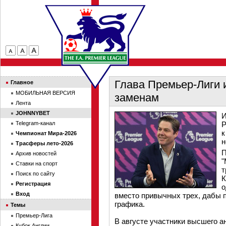
Глава Премьер-Лиги 
Главное
МОБИЛЬНАЯ ВЕРСИЯ
заменам
Лента
JOHNNYBET
И
Telegram-канал
Р
к
Чемпионат Мира-2026
н
Трасферы лето-2026
П
Архив новостей
"
Ставки на спорт
т
Поиск по сайту
К
Регистрация
о
Вход
вместо привычных трех, дабы п
графика.
Темы
Премьер-Лига
В августе участники высшего а
Кубок Англии