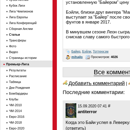
установленную "Байером" цену
Кубок Лиги
Лига Чемпионов
Бэйли, близки друг вингера "М
выступает за "Байер" после свое
Лига Европы
фунтов в январе 2017.
Лига Конференций
Сборная Англии
В минувшем сезоне Леон сыграл
Статьи
снискав славу самого быстрого 
Трансферы
Фото
Байер
,
Бэйли
,
Тоттенхэм
Видео
mihajlo
Просмотров:
4026
Страницы истории
Премьер-Лига
Результаты
Все коммент
Расписание
Таблица
Добавить комментарий
|
Дни Рождения
Последние комментарии:
Бомбардиры
Клубы
ЧМ-2010
#
15.09.2020 07:41
ЧМ-2014
antiterror
Евро-2016
Когда это Байи успел в Леверку
ЧМ-2018
(
ответить
)
Евро-2020