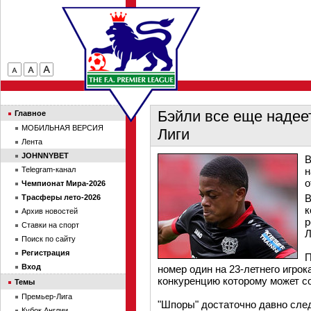
Бэйли все еще надее
Главное
МОБИЛЬНАЯ ВЕРСИЯ
Лиги
Лента
JOHNNYBET
В
Telegram-канал
н
о
Чемпионат Мира-2026
В
Трасферы лето-2026
к
Архив новостей
р
Ставки на спорт
Л
Поиск по сайту
Регистрация
П
Вход
номер один на 23-летнего игрок
конкуренцию которому может со
Темы
Премьер-Лига
"Шпоры" достаточно давно след
Кубок Англии