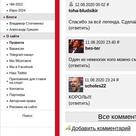
#
ЧМ-2022
12.08.2020 00:02
toha-bludsikir
Евро-2024
Блоги
Спасибо за всё легенда. Сдела
Владимир Стогниенко
(
ответить
)
Александр Гришин
О сайте
#
11.08.2020 23:40
Правила
bes-ter
Вакансии
Telegram-канал
Один из немногих кого можно с
Мы ВКонтакте
(
ответить
)
Мы в Facebook
Наш Twitter
Приложение для ставок
#
11.08.2020 23:24
на спорт
scholes22
Контакты
Партнеры
КОРОЛЬ!!!
Авторские права
(
ответить
)
Реклама на сайте
Все коммент
Поиск:
Добавить комментарий