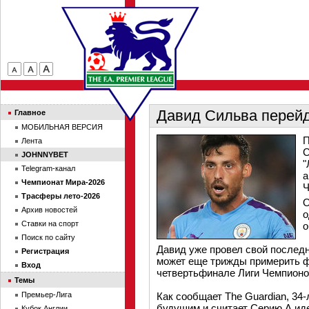
Давид Сильва перейд
Главное
МОБИЛЬНАЯ ВЕРСИЯ
П
Лента
С
JOHNNYBET
"
Telegram-канал
а
Чемпионат Мира-2026
Ч
Трасферы лето-2026
О
Архив новостей
о
Ставки на спорт
о
Поиск по сайту
Давид уже провел свой последн
Регистрация
может еще трижды примерить фу
Вход
четвертьфинале Лиги Чемпионов
Темы
Премьер-Лига
Как сообщает The Guardian, 34
будущим и считает Серию А ид
Кубок Англии