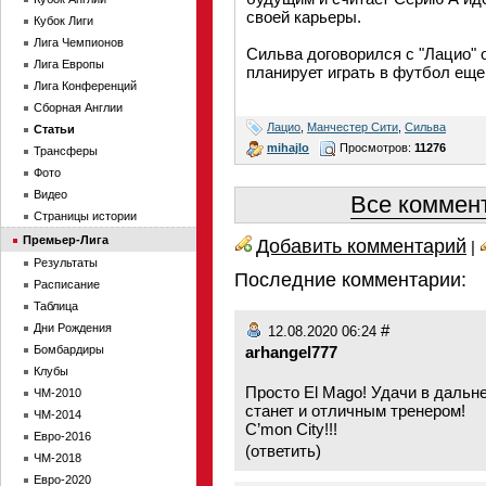
своей карьеры.
Кубок Лиги
Лига Чемпионов
Сильва договорился с "Лацио" о
Лига Европы
планирует играть в футбол еще
Лига Конференций
Сборная Англии
Лацио
,
Манчестер Сити
,
Сильва
Статьи
mihajlo
Просмотров:
11276
Трансферы
Фото
Видео
Все коммент
Страницы истории
Премьер-Лига
Добавить комментарий
|
Результаты
Последние комментарии:
Расписание
Таблица
Дни Рождения
#
12.08.2020 06:24
Бомбардиры
arhangel777
Клубы
Просто El Mago! Удачи в дальн
ЧМ-2010
станет и отличным тренером!
ЧМ-2014
C’mon City!!!
Евро-2016
(
ответить
)
ЧМ-2018
Евро-2020