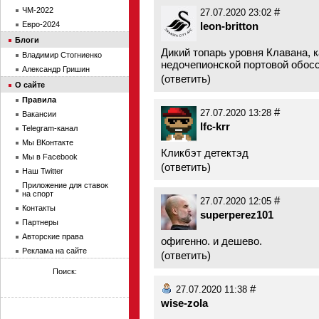
ЧМ-2022
#
27.07.2020 23:02
Евро-2024
leon-britton
Блоги
Дикий топарь уровня Клавана, к
Владимир Стогниенко
недочепионской портовой обосс
Александр Гришин
(
ответить
)
О сайте
Правила
#
27.07.2020 13:28
Вакансии
lfc-krr
Telegram-канал
Мы ВКонтакте
Кликбэт детектэд
Мы в Facebook
(
ответить
)
Наш Twitter
Приложение для ставок
на спорт
#
27.07.2020 12:05
Контакты
superperez101
Партнеры
Авторские права
офигенно. и дешево.
Реклама на сайте
(
ответить
)
Поиск:
#
27.07.2020 11:38
wise-zola