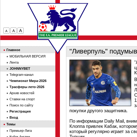
"Ливерпуль" подумыв
Главное
МОБИЛЬНАЯ ВЕРСИЯ
"
Лента
ц
JOHNNYBET
К
Telegram-канал
В
Чемпионат Мира-2026
н
Трасферы лето-2026
Л
Архив новостей
С
Ставки на спорт
1
з
Поиск по сайту
покупки другого защитника.
Регистрация
Вход
По информации Daily Mail, вни
Темы
Клоппа привлек Кабак, котором
Премьер-Лига
который регулярно играет за с
Турции.
Кубок Англии