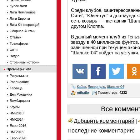
Кубок Лиги
Среди клубов, заинтересованны
Лига Чемпионов
Сити", "Ювентус" и дортмундска
Лига Европы
есть козырь — наставник "Шаль
Лига Конференций
другом Клоппа.
Сборная Англии
В данный момент клуб из Гель
Статьи
звезду в 40 миллионов фунтов.
Трансферы
завышенной при текущем эконо
Фото
"Шальке-04" пойдет на уступки.
Видео
Страницы истории
Премьер-Лига
Результаты
Расписание
Кабак
,
Ливерпуль
,
Шальке-04
Таблица
mihajlo
Просмотров:
4232
Дни Рождения
Бомбардиры
Клубы
Все коммент
ЧМ-2010
ЧМ-2014
Добавить комментарий
|
Евро-2016
Последние комментарии:
ЧМ-2018
Евро-2020