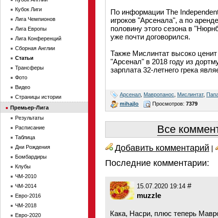
Кубок Лиги
По информации The Independent
Лига Чемпионов
игроков "Арсенала", а по арен
половину этого сезона в "Нюрнб
Лига Европы
уже почти договорился.
Лига Конференций
Сборная Англии
Также Мислинтат высоко ценит 
Статьи
"Арсенал" в 2018 году из дортм
Трансферы
зарплата 32-летнего грека явля
Фото
Видео
Арсенал
,
Мавропанос
,
Мислинтат
,
Папа
Страницы истории
mihajlo
Просмотров:
7379
Премьер-Лига
Результаты
Все коммент
Расписание
Таблица
Добавить комментарий
Дни Рождения
|
Бомбардиры
Последние комментарии:
Клубы
ЧМ-2010
#
ЧМ-2014
15.07.2020 19:14
muzzle
Евро-2016
ЧМ-2018
Кака, Насри, плюс теперь Мавро
Евро-2020