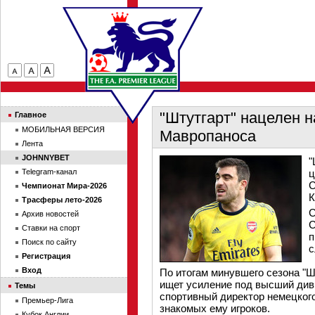
"Штутгарт" нацелен 
Главное
МОБИЛЬНАЯ ВЕРСИЯ
Мавропаноса
Лента
JOHNNYBET
"
Telegram-канал
ц
С
Чемпионат Мира-2026
К
Трасферы лето-2026
С
Архив новостей
С
Ставки на спорт
п
Поиск по сайту
с
Регистрация
Вход
По итогам минувшего сезона "Ш
ищет усиление под высший диви
Темы
спортивный директор немецкого
Премьер-Лига
знакомых ему игроков.
Кубок Англии