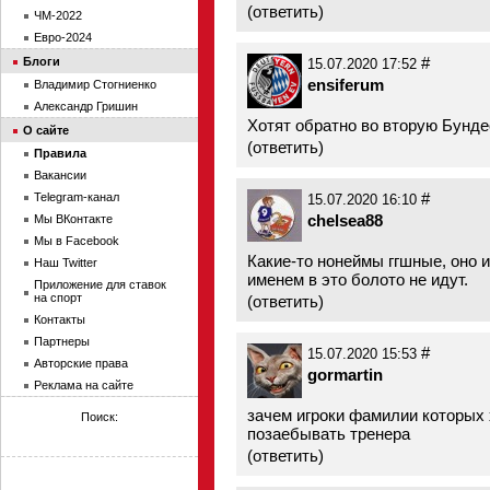
(
ответить
)
ЧМ-2022
Евро-2024
#
Блоги
15.07.2020 17:52
ensiferum
Владимир Стогниенко
Александр Гришин
Хотят обратно во вторую Бунде
О сайте
(
ответить
)
Правила
Вакансии
#
Telegram-канал
15.07.2020 16:10
chelsea88
Мы ВКонтакте
Мы в Facebook
Какие-то нонеймы ггшные, оно 
Наш Twitter
именем в это болото не идут.
Приложение для ставок
на спорт
(
ответить
)
Контакты
Партнеры
#
15.07.2020 15:53
Авторские права
gormartin
Реклама на сайте
зачем игроки фамилии которых
Поиск:
позаебывать тренера
(
ответить
)