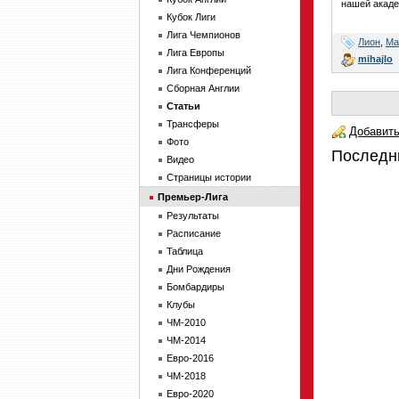
нашей акаде
Кубок Лиги
Лига Чемпионов
Лион
,
Ма
Лига Европы
mihajlo
Лига Конференций
Сборная Англии
Статьи
Трансферы
Добавить
Фото
Последн
Видео
Страницы истории
Премьер-Лига
Результаты
Расписание
Таблица
Дни Рождения
Бомбардиры
Клубы
ЧМ-2010
ЧМ-2014
Евро-2016
ЧМ-2018
Евро-2020