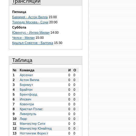
Трансляции
Пятница
Бавария - Астон Вилла
15:00
Торпедо Москва - Сочи
20:00
Суббота
Ювентус - Интер Милан
14:00
Челси - Милан
15:00
Крылья Советов - Балтика
15:30
Таблица
№
Команда
И
О
1
Арсенал
0
0
2
Астон Вилла
0
0
3
Борнмут
0
0
4
Брайтон
0
0
5
Брентфорд
0
0
6
Ипсвич
0
0
7
Ковентри
0
0
8
Кристал Пэлас
0
0
9
Ливерпуль
0
0
10
Лидс
0
0
11
Манчестер Сити
0
0
12
Манчестер Юнайтед
0
0
13
Ноттингем Форест
0
0