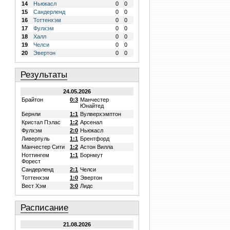
14
Ньюкасл
0
0
15
Сандерленд
0
0
16
Тоттенхэм
0
0
17
Фулхэм
0
0
18
Халл
0
0
19
Челси
0
0
20
Эвертон
0
0
Результаты
24.05.2026
Брайтон
0:3
Манчестер
Юнайтед
Бернли
1:1
Вулверхэмптон
Кристал Пэлас
1:2
Арсенал
Фулхэм
2:0
Ньюкасл
Ливерпуль
1:1
Брентфорд
Манчестер Сити
1:2
Астон Вилла
Ноттингем
1:1
Борнмут
Форест
Сандерленд
2:1
Челси
Тоттенхэм
1:0
Эвертон
Вест Хэм
3:0
Лидс
Расписание
21.08.2026