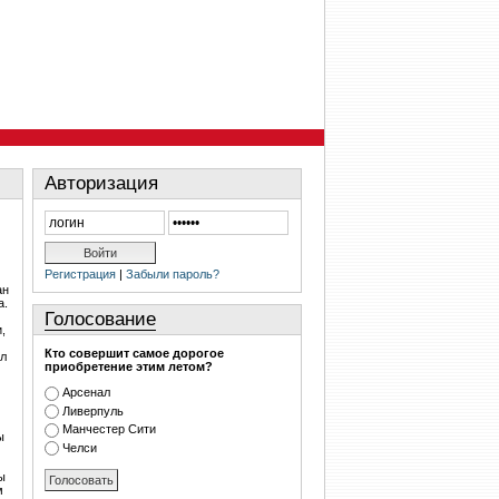
Авторизация
Регистрация
|
Забыли пароль?
ан
а.
Голосование
,
Кто совершит самое дорогое
ыл
приобретение этим летом?
Арсенал
Ливерпуль
Манчестер Сити
ы
Челси
ы
м