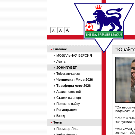
"Юнайте
Главное
МОБИЛЬНАЯ ВЕРСИЯ
Лента
JOHNNYBET
Telegram-канал
Чемпионат Мира-2026
Трасферы лето-2026
Архив новостей
Ставки на спорт
Поиск по сайту
"Он несомне
Регистрация
подписать с 
Вход
"Реал" и "М
заслужили е
Темы
Премьер-Лига
"Мы хотим, 
хотим, чтоб
Кубок Англии