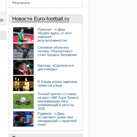
Результаты
Новости Euro-football.ru
00
Помазун – о Даку:
«Будем ждать от него
хорошей
результативности»
Сенников объяснил,
почему «Локомотиву»
стоит продать Батракова
Карседо: «Сделали всё
для победы»
В Уганде игрока зарезали
прямо на улице
Точный прогноз и ставка
на матч ЧФР Клуж Тромсё
квалификации Лиги
конференций 6 августа
2026
Радимов - о Даку:
«Спартаку» нужен был
нападающий с гарантией
гола»