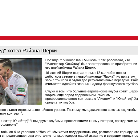
д" хотел Райана Шерки
Президент "Лиона" Жан-Мишель Оляс рассказал, что
"Манчестер Юнайтед" был заинтересован в приобретении
его плеймейкера Райана Шерки.
16-летний Шерки сыграл только 12 матчей в своем
дебютном сезоне в первой команде "Лиона", но при этом
забил три гола и отдал две результативные передачи. Рай
считается одной из главных надежд французского футбол
Слухи о том, что большие европейские клубы хотят Шерки
ходили еще перед подписанием Райаном
профессионального контракта с "Лионом", и "Юнайтед" б
среди этих клубов.
нно станет игроком высочайшего уровня. Поэтому мы сделали все возможное, чтобы
ним контракт".
анчестер Юнайтед" были двумя клубами, проявлявшими к нему интерес, прежде чем м
го доверие".
чтобы он был успешен в "Лионе". Мы хотим поддерживать его, развивая его карьеру. М
ы в предстоящие годы он стал не только лидером нашей атаки, но и ведущим продукто