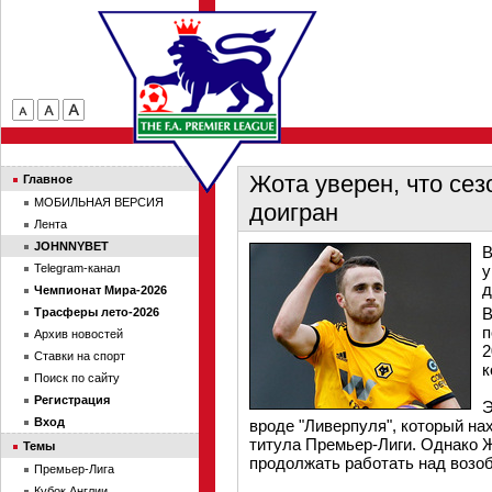
Жота уверен, что сез
Главное
МОБИЛЬНАЯ ВЕРСИЯ
доигран
Лента
JOHNNYBET
В
Telegram-канал
у
д
Чемпионат Мира-2026
В
Трасферы лето-2026
п
Архив новостей
2
Ставки на спорт
к
Поиск по сайту
Регистрация
Э
Вход
вроде "Ливерпуля", который нах
титула Премьер-Лиги. Однако Ж
Темы
продолжать работать над возо
Премьер-Лига
Кубок Англии