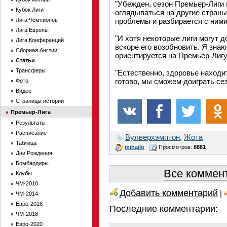
"Убежден, сезон Премьер-Лиги 
Кубок Лиги
оглядываться на другие страны
Лига Чемпионов
проблемы и разбирается с ними
Лига Европы
"И хотя некоторые лиги могут д
Лига Конференций
вскоре его возобновить. Я знаю
Сборная Англии
ориентируется на Премьер-Лигу,
Статьи
Трансферы
"Естественно, здоровье находит
готово, мы сможем доиграть с
Фото
Видео
Страницы истории
Премьер-Лига
Результаты
Расписание
Вулверхэмптон
,
Жота
Таблица
mihajlo
Просмотров:
8881
Дни Рождения
Бомбардиры
Все коммент
Клубы
ЧМ-2010
Добавить комментарий
|
ЧМ-2014
Евро-2016
Последние комментарии:
ЧМ-2018
Евро-2020