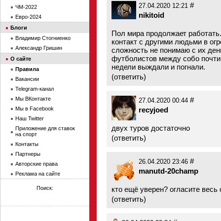
#
27.04.2020 12:21
ЧМ-2022
nikitoid
Евро-2024
Блоги
Пол мира продолжает работать.
Владимир Стогниенко
контакт с другими людьми в ог
Александр Гришин
сложность не понимаю с их ден
футболистов между собо почти н
О сайте
недели выждали и погнали.
Правила
(
ответить
)
Вакансии
Telegram-канал
#
Мы ВКонтакте
27.04.2020 00:44
recyjoed
Мы в Facebook
Наш Twitter
двух туров достаточно
Приложение для ставок
на спорт
(
ответить
)
Контакты
Партнеры
#
26.04.2020 23:46
Авторские права
manutd-20champ
Реклама на сайте
кто ещё уверен? огласите весь
Поиск:
(
ответить
)