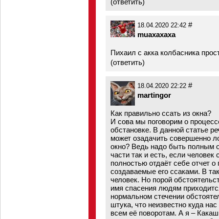
(
ответить
)
#
18.04.2020 22:42
muaxaxaxa
Пихаил с акка колбасника прос
(
ответить
)
#
18.04.2020 22:22
martingor
Как правильно ссать из окна?
И сова мы поговорим о процесс
обстановке. В данной статье реч
может озадачить совершенно ло
окно? Ведь надо быть полным о
части так и есть, если человек 
полностью отдаёт себе отчет о
создаваемые его ссаками. В та
человек. Но порой обстоятельс
имя спасения людям приходитс
нормальном стечении обстояте
штука, что неизвестно куда нас
всем её поворотам. А я – Какаш