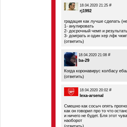
#
18.04.2020 21:25
rj1992
градация как лучше сделать (н
1- анулировать
2- досрочный чемп и результат
3- доиграть и один хер лфк чкм
(
ответить
)
#
18.04.2020 21:08
ba-29
Когда коронавирус колбасу еба
(
ответить
)
#
18.04.2020 20:02
lexa-arsenal
Смешно как сосыч опять прогно
как он говорил про то что оста
и ничего не будет. Бля этот чув
наоборот
(
ответить
)