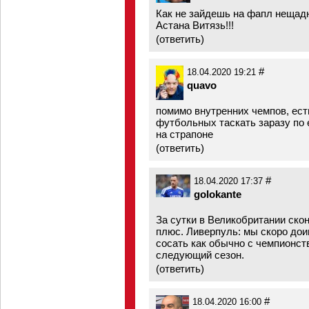
Как не зайдешь на фапл нещад
Астана Витязь!!!
(
ответить
)
#
18.04.2020 19:21
quavo
помимо внутренних чемпов, ест
футбольных таскать заразу по е
на страпоне
(
ответить
)
#
18.04.2020 17:37
golokante
За сутки в Великобритании ско
плюс. Ливерпуль: мы скоро дои
сосать как обычно с чемпионст
следующий сезон.
(
ответить
)
#
18.04.2020 16:00