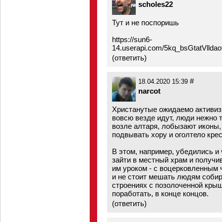
scholes22
Тут и не поспоришь
https://sun6-
14.userapi.com/5kq_bsGtatVlld
(
ответить
)
#
18.04.2020 15:39
narcot
Христанутые ожидаемо активиз
вовсю везде идут, люди нежно т
возле алтаря, лобызают иконы
подвывать хору и оголтело крес
В этом, например, убедились 
зайти в местный храм и получи
им уроком - с воцерковленным 
и не стоит мешать людям собир
строениях с позолоченной крыш
поработать, в конце концов.
(
ответить
)