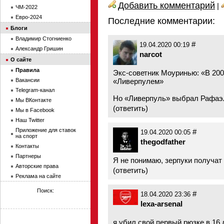
Добавить комментарий
|
ЧМ-2022
Евро-2024
Последние комментарии:
Блоги
Владимир Стогниенко
#
19.04.2020 00:19
Александр Гришин
narcot
О сайте
Правила
Экс-советник Моуринью: «В 200
«Ливерпулем»
Вакансии
Telegram-канал
Но «Ливерпуль» выбрал Рафаэ
Мы ВКонтакте
(
ответить
)
Мы в Facebook
Наш Twitter
Приложение для ставок
#
19.04.2020 00:05
на спорт
thegodfather
Контакты
Партнеры
Я не понимаю, зерпуки получат 
Авторские права
(
ответить
)
Реклама на сайте
Поиск:
#
18.04.2020 23:36
lexa-arsenal
я убил свой первый рюзке в 16 л