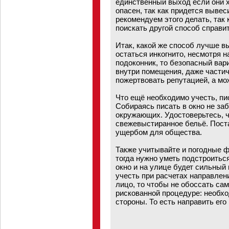
единственный выход если они хо
опасен, так как придется вывес
рекомендуем этого делать, так
поискать другой способ справит
Итак, какой же способ лучше в
остаться инкогнито, несмотря н
подоконник, то безопасный вар
внутри помещения, даже частичн
пожертвовать репутацией, а мо
Что ещё необходимо учесть, пи
Собираясь писать в окно не за
окружающих. Удостоверьтесь, ч
свежевыстиранное бельё. Пост
ущербом для общества.
Также учитывайте и погодные ф
тогда нужно уметь подстроиться
окно и на улице будет сильный 
учесть при расчетах направлени
лицо, то чтобы не обоссать сам
рискованной процедуре: необхо
стороны. То есть направить его 