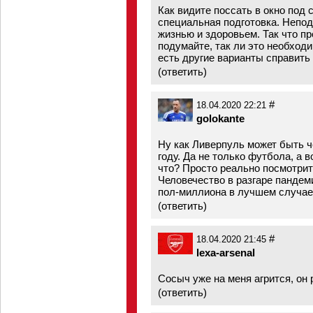
Как видите поссать в окно под 
специальная подготовка. Непод
жизнью и здоровьем. Так что п
подумайте, так ли это необход
есть другие варианты справить
(
ответить
)
#
18.04.2020 22:21
golokante
Ну как Ливерпуль может быть ч
году. Да не только футбола, а 
что? Просто реально посмотрите
Человечество в разгаре пандем
пол-миллиона в лучшем случае. 
(
ответить
)
#
18.04.2020 21:45
lexa-arsenal
Сосыч уже на меня агрится, он
(
ответить
)