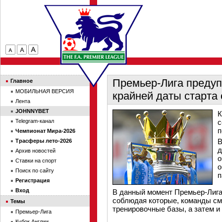
Премьер-Лига предуп
Главное
МОБИЛЬНАЯ ВЕРСИЯ
крайней даты старта 
Лента
JOHNNYBET
К
Telegram-канал
с
п
Чемпионат Мира-2026
В
Трасферы лето-2026
д
Архив новостей
о
Ставки на спорт
о
Поиск по сайту
п
Регистрация
Вход
В данный момент Премьер-Лига 
соблюдая которые, команды смо
Темы
тренировочные базы, а затем и 
Премьер-Лига
Кубок Англии