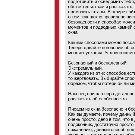
подготовить и осведомить тебя
обстоятельствам и рассказать,
промочить штаны. В эфире сайт
о том, как нужно правильно пис
безопасности и способах мочеис
моментов и подводных камней с
окна.
Какими способами можно посса
Теперь давайте поговорим об о
мочеиспускания. Условно их мо
Безопасный и беcпалевный;
Экстремальный.
У каждого из этих способов ес
то жертвовать. Выбирайте спос
образом, чтобы потери были м
Наконец пришла пора детально 
рассказать об особенностях.
Писаем из окна безопасно и бе
Как вы думаете, почему данны
очень просто, дело в том, что 
подоконник, достаточно просто 
сожалению, данный способ под
женщины тоже вполне способны