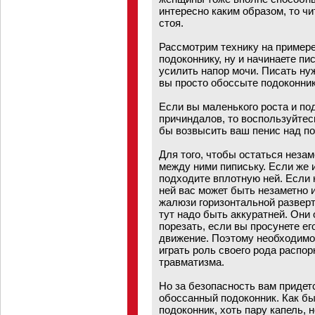
интересно каким образом, то чи
стоя.
Рассмотрим технику на примере
подоконнику, ну и начинаете пи
усилить напор мочи. Писать нуж
вы просто обоссыте подоконник
Если вы маленького роста и п
причиндалов, то воспользуйтес
бы возвысить ваш пенис над п
Для того, чтобы остаться неза
между ними пипиську. Если же их
подходите вплотную ней. Если 
ней вас может быть незаметно и
жалюзи горизонтальной разверт
тут надо быть аккуратней. Они 
порезать, если вы просунете ег
движение. Поэтому необходимо 
играть роль своего рода распор
травматизма.
Но за безопасность вам придет
обоссанный подоконник. Как бы
подоконник, хоть пару капель, н