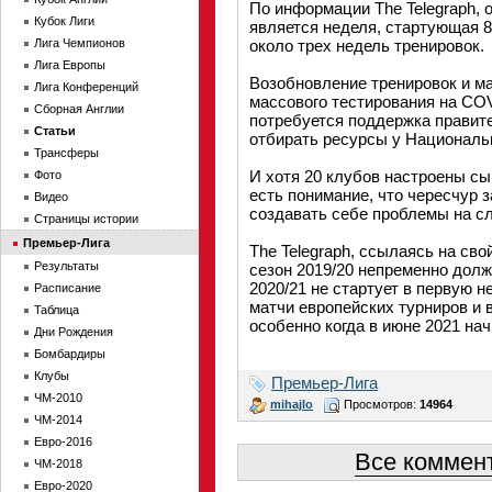
По информации The Telegraph, 
Кубок Лиги
является неделя, стартующая 8
Лига Чемпионов
около трех недель тренировок.
Лига Европы
Возобновление тренировок и ма
Лига Конференций
массового тестирования на COV
Сборная Англии
потребуется поддержка правит
Статьи
отбирать ресурсы у Националь
Трансферы
И хотя 20 клубов настроены сы
Фото
есть понимание, что чересчур з
Видео
создавать себе проблемы на с
Страницы истории
Премьер-Лига
The Telegraph, ссылаясь на сво
Результаты
сезон 2019/20 непременно дол
2020/21 не стартует в первую н
Расписание
матчи европейских турниров и 
Таблица
особенно когда в июне 2021 нач
Дни Рождения
Бомбардиры
Клубы
Премьер-Лига
ЧМ-2010
mihajlo
Просмотров:
14964
ЧМ-2014
Евро-2016
Все коммент
ЧМ-2018
Евро-2020