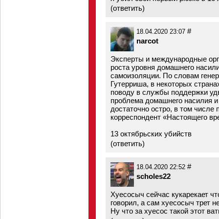
(
ответить
)
#
18.04.2020 23:07
narcot
Эксперты и международные орга
роста уровня домашнего насили
самоизоляции. По словам гене
Гутерриша, в некоторых стран
поводу в службы поддержки уд
проблема домашнего насилия и
достаточно остро, в том числе
корреспондент «Настоящего вр
13 октябрьских убийств
(
ответить
)
#
18.04.2020 22:52
scholes22
Хуесосыч сейчас кукарекает чт
говорил, а сам хуесосыч трет 
Ну что за хуесос такой этот ва