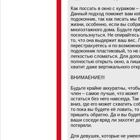
Как поссать в окно с куражом 
Данный подход поможет вам из
подоконник, так как писать мы 
жизни, особенно, если вы собра
многоэтажного дома. Будьте пр
поскользнуться. Не опирайтесь 
то, что она выдержит ваш вес.
перестрахуетесь и по возможно
подоконник пластиковый, то не в
легкостью сломаться. Для доп
полностью открыть окно, а лиш
хватит даже вертикального отк
ВНИМАЕНИЕ!!!
Будьте крайне аккуратны, чтоб
член – самое лучше, что может
остаться без него навсегда. Так
вниз, где его может схватить со
то пока вы будете её ловить, т
пришить обратно. Да и вы будет
ваши соседи вряд ли захотят де
потеряли.
Для девушек, которые не умеют