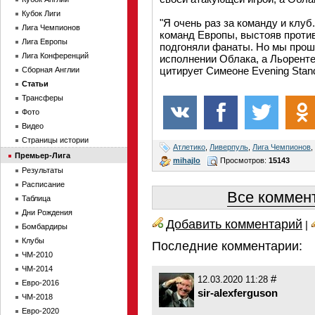
Кубок Лиги
"Я очень раз за команду и клу
Лига Чемпионов
команд Европы, выстояв проти
Лига Европы
подгоняли фанаты. Но мы прош
Лига Конференций
исполнении Облака, а Льоренте
цитирует Симеоне Evening Stan
Сборная Англии
Статьи
Трансферы
Фото
Видео
Страницы истории
Атлетико
,
Ливерпуль
,
Лига Чемпионов
,
Премьер-Лига
mihajlo
Просмотров:
15143
Результаты
Расписание
Все коммент
Таблица
Дни Рождения
Добавить комментарий
|
Бомбардиры
Клубы
Последние комментарии:
ЧМ-2010
ЧМ-2014
#
12.03.2020 11:28
Евро-2016
sir-alexferguson
ЧМ-2018
Евро-2020