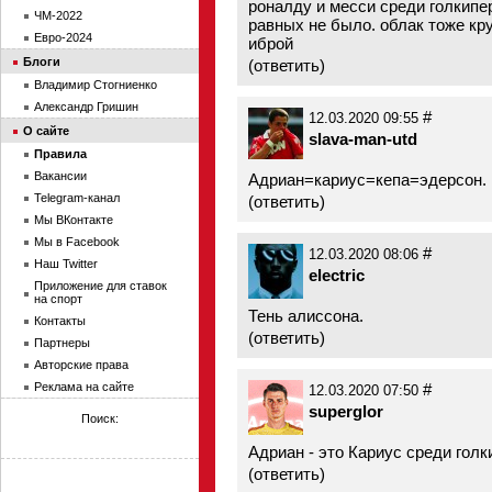
роналду и месси среди голкипер
ЧМ-2022
равных не было. облак тоже кру
Евро-2024
иброй
Блоги
(
ответить
)
Владимир Стогниенко
Александр Гришин
#
12.03.2020 09:55
О сайте
slava-man-utd
Правила
Вакансии
Адриан=кариус=кепа=эдерсон. 
Telegram-канал
(
ответить
)
Мы ВКонтакте
Мы в Facebook
#
12.03.2020 08:06
Наш Twitter
electric
Приложение для ставок
на спорт
Тень алиссона.
Контакты
(
ответить
)
Партнеры
Авторские права
Реклама на сайте
#
12.03.2020 07:50
superglor
Поиск:
Адриан - это Кариус среди голк
(
ответить
)