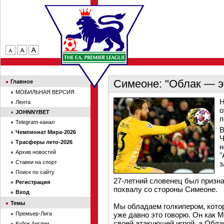
Симеоне: "Облак — э
Главное
МОБИЛЬНАЯ ВЕРСИЯ
Н
Лента
о
JOHNNYBET
п
Telegram-канал
В
Чемпионат Мира-2026
Ч
Трасферы лето-2026
н
Архив новостей
"
Ставки на спорт
з
Поиск по сайту
27-летний словенец был призн
Регистрация
похвалу со стороны Симеоне.
Вход
Темы
Мы обладаем голкипером, кото
Премьер-Лига
уже давно это говорю. Он как 
своей атакующей игрой, а Обла
Кубок Англии