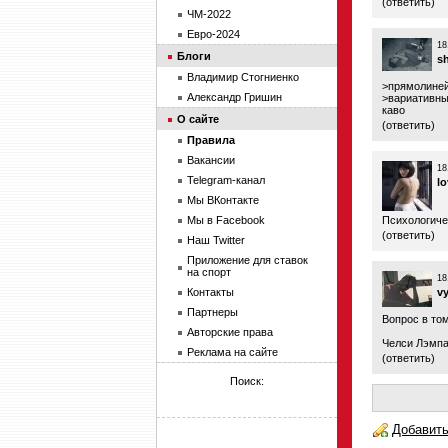
(
ответить
)
ЧМ-2022
Евро-2024
18
Блоги
s
Владимир Стогниенко
>прямолине
Александр Гришин
>вариативн
каво
О сайте
(
ответить
)
Правила
Вакансии
18
Telegram-канал
lo
Мы ВКонтакте
Мы в Facebook
Психологиче
(
ответить
)
Наш Twitter
Приложение для ставок
на спорт
18
Контакты
v
Партнеры
Вопрос в том
Авторские права
Челси Лэмпа
Реклама на сайте
(
ответить
)
Поиск:
Добавить