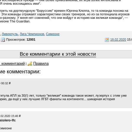
 восхищались прежде — они более прямолинейны, их игра более интенсивна и
 Я очень восхищаюсь ими".
треть на дортмундскую "Боруссию" времен Юргена Клоппа, то та команда похожа на
. Эти команды отражают характеристики своих тренеров, но из-за потенциала игроков
по-разному. У меня нет сомнений, что они войдут в историю как великая команда", —
меоне The Guardian.
,
Ливерпуль
,
Лига Чемпионов
,
Симеоне
Просмотров:
12001
18.02.2020
15:
Все комментарии к этой новости
 комментарий
Правила
|
ие комментарии:
#
 00:32
 титула АПЛ за 30(!) лет, только "великая" команда такое может, лузерпух с этим уже
орию, да ещё у них лучшие ЛГБТ-фанаты на континенте... шикарная история
#
.02.2020 15:46
stolero-lfc
Симеоне