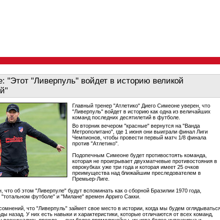
: "Этот "Ливерпуль" войдет в историю великой
й"
Главный тренер "Атлетико" Диего Симеоне уверен, что
"Ливерпуль" войдет в историю как одна из величайших
команд последних десятилетий в футболе.
Во вторник вечером "красные" вернутся на "Ванда
Метрополитано", где 1 июня они выиграли финал Лиги
Чемпионов, чтобы провести первый матч 1/8 финала
против "Атлетико".
Подопечным Симеоне будет противостоять команда,
которая не проигрывает двухматчевые противостояния в
еврокубках уже три года и которая имеет 25 очков
преимущества над ближайшим преследователем в
Премьер-Лиге.
, что об этом "Ливерпуле" будут вспоминать как о сборной Бразилии 1970 года,
 "тотальном футболе" и "Милане" времен Арриго Сакки.
 сомнений, что "Ливерпуль" займет свое место в истории, когда мы будем оглядыватьс
оды назад. У них есть навыки и характеристики, которые отличаются от всех команд,