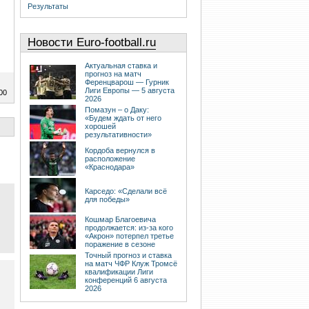
Результаты
Новости Euro-football.ru
Актуальная ставка и
прогноз на матч
Ференцварош — Гурник
Лиги Европы — 5 августа
00
2026
Помазун – о Даку:
«Будем ждать от него
хорошей
результативности»
Кордоба вернулся в
расположение
«Краснодара»
Карседо: «Сделали всё
для победы»
Кошмар Благоевича
продолжается: из-за кого
«Акрон» потерпел третье
поражение в сезоне
Точный прогноз и ставка
на матч ЧФР Клуж Тромсё
квалификации Лиги
конференций 6 августа
2026