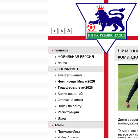
Симеоне
Главное
командо
МОБИЛЬНАЯ ВЕРСИЯ
Лента
JOHNNYBET
Telegram-канал
Чемпионат Мира-2026
Трасферы лето-2026
Архив новостей
Ставки на спорт
Поиск по сайту
Регистрация
Вход
Диего уверен
голландском
Темы
"У меня нет
Премьер-Лига
на все эти г
Кубок Англии