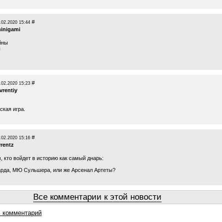
#
.02.2020 15:44
hinigami
йны
ы
#
.02.2020 15:23
vrentiy
ская игра.
#
.02.2020 15:16
yrentz
, кто войдет в историю как самый днарь:
рда, МЮ Сульшера, или же Арсенал Артеты?
Все комментарии к этой новости
 комментарий