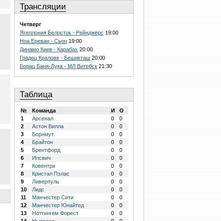
Трансляции
Четверг
Ягеллония Белосток - Рейнджерс
19:00
Ноа Ереван - Сьон
19:00
Динамо Киев - Карабах
20:00
Градец Кралове - Бешикташ
20:00
Борац Баня-Лука - МЛ Витебск
21:30
Таблица
№
Команда
И
О
1
Арсенал
0
0
2
Астон Вилла
0
0
3
Борнмут
0
0
4
Брайтон
0
0
5
Брентфорд
0
0
6
Ипсвич
0
0
7
Ковентри
0
0
8
Кристал Пэлас
0
0
9
Ливерпуль
0
0
10
Лидс
0
0
11
Манчестер Сити
0
0
12
Манчестер Юнайтед
0
0
13
Ноттингем Форест
0
0