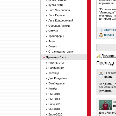
которыми мы
вариативна.
Кубок Лиги
"Если посмо
Лига Чемпионов
"Ливерпуль"
Лига Европы
они играют 
цитирует Си
Лига Конференций
Сборная Англии
Атлетико
Статьи
mihajlo
Трансферы
Фото
Видео
Страницы истории
Добавить
Премьер-Лига
Последн
Результаты
Расписание
Таблица
19.02.2020
kojan
Дни Рождения
Бомбардиры
ни одного(!)
вошёл в ист
Клубы
(
ответить
)
ЧМ-2010
ЧМ-2014
18
Евро-2016
pi
ЧМ-2018
Диего Чоло 
Евро-2020