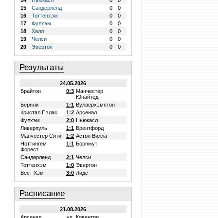
14
Ньюкасл
0
0
15
Сандерленд
0
0
16
Тоттенхэм
0
0
17
Фулхэм
0
0
18
Халл
0
0
19
Челси
0
0
20
Эвертон
0
0
Результаты
24.05.2026
Брайтон
0:3
Манчестер
Юнайтед
Бернли
1:1
Вулверхэмптон
Кристал Пэлас
1:2
Арсенал
Фулхэм
2:0
Ньюкасл
Ливерпуль
1:1
Брентфорд
Манчестер Сити
1:2
Астон Вилла
Ноттингем
1:1
Борнмут
Форест
Сандерленд
2:1
Челси
Тоттенхэм
1:0
Эвертон
Вест Хэм
3:0
Лидс
Расписание
21.08.2026
Арсенал
vs.
Ковентри