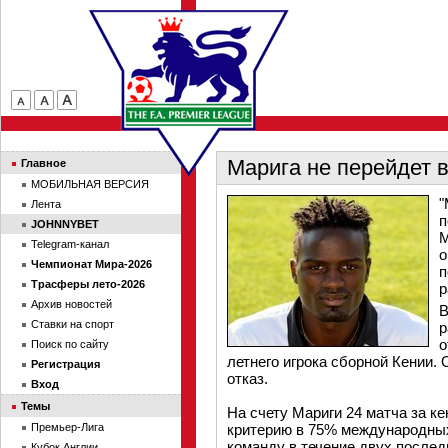
Марига не перейдет 
Главное
МОБИЛЬНАЯ ВЕРСИЯ
"
Лента
п
JOHNNYBET
М
Telegram-канал
о
Чемпионат Мира-2026
п
Трасферы лето-2026
р
Архив новостей
В
Ставки на спорт
р
о
Поиск по сайту
летнего игрока сборной Кении.
Регистрация
отказ.
Вход
Темы
На счету Мариги 24 матча за к
Премьер-Лига
критерию в 75% международных
команду в течение двух послед
Кубок Англии