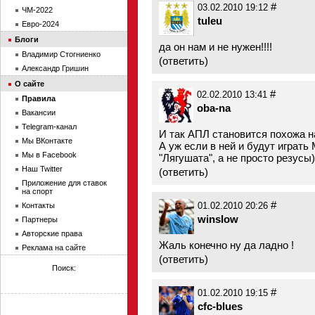
#
03.02.2010 19:12
ЧМ-2022
tuleu
Евро-2024
Блоги
да он нам и не нужен!!!!
Владимир Стогниенко
(
ответить
)
Александр Гришин
О сайте
#
02.02.2010 13:41
Правила
oba-na
Вакансии
Telegram-канал
И так АПЛ становится похожа на
Мы ВКонтакте
А уж если в ней и будут играть
Мы в Facebook
"Лягушата", а не просто резусы)))
Наш Twitter
(
ответить
)
Приложение для ставок
на спорт
#
Контакты
01.02.2010 20:26
winslow
Партнеры
Авторские права
Жаль конечно ну да ладно !
Реклама на сайте
(
ответить
)
Поиск:
#
01.02.2010 19:15
cfc-blues