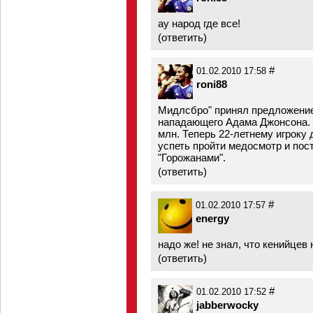
ау народ где все!
(
ответить
)
#
01.02.2010 17:58
roni88
Мидлсбро" принял предложение
нападающего Адама Джонсона. 
млн. Теперь 22-летнему игроку
успеть пройти медосмотр и пос
"Горожанами".
(
ответить
)
#
01.02.2010 17:57
energy
надо же! не знал, что кенийцев 
(
ответить
)
#
01.02.2010 17:52
jabberwocky