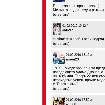
Пол сезона он провет плохо)
Мс никто не даст ему играть....)
(
ответить
)
#
01.02.2010 19:12
elik-97
за*бал* эти арабы всех подряд
(
ответить
)
#
01.02.2010 18:12
arsen23
18.03 -"Мидлсбро" принял пред
нападающего Адама Джонсона. 
&#163;6 млн. Теперь 22-летнему
необходимо успеть пройти медо
с "Горожанами".
(
ответить
)
#
01.02.2010 17:59
roni88