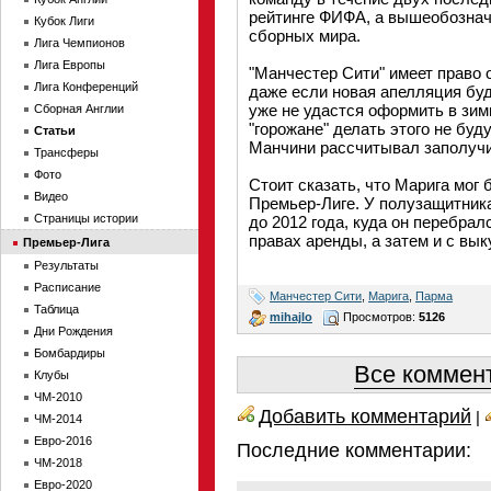
рейтинге ФИФА, а вышеобознач
Кубок Лиги
сборных мира.
Лига Чемпионов
Лига Европы
"Манчестер Сити" имеет право 
Лига Конференций
даже если новая апелляция бу
уже не удастся оформить в зим
Сборная Англии
"горожане" делать этого не буд
Статьи
Манчини рассчитывал заполучи
Трансферы
Фото
Стоит сказать, что Марига мог
Видео
Премьер-Лиге. У полузащитника
Страницы истории
до 2012 года, куда он перебрал
правах аренды, а затем и с вы
Премьер-Лига
Результаты
Расписание
Манчестер Сити
,
Марига
,
Парма
Таблица
mihajlo
Просмотров:
5126
Дни Рождения
Бомбардиры
Все коммент
Клубы
ЧМ-2010
Добавить комментарий
|
ЧМ-2014
Евро-2016
Последние комментарии:
ЧМ-2018
Евро-2020