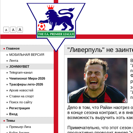
"Ливерпуль" не заин
Главное
МОБИЛЬНАЯ ВЕРСИЯ
В
Лента
"
JOHNNYBET
п
Telegram-канал
Ф
Чемпионат Мира-2026
Р
Трасферы лето-2026
э
Архив новостей
"
Ставки на спорт
п
Поиск по сайту
Дело в том, что Райан наотрез
Регистрация
в конце сезона контракт, и в я
Вход
возможность выручить хоть как
Темы
Премьер-Лига
Примечательно, что этот сезон 
продуктивно проводит вингер "
Кубок Англии