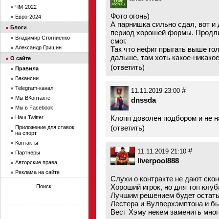
ЧМ-2022
Фото огонь)
Евро-2024
А парнишка сильно сдал, вот и
Блоги
период хорошей формы. Продли
Владимир Стогниенко
смог.
Александр Гришин
Так что нефиг прыгать выше го
дальше, там хоть какое-никакое
О сайте
(
ответить
)
Правила
Вакансии
Telegram-канал
#
11.11.2019 23:00
Мы ВКонтакте
dnssda
Мы в Facebook
Клопп доволен подбором и не н
Наш Twitter
(
ответить
)
Приложение для ставок
на спорт
Контакты
#
11.11.2019 21:10
Партнеры
liverpool888
Авторские права
Реклама на сайте
Слухи о контракте не дают скон
Хороший игрок, но для топ клуб
Поиск:
Лучшим решением будет остатьс
Лестера и Вулверхэмптона и бы
Вест Хэму некем заменить мног