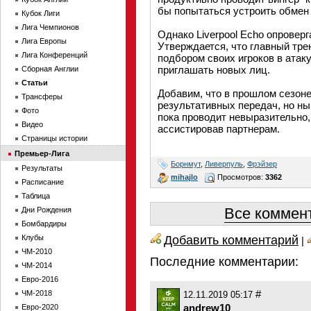
бы попытаться устроить обмен 
Кубок Лиги
Лига Чемпионов
Однако Liverpool Echo опровер
Лига Европы
Утверждается, что главный тре
Лига Конференций
подбором своих игроков в атак
приглашать новых лиц.
Сборная Англии
Статьи
Добавим, что в прошлом сезоне
Трансферы
результативных передач, но н
Фото
пока проводит невыразительно
Видео
ассистировав партнерам.
Страницы истории
Премьер-Лига
Борнмут
,
Ливерпуль
,
Фрэйзер
Результаты
mihajlo
Просмотров:
3362
Расписание
Таблица
Все коммент
Дни Рождения
Бомбардиры
Добавить комментарий
Клубы
|
ЧМ-2010
Последние комментарии:
ЧМ-2014
Евро-2016
#
ЧМ-2018
12.11.2019 05:17
andrew10
Евро-2020