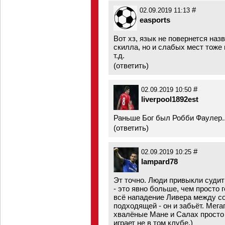
#
02.09.2019 11:13
easports
Вот хз, язык не повернется назв
скилла, но и слабых мест тоже н
т.д.
(
ответить
)
#
02.09.2019 10:50
liverpool1892est
Раньше Бог был Робби Фаулер.
(
ответить
)
#
02.09.2019 10:25
lampard78
Эт точно. Люди привыкли судит
- это явно больше, чем просто 
всё нападение Ливера между со
подходящей - он и забьёт. Мегап
хвалёные Мане и Салах просто 
играет не в том клубе.)