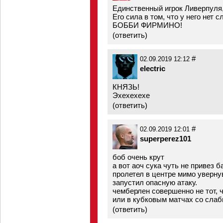
Единственный игрок Ливерпуля
Его сила в том, что у него нет 
БОББИ ФИРМИНО!
(
ответить
)
#
02.09.2019 12:12
electric
КНЯЗЬ!
Эхехехехе
(
ответить
)
#
02.09.2019 12:01
superperez101
боб очень крут
а вот аоч сука чуть не привез б
пролетел в центре мимо уверну
запустил опасную атаку.
чемберлен совершенно не тот, 
или в кубковым матчах со сла
(
ответить
)