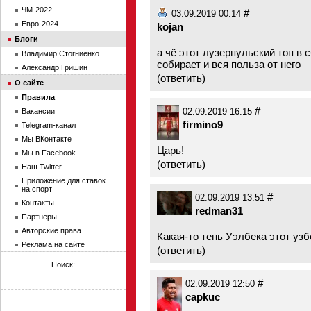
ЧМ-2022
#
03.09.2019 00:14
Евро-2024
kojan
Блоги
а чё этот лузерпульский топ в 
Владимир Стогниенко
собирает и вся польза от него
Александр Гришин
(
ответить
)
О сайте
Правила
#
Вакансии
02.09.2019 16:15
firmino9
Telegram-канал
Мы ВКонтакте
Царь!
Мы в Facebook
(
ответить
)
Наш Twitter
Приложение для ставок
на спорт
#
02.09.2019 13:51
Контакты
redman31
Партнеры
Авторские права
Какая-то тень Уэлбека этот узб
Реклама на сайте
(
ответить
)
Поиск:
#
02.09.2019 12:50
capkuc