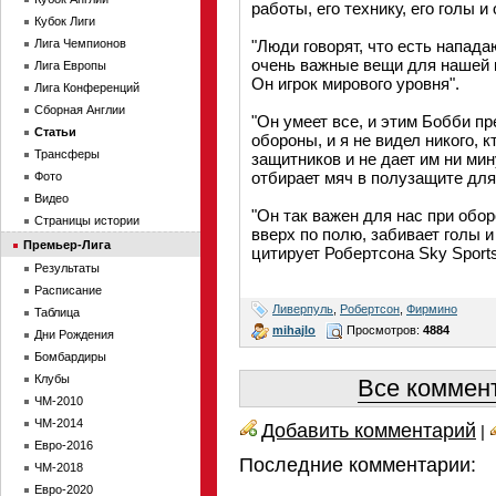
работы, его технику, его голы и
Кубок Лиги
Лига Чемпионов
"Люди говорят, что есть напада
очень важные вещи для нашей 
Лига Европы
Он игрок мирового уровня".
Лига Конференций
Сборная Англии
"Он умеет все, и этим Бобби п
Статьи
обороны, и я не видел никого, 
Трансферы
защитников и не дает им ни ми
отбирает мяч в полузащите для
Фото
Видео
"Он так важен для нас при обор
Страницы истории
вверх по полю, забивает голы и
Премьер-Лига
цитирует Робертсона Sky Sports
Результаты
Расписание
Ливерпуль
,
Робертсон
,
Фирмино
Таблица
mihajlo
Просмотров:
4884
Дни Рождения
Бомбардиры
Клубы
Все коммент
ЧМ-2010
ЧМ-2014
Добавить комментарий
|
Евро-2016
Последние комментарии:
ЧМ-2018
Евро-2020