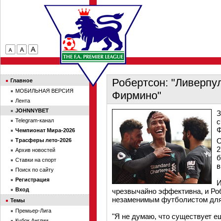
Робертсон: "Ливерпу
Главное
МОБИЛЬНАЯ ВЕРСИЯ
Фирмино"
Лента
JOHNNYBET
З
Telegram-канал
с
Ф
Чемпионат Мира-2026
О
Трасферы лето-2026
2
Архив новостей
б
Ставки на спорт
в
Поиск по сайту
Регистрация
И
Вход
чрезвычайно эффективна, и Роб
незаменимым футболистом для
Темы
Премьер-Лига
"Я не думаю, что существует ещ
Кубок Англии