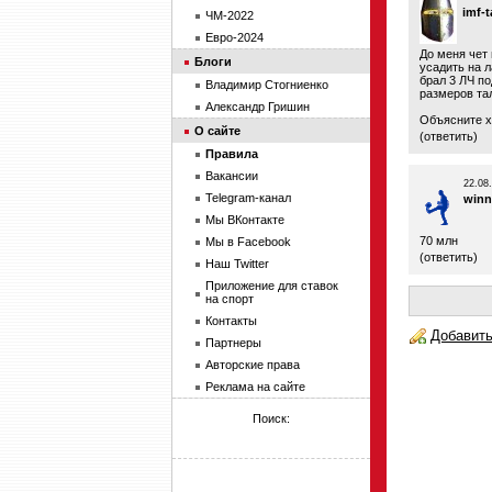
imf-
ЧМ-2022
Евро-2024
До меня чет 
Блоги
усадить на л
брал 3 ЛЧ по
Владимир Стогниенко
размеров тал
Александр Гришин
Объясните х
О сайте
(
ответить
)
Правила
Вакансии
22.08
Telegram-канал
winn
Мы ВКонтакте
70 млн
Мы в Facebook
(
ответить
)
Наш Twitter
Приложение для ставок
на спорт
Контакты
Добавить
Партнеры
Авторские права
Реклама на сайте
Поиск: