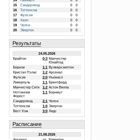
14
Ньюкасл
0
0
15
Сандерленд
0
0
16
Тоттенхэм
0
0
17
Фулхэм
0
0
18
Халл
0
0
19
Челси
0
0
20
Эвертон
0
0
Результаты
24.05.2026
Брайтон
0:3
Манчестер
Юнайтед
Бернли
1:1
Вулверхэмптон
Кристал Пэлас
1:2
Арсенал
Фулхэм
2:0
Ньюкасл
Ливерпуль
1:1
Брентфорд
Манчестер Сити
1:2
Астон Вилла
Ноттингем
1:1
Борнмут
Форест
Сандерленд
2:1
Челси
Тоттенхэм
1:0
Эвертон
Вест Хэм
3:0
Лидс
Расписание
21.08.2026
Арсенал
vs.
Ковентри