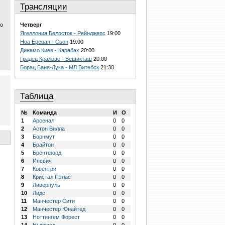
Трансляции
но
Четверг
Ягеллония Белосток - Рейнджерс
19:00
Ноа Ереван - Сьон
19:00
Динамо Киев - Карабах
20:00
Градец Кралове - Бешикташ
20:00
Борац Баня-Лука - МЛ Витебск
21:30
Таблица
№
Команда
И
О
1
Арсенал
0
0
2
Астон Вилла
0
0
3
Борнмут
0
0
4
Брайтон
0
0
5
Брентфорд
0
0
6
Ипсвич
0
0
7
Ковентри
0
0
8
Кристал Пэлас
0
0
9
Ливерпуль
0
0
10
Лидс
0
0
11
Манчестер Сити
0
0
12
Манчестер Юнайтед
0
0
13
Ноттингем Форест
0
0