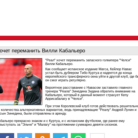
хочет переманить Вилли Кабальеро
"Реал" хочет переманить запасного голкипера "Челси"
Вилли Кабальеро.
Как сообщает испанское издание Marca, Кейлор Навас
устал быть дублером Тибо Куртуа и надеется до конца
европейского трансферного окна уйти в другой клуб, где б
он смог играть регулярно.
Вероятное расставание с Навасом заставило главного
тренера "Реала" Зинедина Зидана обратить внимание на
Кабальеро, который в данный момент страхует Кепу
Аррисабалагу в "Челси".
При этом Королевский клуб готов действовать решительн
о количества альтернативных вариантов, ведь принадлежащие "Реалу" Андрей Лунин и
 сын Зинедина, были отправлены в аренду.
абальеро прекрасно знаком и с Куртуа, и с испанским футболом, где ранее ему
выступать за "Эльче" и "Малагу" на протяжении суммарно девяти сезонов.