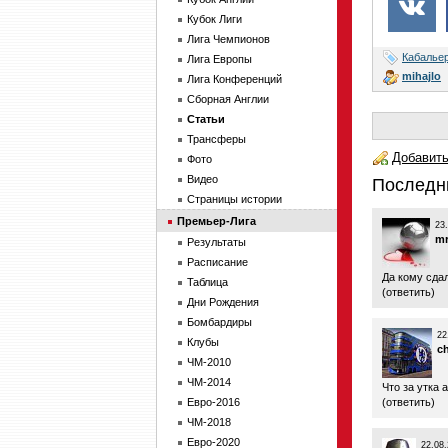
Кубок Лиги
Лига Чемпионов
Кабалье
Лига Европы
mihajlo
Лига Конференций
Сборная Англии
Статьи
Трансферы
Добавить
Фото
Видео
Последн
Страницы истории
Премьер-Лига
23
mr
Результаты
Расписание
Да кому сда
Таблица
(
ответить
)
Дни Рождения
Бомбардиры
22
Клубы
c
ЧМ-2010
ЧМ-2014
Что за утка 
Евро-2016
(
ответить
)
ЧМ-2018
Евро-2020
22.08.