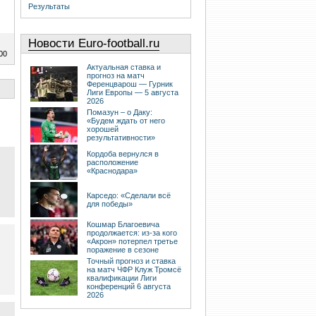
Результаты
Новости Euro-football.ru
00
Актуальная ставка и
прогноз на матч
Ференцварош — Гурник
Лиги Европы — 5 августа
2026
Помазун – о Даку:
«Будем ждать от него
хорошей
результативности»
Кордоба вернулся в
расположение
«Краснодара»
Карседо: «Сделали всё
для победы»
Кошмар Благоевича
продолжается: из-за кого
«Акрон» потерпел третье
поражение в сезоне
Точный прогноз и ставка
на матч ЧФР Клуж Тромсё
квалификации Лиги
конференций 6 августа
2026