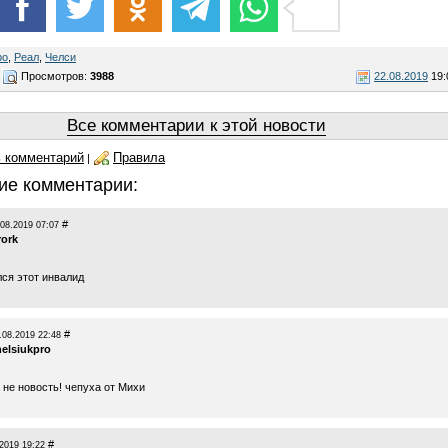
ро
,
Реал
,
Челси
Просмотров:
3988
22.08.2019
19:
Все комментарии к этой новости
 комментарий
Правила
|
ие комментарии:
#
.08.2019 07:07
ork
лся этот инвалид
#
.08.2019 22:48
helsiukpro
а не новость! чепуха от Михи
#
2019 19:22