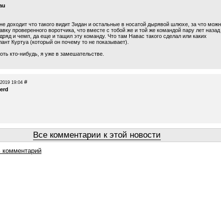
tau
не доходит что такого видит Зидан и остальные в носатой дырявой шлюхе, за что мож
авку проверенного воротчика, что вместе с тобой же и той же командой пару лет назад
дряд и чемп, да еще и тащил эту команду. Что там Навас такого сделал или каких
ант Куртуа (который он почему то не показывает).
оть кто-нибудь, я уже в замешательстве.
#
.2019 19:04
erd
Все комментарии к этой новости
 комментарий