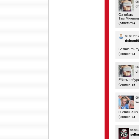
06
ch
Ох ебать
Там Миньоле
(
ответить
)
06.08.2019
deleted
Безвиз, ты т
(
ответить
)
06
ch
Ебать чебур
(
ответить
)
06
w
О свинья из
(
ответить
)
06.08.
sell