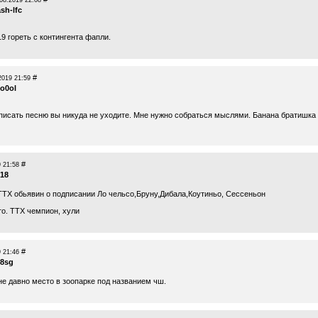
08.2019 22:08
ash-lfc
9 гореть с контингента фапли.
#
2019 21:59
po0ol
 писать песню вы никуда не уходите. Мне нужно собраться мыслями. Банана братишка
#
 21:58
018
ТТХ обьявин о подписании Ло чельсо,Бруну,Дибала,Коутиньо, Сессеньон
то. ТТХ чемпион, хули
#
 21:46
r8sg
не давно место в зоопарке под названием чш.