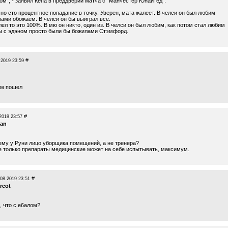
ом", - заявил Кепа в преддверии матча с "Манчестер Юнайтед".
но сто процентное попадание в точку. Уверен, мата жалеет. В челси он был любим
лами обожаем. В челси он бы выиграл все.
лел то это 100%. В мю он никто, один из. В челси он был любим, как потом стал любим
ы с эдэном просто были бы божилами Стэмфорд.
#
.2019 23:59
ам пошел
#
2019 23:57
man
ему у Руни лицо уборщика помещений, а не тренера?
е только препараты медицинские может на себе испытывать, максимум.
#
.08.2019 23:51
rcot
, что с е6алом?