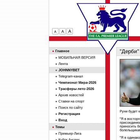
"Дерби"
Главное
МОБИЛЬНАЯ ВЕРСИЯ
Лента
JOHNNYBET
Telegram-канал
Чемпионат Мира-2026
Трасферы лето-2026
Архив новостей
Ставки на спорт
Поиск по сайту
Руни будет к
Регистрация
"Я в востор
Вход
присоединюс
приносить б
Темы
болельщика
Премьер-Лига
"Я в одинако
Кубок Англии