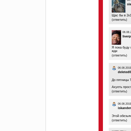
06.
sl
Щас бы в 2к1
(
ответить
)
06.08.
liver
Я пока буду
жди
(
ответить
)
06.08.2019
deleted
До пятницы 
Ахуеть прос
(
ответить
)
06.08.2019
iskande
Этой обезья
(
ответить
)