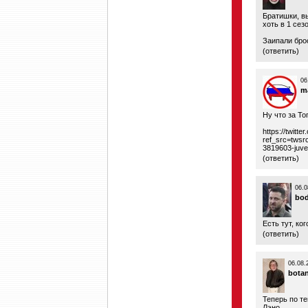
Братишки, в
хоть в 1 сез
Заипали бро
(
ответить
)
06
m
Ну что за Т
https://twitt
ref_src=tw
3819603-juven
(
ответить
)
06.0
bo
Есть тут, ко
(
ответить
)
06.08.
bota
Теперь по тем
Лэно