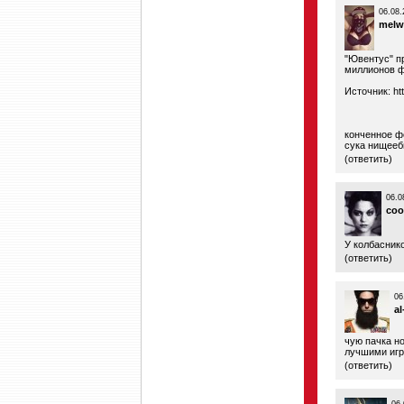
06.08.
melw
"Ювентус" п
миллионов ф
Источник:
ht
конченное фс
сука нищееб
(
ответить
)
06.0
coo
У колбаснико
(
ответить
)
06
al
чую пачка но
лучшими иг
(
ответить
)