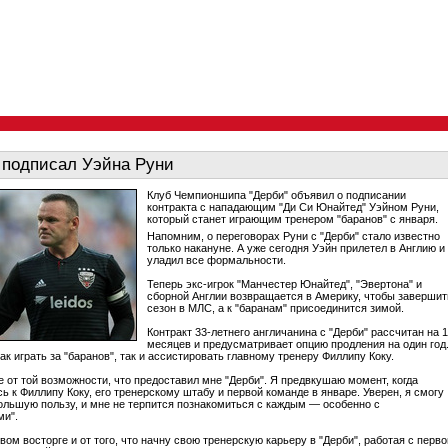
 подписал Уэйна Руни
Клуб Чемпионшипа "Дерби" объявил о подписании
контракта с нападающим "Ди Си Юнайтед" Уэйном Руни,
который станет играющим тренером "баранов" с января.
Напомним, о переговорах Руни с "Дерби" стало известно
только накануне. А уже сегодня Уэйн прилетел в Англию и
уладил все формальности.
Теперь экс-игрок "Манчестер Юнайтед", "Эвертона" и
сборной Англии возвращается в Америку, чтобы завершит
сезон в МЛС, а к "баранам" присоединится зимой.
Контракт 33-летнего англичанина с "Дерби" рассчитан на 
месяцев и предусматривает опцию продления на один год
ак играть за "баранов", так и ассистировать главному тренеру Филлипу Коку.
ге от той возможности, что предоставил мне "Дерби". Я предвкушаю момент, когда
ь к Филлипу Коку, его тренерскому штабу и первой команде в январе. Уверен, я смогу
ольшую пользу, и мне не терпится познакомиться с каждым — особенно с
ми".
вом восторге и от того, что начну свою тренерскую карьеру в "Дерби", работая с перво