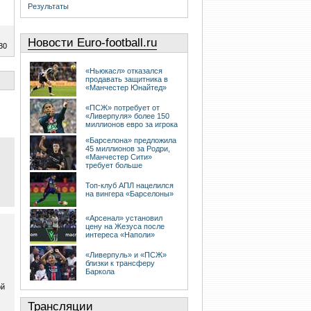
Результаты
Новости Euro-football.ru
30
«Ньюкасл» отказался
продавать защитника в
«Манчестер Юнайтед»
«ПСЖ» потребует от
«Ливерпуля» более 150
миллионов евро за игрока
«Барселона» предложила
45 миллионов за Родри,
«Манчестер Сити»
требует больше
Топ-клуб АПЛ нацелился
на вингера «Барселоны»
«Арсенал» установил
цену на Жезуса после
интереса «Наполи»
«Ливерпуль» и «ПСЖ»
близки к трансферу
Баркола
ой
Трансляции