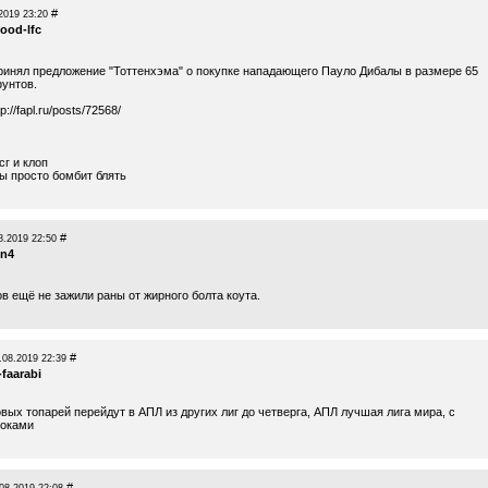
#
2019 23:20
ood-lfc
ринял предложение "Тоттенхэма" о покупке нападающего Пауло Дибалы в размере 65
унтов.
tp://fapl.ru/posts/72568/
г и клоп
ы просто бомбит блять
#
8.2019 22:50
n4
в ещё не зажили раны от жирного болта коута.
#
.08.2019 22:39
-faarabi
вых топарей перейдут в АПЛ из других лиг до четверга, АПЛ лучшая лига мира, с
роками
#