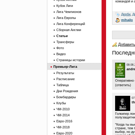
командой и 
Кубок Лиги
Лига Чемпионов
Дерби
,
Д
Лига Европы
mihajlo
Лига Конференций
Сборная Англии
Статьи
Трансферы
Добавить
Фото
Последн
Видео
Страницы истории
09.08.
Премьер-Лига
andr
Результаты
Расписание
Оперативно 
Таблица
(
ответить
)
Дни Рождения
Бомбардиры
07
t
Клубы
ЧМ-2010
Голкипер ло
ЧМ-2014
полузащитни
Евро-2016
"Когда ты вы
ЧМ-2018
стране, тем 
выбор, но ду
Евро-2020