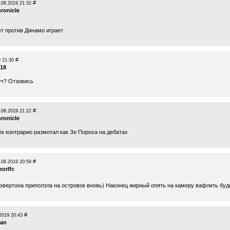
#
.08.2019 21:32
ronicle
т против Динамо играет
#
 21:30
018
ут? Отзовись
#
.08.2019 21:22
ronicle
ек контрарио размотал как Зе Пороха на дебатах
#
.08.2019 20:59
eorlfc
 эвертона приползла на островок вновь) Наконец жирный опять на камеру вафлить буд
#
2019 20:43
man