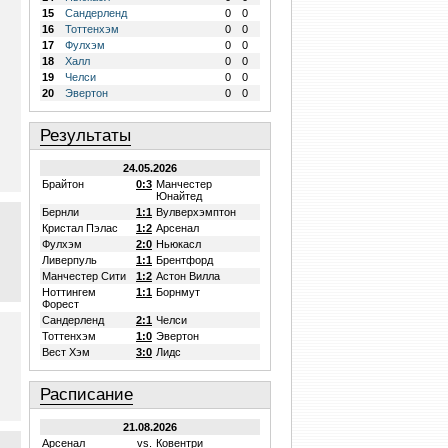
15
Сандерленд
0
0
16
Тоттенхэм
0
0
17
Фулхэм
0
0
18
Халл
0
0
19
Челси
0
0
20
Эвертон
0
0
Результаты
24.05.2026
Брайтон
0:3
Манчестер
Юнайтед
Бернли
1:1
Вулверхэмптон
Кристал Пэлас
1:2
Арсенал
Фулхэм
2:0
Ньюкасл
Ливерпуль
1:1
Брентфорд
Манчестер Сити
1:2
Астон Вилла
Ноттингем
1:1
Борнмут
Форест
Сандерленд
2:1
Челси
Тоттенхэм
1:0
Эвертон
Вест Хэм
3:0
Лидс
Расписание
21.08.2026
Арсенал
vs.
Ковентри