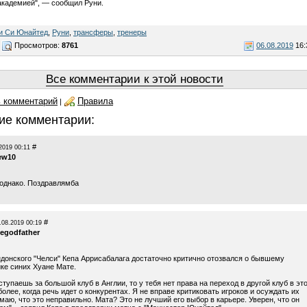
академией", — сообщил Руни.
и Си Юнайтед
,
Руни
,
трансферы
,
тренеры
Просмотров:
8761
06.08.2019
16:
Все комментарии к этой новости
 комментарий
Правила
|
ие комментарии:
#
2019 00:11
ew10
однако. Поздравлямба
#
.08.2019 00:19
hegodfather
ндонского "Челси" Кепа Аррисабалага достаточно критично отозвался о бывшему
ке синих Хуане Мате.
ступаешь за большой клуб в Англии, то у тебя нет права на переход в другой клуб в эт
более, когда речь идет о конкурентах. Я не вправе критиковать игроков и осуждать их
маю, что это неправильно. Мата? Это не лучший его выбор в карьере. Уверен, что он