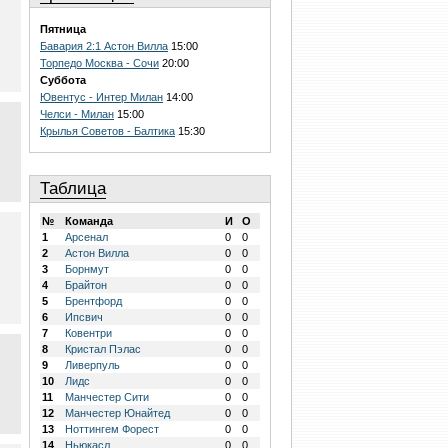
Пятница
Бавария 2:1 Астон Вилла
15:00
Торпедо Москва - Сочи
20:00
Суббота
Ювентус - Интер Милан
14:00
Челси - Милан
15:00
Крылья Советов - Балтика
15:30
Таблица
№
Команда
И
О
1
Арсенал
0
0
2
Астон Вилла
0
0
3
Борнмут
0
0
4
Брайтон
0
0
5
Брентфорд
0
0
6
Ипсвич
0
0
7
Ковентри
0
0
8
Кристал Пэлас
0
0
9
Ливерпуль
0
0
10
Лидс
0
0
11
Манчестер Сити
0
0
12
Манчестер Юнайтед
0
0
13
Ноттингем Форест
0
0
14
Ньюкасл
0
0