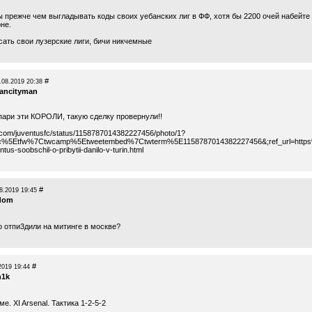
ы прежче чем выгладывать коды своих уебанских лиг в ФФ, хотя бы 2200 очей набейте
оне.
сать свои лузерские лиги, бичи никчемные
#
.08.2019 20:38
ancityman
опари эти КОРОЛИ, такую сделку провернули!!
er.com/juventusfc/status/1158787014382227456/photo/1?
src%5Etfw%7Ctwcamp%5Etweetembed%7Ctwterm%5E1158787014382227456&
;ref_url=ht
tus-soobschil-o-pribytii-danilo-v-turin.html
#
8.2019 19:45
dom
го отпи3дили на митинге в москве?
#
2019 19:44
n1k
е. XI Arsenal. Тактика 1-2-5-2