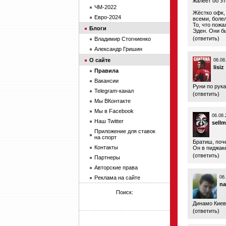
жалеет об эт
ЧМ-2022
Жёстко офк, 
Евро-2024
всеми, боле
То, что пожа
Блоги
Эден. Они б
(
ответить
)
Владимир Стогниенко
Александр Гришин
О сайте
06.08
lisiz
Правила
Вакансии
Руни по рук
Telegram-канал
(
ответить
)
Мы ВКонтакте
Мы в Facebook
06.08.
Наш Twitter
sell
Приложение для ставок
на спорт
Братиш, поч
Контакты
Он в пиджак
(
ответить
)
Партнеры
Авторские права
Реклама на сайте
06
na
Поиск:
Динамо Киев
(
ответить
)