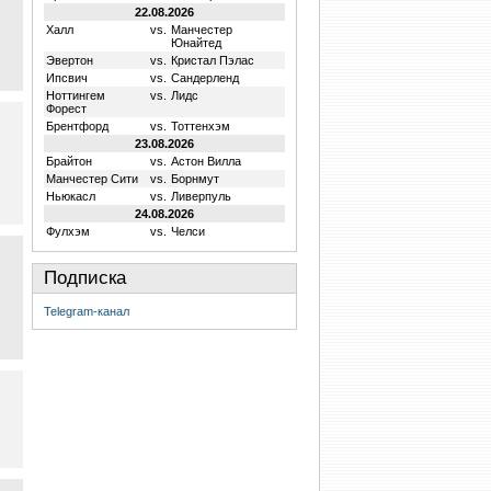
22.08.2026
Халл
vs.
Манчестер
Юнайтед
Эвертон
vs.
Кристал Пэлас
Ипсвич
vs.
Сандерленд
Ноттингем
vs.
Лидс
Форест
Брентфорд
vs.
Тоттенхэм
23.08.2026
Брайтон
vs.
Астон Вилла
Манчестер Сити
vs.
Борнмут
Ньюкасл
vs.
Ливерпуль
24.08.2026
Фулхэм
vs.
Челси
Подписка
Telegram-канал