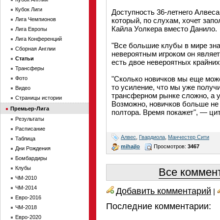
Кубок Лиги
Доступность 36-летнего Алвеса
Лига Чемпионов
который, по слухам, хочет зап
Кайла Уолкера вместо Данило.
Лига Европы
Лига Конференций
"Все большие клубы в мире знаю
Сборная Англии
невероятным игроком он являет
Статьи
есть двое невероятных крайних
Трансферы
"Сколько новичков мы еще може
Фото
то усиление, что мы уже получи
Видео
трансферном рынке сложно, а у
Страницы истории
Возможно, новичков больше не 
Премьер-Лига
полтора. Время покажет", — цит
Результаты
Расписание
Алвес
,
Гвардиола
,
Манчестер Сити
Таблица
mihajlo
Просмотров:
3467
Дни Рождения
Бомбардиры
Клубы
Все коммент
ЧМ-2010
ЧМ-2014
Добавить комментарий
|
Евро-2016
Последние комментарии:
ЧМ-2018
Евро-2020