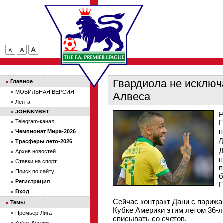
Гвардиола не исключа
Главное
МОБИЛЬНАЯ ВЕРСИЯ
Алвеса
Лента
JOHNNYBET
Р
Telegram-канал
Г
п
Чемпионат Мира-2026
д
Трасферы лето-2026
Д
Архив новостей
п
Ставки на спорт
п
Поиск по сайту
б
Регистрация
Вход
Сейчас контракт Дани с парижан
Темы
Кубке Америки этим летом 36-л
Премьер-Лига
списывать со счетов.
Кубок Англии