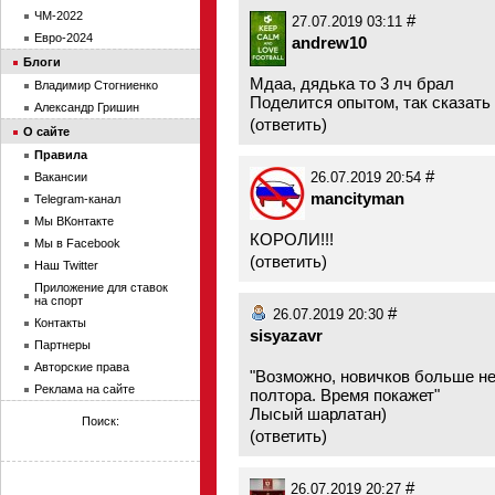
ЧМ-2022
#
27.07.2019 03:11
Евро-2024
andrew10
Блоги
Мдаа, дядька то 3 лч брал
Владимир Стогниенко
Поделится опытом, так сказать
Александр Гришин
(
ответить
)
О сайте
Правила
#
Вакансии
26.07.2019 20:54
mancityman
Telegram-канал
Мы ВКонтакте
КОРОЛИ!!!
Мы в Facebook
(
ответить
)
Наш Twitter
Приложение для ставок
на спорт
#
26.07.2019 20:30
Контакты
sisyazavr
Партнеры
Авторские права
"Возможно, новичков больше не
Реклама на сайте
полтора. Время покажет"
Лысый шарлатан)
Поиск:
(
ответить
)
#
26.07.2019 20:27