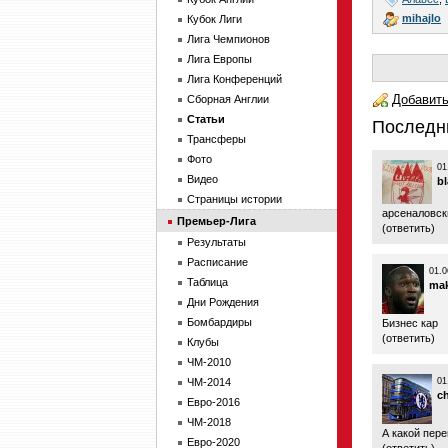
mihajlo
Кубок Лиги
Лига Чемпионов
Лига Европы
Лига Конференций
Добавить
Сборная Англии
Статьи
Последн
Трансферы
Фото
01
Видео
b
Страницы истории
арсеналовск
Премьер-Лига
(
ответить
)
Результаты
Расписание
01.0
Таблица
ma
Дни Рождения
Бомбардиры
Бизнес кар
(
ответить
)
Клубы
ЧМ-2010
ЧМ-2014
01
c
Евро-2016
ЧМ-2018
А какой пер
Евро-2020