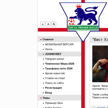
"Вест Х
Главное
МОБИЛЬНАЯ ВЕРСИЯ
Лента
JOHNNYBET
Telegram-канал
Чемпионат Мира-2026
Трасферы лето-2026
Архив новостей
Ставки на спорт
Поиск по сайту
Sports. Фин
Регистрация
контракта с 
Вход
Также сообщ
Переса испа
Темы
Премьер-Лига
Алавес
,
Кубок Англии