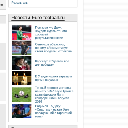
Результаты
00
Новости Euro-football.ru
Помазун – о Даку:
«Будем ждать от него
хорошей
результативности»
Сенников объяснил,
почему «Локомотиву»
стоит продать Батракова
Карседо: «Сделали всё
для победы»
В Уганде игрока зарезали
прямо на улице
Точный прогноз и ставка
на матч ЧФР Клуж Тромсё
квалификации Лиги
конференций 6 августа
2026
Радимов - о Даку:
«Спартаку» нужен был
нападающий с гарантией
гола»