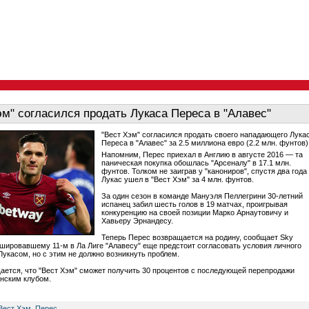
эм" согласился продать Лукаса Переса в "Алавес"
"Вест Хэм" согласился продать своего нападающего Лука
Переса в "Алавес" за 2.5 миллиона евро (2.2 млн. фунтов)
Напомним, Перес приехал в Англию в августе 2016 — та
паническая покупка обошлась "Арсеналу" в 17.1 млн.
фунтов. Толком не заиграв у "канониров", спустя два года
Лукас ушел в "Вест Хэм" за 4 млн. фунтов.
За один сезон в команде Мануэля Пеллегрини 30-летний
испанец забил шесть голов в 19 матчах, проигрывая
конкуренцию на своей позиции Марко Арнаутовичу и
Хавьеру Эрнандесу.
Теперь Перес возвращается на родину, сообщает Sky
ишировавшему 11-м в Ла Лиге "Алавесу" еще предстоит согласовать условия личного
Лукасом, но с этим не должно возникнуть проблем.
ается, что "Вест Хэм" сможет получить 30 процентов с последующей перепродажи
нским клубом.
Вест Хэм
,
Перес