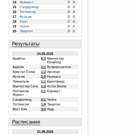
14
Ньюкасл
0
0
15
Сандерленд
0
0
16
Тоттенхэм
0
0
17
Фулхэм
0
0
18
Халл
0
0
19
Челси
0
0
20
Эвертон
0
0
Результаты
24.05.2026
Брайтон
0:3
Манчестер
Юнайтед
Бернли
1:1
Вулверхэмптон
Кристал Пэлас
1:2
Арсенал
Фулхэм
2:0
Ньюкасл
Ливерпуль
1:1
Брентфорд
Манчестер Сити
1:2
Астон Вилла
Ноттингем
1:1
Борнмут
Форест
Сандерленд
2:1
Челси
Тоттенхэм
1:0
Эвертон
Вест Хэм
3:0
Лидс
Расписание
21.08.2026