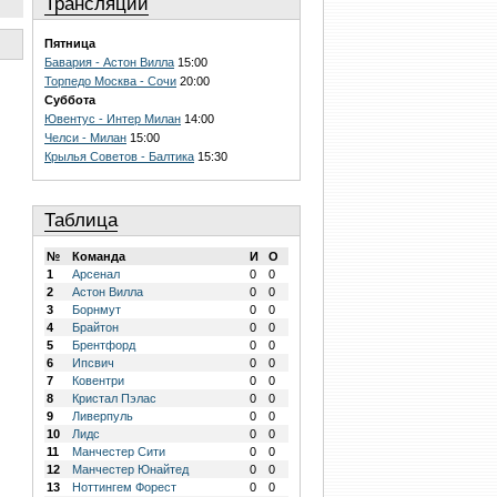
Трансляции
Пятница
Бавария - Астон Вилла
15:00
Торпедо Москва - Сочи
20:00
Суббота
Ювентус - Интер Милан
14:00
Челси - Милан
15:00
Крылья Советов - Балтика
15:30
Таблица
№
Команда
И
О
1
Арсенал
0
0
2
Астон Вилла
0
0
3
Борнмут
0
0
4
Брайтон
0
0
5
Брентфорд
0
0
6
Ипсвич
0
0
7
Ковентри
0
0
8
Кристал Пэлас
0
0
9
Ливерпуль
0
0
10
Лидс
0
0
11
Манчестер Сити
0
0
12
Манчестер Юнайтед
0
0
13
Ноттингем Форест
0
0