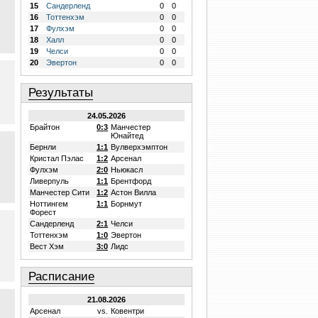
15
Сандерленд
0
0
16
Тоттенхэм
0
0
17
Фулхэм
0
0
18
Халл
0
0
19
Челси
0
0
20
Эвертон
0
0
Результаты
24.05.2026
Брайтон
0:3
Манчестер
Юнайтед
Бернли
1:1
Вулверхэмптон
Кристал Пэлас
1:2
Арсенал
Фулхэм
2:0
Ньюкасл
Ливерпуль
1:1
Брентфорд
Манчестер Сити
1:2
Астон Вилла
Ноттингем
1:1
Борнмут
Форест
Сандерленд
2:1
Челси
Тоттенхэм
1:0
Эвертон
Вест Хэм
3:0
Лидс
Расписание
21.08.2026
Арсенал
vs.
Ковентри