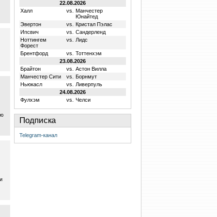
22.08.2026
Халл
vs.
Манчестер
Юнайтед
Эвертон
vs.
Кристал Пэлас
Ипсвич
vs.
Сандерленд
Ноттингем
vs.
Лидс
Форест
Брентфорд
vs.
Тоттенхэм
23.08.2026
Брайтон
vs.
Астон Вилла
Манчестер Сити
vs.
Борнмут
Ньюкасл
vs.
Ливерпуль
24.08.2026
Фулхэм
vs.
Челси
ую
Подписка
Telegram-канал
и