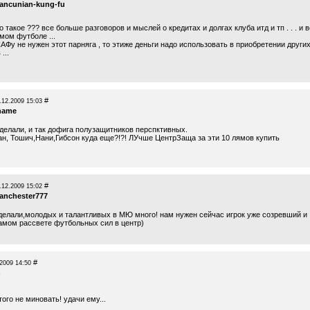
ancunian-kung-fu
что такое ??? все больше разговоров и мыслей о кредитах и долгах клуба итд и тп . . . и 
мом футболе ...
САФу не нужен этот парняга , то этиже деньги надо использовать в приобретении други
...
#
.12.2009 15:03
hame
делали, и так дофига полузащитников перспктивных.
ан, Тошич,Нани,Гибсон куда еще?!?! ЛУчше ЦентрЗаща за эти 10 лямов купить
#
.12.2009 15:02
anchester777
делали,молодых и талантливых в МЮ много! нам нужен сейчас игрок уже созревший и
амом рассвете футбольных сил в центр)
#
2009 14:50
n
того не миновать! удачи ему...