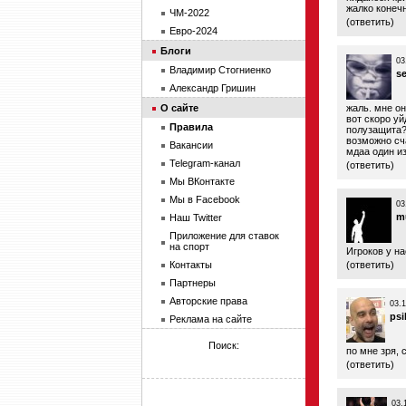
жалко конечн
ЧМ-2022
(
ответить
)
Евро-2024
Блоги
03
Владимир Стогниенко
s
Александр Гришин
О сайте
жаль. мне он
вот скоро уй
Правила
полузащита
возможно сч
Вакансии
мдаа один из
Telegram-канал
(
ответить
)
Мы ВКонтакте
Мы в Facebook
03
m
Наш Twitter
Приложение для ставок
на спорт
Игроков у на
Контакты
(
ответить
)
Партнеры
Авторские права
03.1
psi
Реклама на сайте
Поиск:
по мне зря, с
(
ответить
)
03.