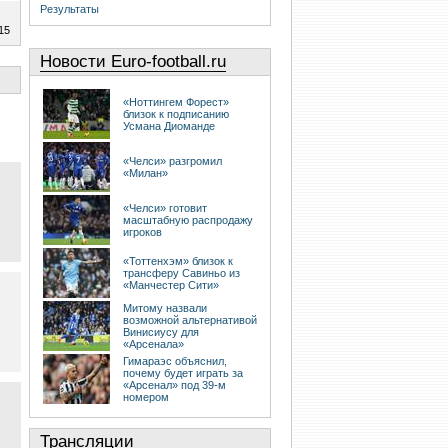
Результаты
15
Новости Euro-football.ru
«Ноттингем Форест»
близок к подписанию
Усмана Диоманде
«Челси» разгромил
«Милан»
«Челси» готовит
масштабную распродажу
игроков
«Тоттенхэм» близок к
трансферу Савиньо из
«Манчестер Сити»
Митому назвали
возможной альтернативой
Винисиусу для
«Арсенала»
Гимараэс объяснил,
почему будет играть за
«Арсенал» под 39-м
номером
Трансляции