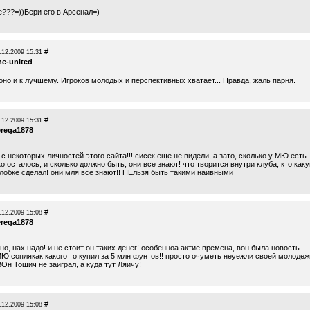
е???=))Бери его в Арсенал=)
#
.12.2009 15:31
ne-united
но и к лучшему. Игроков молодых и перспективных хватает... Правда, жаль парня.
#
.12.2009 15:31
erega1878
 с некоторых личностей этого сайта!!! сисек еще не видели, а зато, сколько у МЮ есть
ко осталось, и сколько должно быть, они все знают! что творится внутри клуба, кто как
 лобке сделал! они мля все знают!! НЕльзя быть такими наивными
#
.12.2009 15:08
erega1878
но, нах надо! и не стоит он таких денег! особенноа актие времена, вон была новость
МЮ соплякак какого то купил за 5 млн фунтов!! просто очуметь неуежли своей молодеж
ВОн Тошич не заиграл, а куда тут Ляичу!
#
.12.2009 15:08