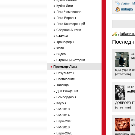
Ляйич
,
М
Кубок Лиги
mihajlo
Лига Чемпионов
Лига Европы
Лига Конференций
Сборная Англии
Добавить
Статьи
Последн
Трансферы
Фото
Видео
04.
bl
Страницы истории
Премьер-Лига
мда удачи л
Результаты
(
ответить
)
Расписание
Таблица
03.12.
Дни Рождения
red0
Бомбардиры
ДОБРОГО П
Клубы
(
ответить
)
ЧМ-2010
ЧМ-2014
03
Евро-2016
pi
ЧМ-2018
Евро-2020
нидайбох кри