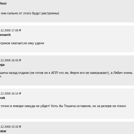
rlour
они сильно от этого будут растроены)
#
.12.2009 17:09
onarch
гроков хватает,но ему удачи
#
.12.2009 16:43
ega
ича назад отдали (не готов он к АПЛ что ли, Ферги его не наигрывает), а Ляйич очень
н
#
.12.2009 16:14
enek
точно в январе никуда не уйдет! Хоть бы Тошича оставили, он за резерв не плохо
#
.12.2009 15:33
atar