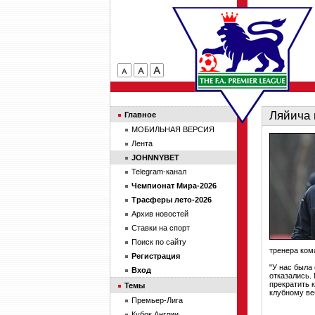
Ляйича 
Главное
МОБИЛЬНАЯ ВЕРСИЯ
Лента
JOHNNYBET
Telegram-канал
Чемпионат Мира-2026
Трасферы лето-2026
Архив новостей
Ставки на спорт
Поиск по сайту
тренера ком
Регистрация
"У нас была
Вход
отказались.
прекратить 
Темы
клубному ве
Премьер-Лига
Кубок Англии