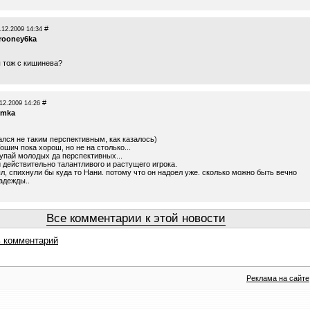
#
.12.2009 14:34
rooney6ka
ы тож с кишинева?
#
12.2009 14:26
omka
ался не таким перспективным, как казалось)
ошич пока хорош, но не на столько...
купай молодых да перспективных...
 действительно талантливого и растущего игрока.
л, спихнули бы куда то Нани. потому что он надоел уже. сколько можно быть вечно
адежды..
Все комментарии к этой новости
 комментарий
Реклама на сайте