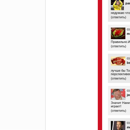
pa
недумаю что 
(
ответить
)
03
m
Правильно.И
(
ответить
)
03
b
лучше бы Тош
перспективе
(
ответить
)
03
j
Значит Нани 
играет!
(
ответить
)
03
av