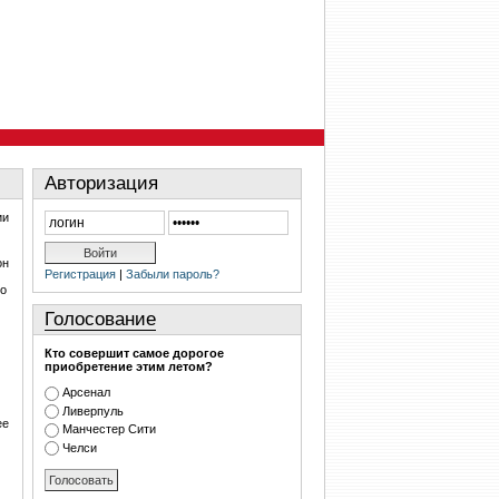
Авторизация
ии
он
Регистрация
|
Забыли пароль?
но
Голосование
Кто совершит самое дорогое
приобретение этим летом?
Арсенал
Ливерпуль
ее
Манчестер Сити
Челси