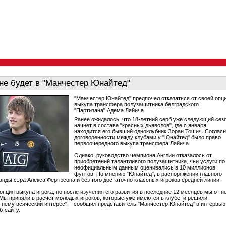
не будет в "Манчестер Юнайтед"
"Манчестер Юнайтед" предпочел отказаться от своей опц
выкупа трансфера полузащитника белградского
"Партизана" Адема Ляйича.
Ранее ожидалось, что 18-летний серб уже следующий сез
начнет в составе "красных дьяволов", где с января
находится его бывший одноклубник Зоран Тошич. Соглас
договоренности между клубами у "Юнайтед" было право
первоочередного выкупа трансфера Ляйича.
Однако, руководство чемпиона Англии отказалось от
приобретений талантливого полузащитника, чьи услуги по
неофициальным данным оценивались в 10 миллионов
фунтов. По мнению "Юнайтед", в распоряжении главного
анды сэра Алекса Фергюсона и без того достаточно классных игроков средней линии.
 опция выкупа игрока, но после изучения его развития в последние 12 месяцев мы от н
 Мы приняли в расчет молодых игроков, которые уже имеются в клубе, и решили
к нему всяческий интерес", - сообщил представитель "Манчестер Юнайтед" в интервью
б-сайту.