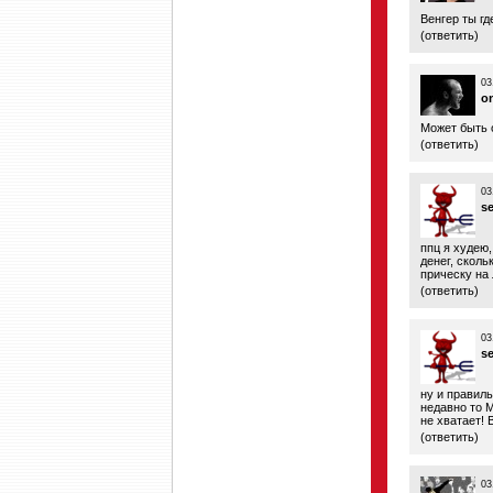
Венгер ты гд
(
ответить
)
03
o
Может быть о
(
ответить
)
03
s
ппц я худею,
денег, сколь
прическу на
(
ответить
)
03
s
ну и правиль
недавно то 
не хватает! 
(
ответить
)
03