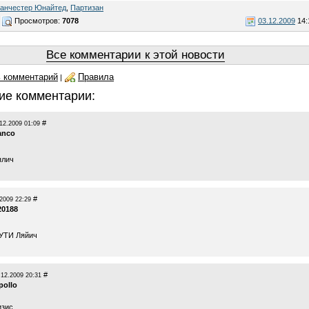
анчестер Юнайтед
,
Партизан
Просмотров:
7078
03.12.2009
14:
Все комментарии к этой новости
 комментарий
Правила
|
ие комментарии:
#
12.2009 01:09
anco
ялич
#
2009 22:29
20188
УТИ Ляйич
#
.12.2009 20:31
pollo
зис...