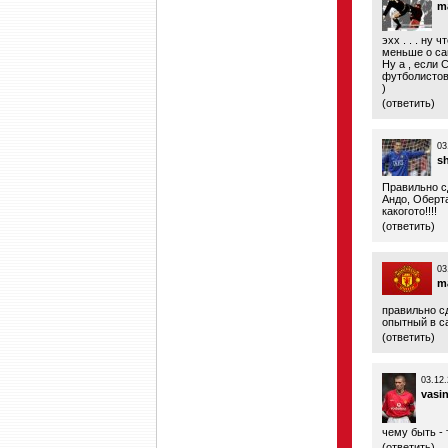
m
эхх . . . ну 
меньше о са
Ну а , если 
футболистов 
)
(
ответить
)
03
s
Правильно с
Андо, Оберт
какогото!!!!
(
ответить
)
03
m
правильно с
опытный в с
(
ответить
)
03.12.
vasi
чему быть - 
(
ответить
)