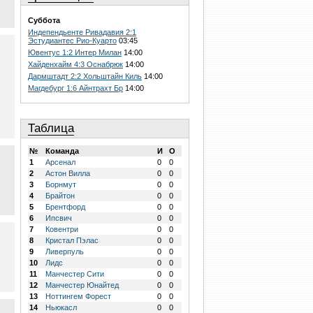
Суббота
Индепендьенте Ривадавия 2:1
Эстудиантес Рио-Куарто
03:45
Ювентус 1:2 Интер Милан
14:00
Хайденхайм 4:3 Оснабрюк
14:00
Дармштадт 2:2 Хольштайн Киль
14:00
Магдебург 1:6 Айнтрахт Бр
14:00
Таблица
№
Команда
И
О
1
Арсенал
0
0
2
Астон Вилла
0
0
3
Борнмут
0
0
4
Брайтон
0
0
5
Брентфорд
0
0
6
Ипсвич
0
0
7
Ковентри
0
0
8
Кристал Пэлас
0
0
9
Ливерпуль
0
0
10
Лидс
0
0
11
Манчестер Сити
0
0
12
Манчестер Юнайтед
0
0
13
Ноттингем Форест
0
0
14
Ньюкасл
0
0