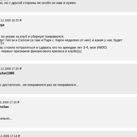
о, но с другой стороны не особо он нам и нужен.
#
.12.2009 18:25
ega
 по играм за клуб и сборную понравился.
дут Гиггзи и Сколзи (а там и Парк с Харги недалеко от них) и какая у нас будет
???
ас стоило потратиться и сдавать его по арендам лет 3-4, мое ИМХО.
 первых признаков финансового кризиса в клубе((((
#
.12.2009 17:35
ufan1985
с достаточно...не понравился раз не понравился...
#
2.2009 17:20
hofan
ильно...
#
12.2009 17:14