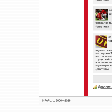
03
w
tiomka так т
(
ответить
)
03.
ti
видимо оказ
потому что Т
вот так и по
трудно найти
а если ьы ьы
подающим н
(
ответить
)
Добавить
© FAPL.ru, 2006—2026