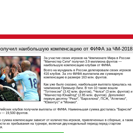
получил наибольшую компенсацию от ФИФА за ЧМ-2018
За участие своих игроков на Чемпионате Мира в России
"Манчестер Сити" получил 3.9 миллиона фунтов —
наибольшую компенсацию клубам от ФИФА.
Всего на мундиаль в России делегировали своих игроков
416 клубов. За это ФИФА выплатила им суммарную
компенсацию в размере 163 млн. фунтов.
Как уже было сказано, наибольшая выплата пришлась на
чемпионов Премьер-Лиги. В топ-10 также вошли
"Тоттенхэм" (3.42 млн. фунтов), "Челси" (3 млн. фунтов) и
"Манчестер Юнайтед" (2.85 млн. фунтов). Дополняют
первую десятку "Реал", "Барселона", ПСЖ, "Атлетико",
"Ювентус" и "Монако".
глийских клубов получили выплаты от ФИФА. Наименьшая сумма досталась "Барнсли"
н — 19,500 фунтов.
о сумма компенсации зависит от количества игроков, привлеченных в сборные, а такж
ости их пребывания на турнире, включая двухнедельный период перед стартом
я.