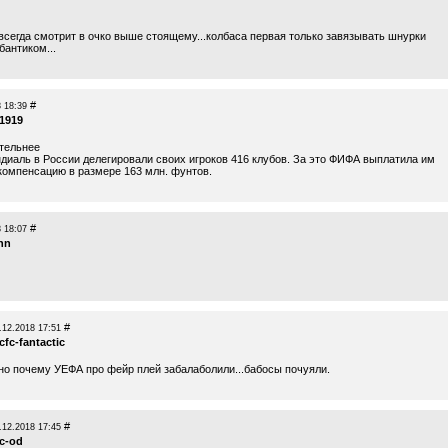
 всегда смотрит в очко выше стоящему...колбаса первая только завязывать шнурки
антиком...
#
 18:39
1919
тельнее
ндиаль в России делегировали своих игроков 416 клубов. За это ФИФА выплатила им
омпенсацию в размере 163 млн. фунтов.
#
 18:07
nn
#
.12.2018 17:51
fc-fantactic
тно почему УЕФА про фейр плей забалаболили...бабосы почуяли.
#
.12.2018 17:45
c-od