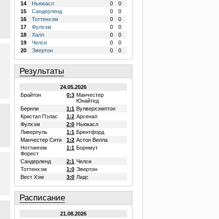
14
Ньюкасл
0
0
15
Сандерленд
0
0
16
Тоттенхэм
0
0
17
Фулхэм
0
0
18
Халл
0
0
19
Челси
0
0
20
Эвертон
0
0
Результаты
24.05.2026
Брайтон
0:3
Манчестер
Юнайтед
Бернли
1:1
Вулверхэмптон
Кристал Пэлас
1:2
Арсенал
Фулхэм
2:0
Ньюкасл
Ливерпуль
1:1
Брентфорд
Манчестер Сити
1:2
Астон Вилла
Ноттингем
1:1
Борнмут
Форест
Сандерленд
2:1
Челси
Тоттенхэм
1:0
Эвертон
Вест Хэм
3:0
Лидс
Расписание
21.08.2026