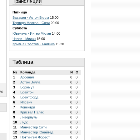
Трансляции
Пятница
Бавария - Астон Вилла
15:00
Торпедо Москва - Сочи
20:00
Суббота
Ювентус - Интер Милан
14:00
Челси - Милан
15:00
Крылья Советов - Балтика
15:30
Таблица
№
Команда
И
О
1
Арсенал
0
0
2
Астон Вилла
0
0
3
Борнмут
0
0
30
4
Брайтон
0
0
5
Брентфорд
0
0
6
Ипсвич
0
0
7
Ковентри
0
0
8
Кристал Пэлас
0
0
9
Ливерпуль
0
0
10
Лидс
0
0
11
Манчестер Сити
0
0
12
Манчестер Юнайтед
0
0
13
Ноттингем Форест
0
0