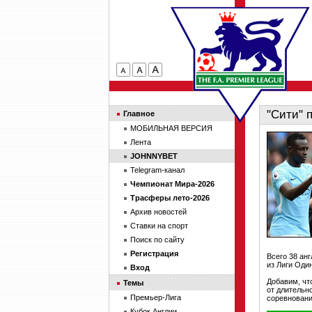
"Сити" 
Главное
МОБИЛЬНАЯ ВЕРСИЯ
Лента
JOHNNYBET
Telegram-канал
Чемпионат Мира-2026
Трасферы лето-2026
Архив новостей
Ставки на спорт
Поиск по сайту
Регистрация
Всего 38 ан
из Лиги Оди
Вход
Добавим, чт
Темы
от длительн
Премьер-Лига
соревновани
Кубок Англии