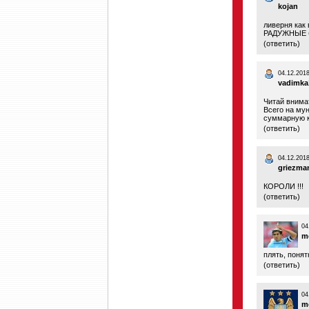
kojan
ливерня как
РАДУЖНЫЕ б
(
ответить
)
04.12.2018
vadimka
Читай внима
Всего на му
суммарную к
(
ответить
)
04.12.2018
griezma
КОРОЛИ !!!
(
ответить
)
04
mc
плять, поня
(
ответить
)
04
m