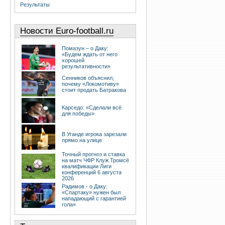
Результаты
Новости Euro-football.ru
Помазун – о Даку:
«Будем ждать от него
хорошей
результативности»
Сенников объяснил,
почему «Локомотиву»
стоит продать Батракова
Карседо: «Сделали всё
для победы»
В Уганде игрока зарезали
прямо на улице
Точный прогноз и ставка
на матч ЧФР Клуж Тромсё
квалификации Лиги
конференций 6 августа
2026
Радимов - о Даку:
«Спартаку» нужен был
нападающий с гарантией
гола»