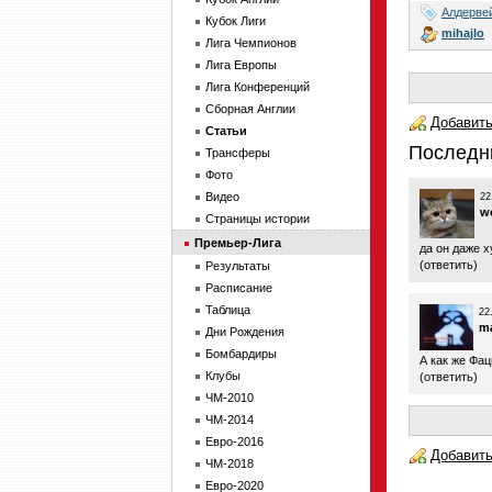
Алдерве
Кубок Лиги
mihajlo
Лига Чемпионов
Лига Европы
Лига Конференций
Сборная Англии
Добавить
Статьи
Последн
Трансферы
Фото
Видео
22
w
Страницы истории
Премьер-Лига
да он даже 
(
ответить
)
Результаты
Расписание
Таблица
22
m
Дни Рождения
Бомбардиры
А как же Фа
Клубы
(
ответить
)
ЧМ-2010
ЧМ-2014
Евро-2016
Добавить
ЧМ-2018
Евро-2020