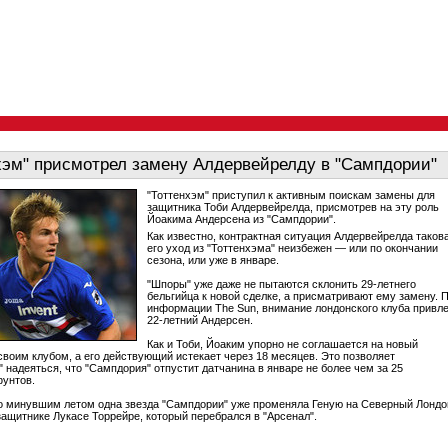
хэм" присмотрел замену Алдервейрелду в "Сампдории"
"Тоттенхэм" приступил к активным поискам замены для
защитника Тоби Алдервейрелда, присмотрев на эту роль
Йоакима Андерсена из "Сампдории".
Как известно, контрактная ситуация Алдервейрелда такова
его уход из "Тоттенхэма" неизбежен — или по окончании
сезона, или уже в январе.
"Шпоры" уже даже не пытаются склонить 29-летнего
бельгийца к новой сделке, а присматривают ему замену. 
информации The Sun, внимание лондонского клуба привл
22-летний Андерсен.
Как и Тоби, Йоаким упорно не соглашается на новый
 своим клубом, а его действующий истекает через 18 месяцев. Это позволяет
" надеяться, что "Сампдория" отпустит датчанина в январе не более чем за 25
унтов.
о минувшим летом одна звезда "Сампдории" уже променяла Геную на Северный Лондо
защитнике Лукасе Торрейре, который перебрался в "Арсенал".