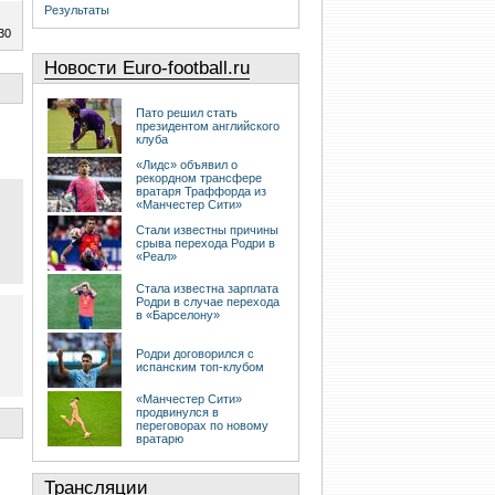
Результаты
30
Новости Euro-football.ru
Пато решил стать
президентом английского
клуба
«Лидс» объявил о
рекордном трансфере
вратаря Траффорда из
«Манчестер Сити»
Стали известны причины
срыва перехода Родри в
«Реал»
Стала известна зарплата
Родри в случае перехода
в «Барселону»
Родри договорился с
испанским топ-клубом
«Манчестер Сити»
продвинулся в
переговорах по новому
вратарю
Трансляции