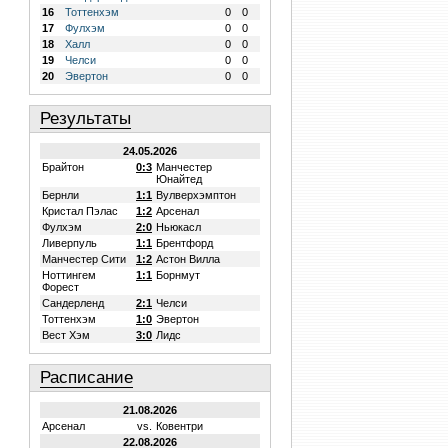
16
Тоттенхэм
0
0
17
Фулхэм
0
0
18
Халл
0
0
19
Челси
0
0
20
Эвертон
0
0
Результаты
24.05.2026
Брайтон
0:3
Манчестер
Юнайтед
Бернли
1:1
Вулверхэмптон
Кристал Пэлас
1:2
Арсенал
Фулхэм
2:0
Ньюкасл
Ливерпуль
1:1
Брентфорд
Манчестер Сити
1:2
Астон Вилла
Ноттингем
1:1
Борнмут
Форест
Сандерленд
2:1
Челси
Тоттенхэм
1:0
Эвертон
Вест Хэм
3:0
Лидс
Расписание
21.08.2026
Арсенал
vs.
Ковентри
22.08.2026