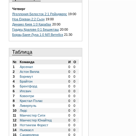
Четверг
Ягеллония Белосток 2:1 Рейнджерс
19:00
Ноа Ереван 2:2 Сьон
19:00
Динамо Киев 1:0 Карабах
20:00
Градец Кралове 0:1 Бешикташ
20:00
Борац Баня-Лука 1:0 МЛ Витебск
21:30
Таблица
№
Команда
И
О
1
Арсенал
0
0
2
Астон Вилла
0
0
3
Борнмут
0
0
4
Брайтон
0
0
5
Брентфорд
0
0
6
Ипсвич
0
0
7
Ковентри
0
0
8
Кристал Пэлас
0
0
9
Ливерпуль
0
0
10
Лидс
0
0
11
Манчестер Сити
0
0
12
Манчестер Юнайтед
0
0
13
Ноттингем Форест
0
0
14
Ньюкасл
0
0
15
Сандерленд
0
0