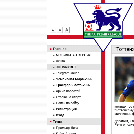
"Тоттен
Главное
МОБИЛЬНАЯ ВЕРСИЯ
Лента
JOHNNYBET
Telegram-канал
Чемпионат Мира-2026
Трасферы лето-2026
Архив новостей
Ставки на спорт
Поиск по сайту
контракт со
Регистрация
"Тоттенхэму
миллионов ф
Вход
Добавим, чт
Темы
Речь о полу
Премьер-Лига
Кубок Англии