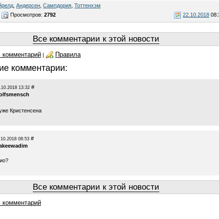
йрелд
,
Андерсен
,
Сампдория
,
Тоттенхэм
Просмотров:
2792
22.10.2018
08:
Все комментарии к этой новости
 комментарий
Правила
|
ие комментарии:
#
.10.2018 13:32
olfsmensch
хуже Кристенсена
#
.10.2018 08:53
akeewadim
цио?
Все комментарии к этой новости
 комментарий