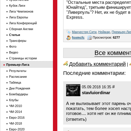
"Остальные места распределят
Кубок Лиги
Юнайтед", третьим финиширует 
Лига Чемпионов
"Ливерпуль"? Нет, их не будет в
Express.
Лига Европы
Лига Конференций
Сборная Англии
Манчестер Сити
,
Неймар
,
Премьер-Ли
Статьи
foxmcfc
Просмотров:
6277
Трансферы
Фото
Все коммент
Видео
Страницы истории
Добавить комментарий
|
Премьер-Лига
Результаты
Последние комментарии:
Расписание
Таблица
#
05.09.2018 16:35
Дни Рождения
stavluiordinar
Бомбардиры
Клубы
А не вылизывает этот парень о
ЧМ-2010
покатать, тем более хосеп наст
ЧМ-2014
готовое.... хотя нет он же плним
Евро-2016
(
ответить
)
ЧМ-2018
Евро-2020