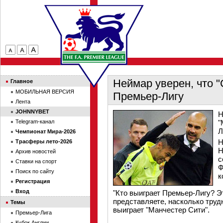
Неймар уверен, что "
Главное
МОБИЛЬНАЯ ВЕРСИЯ
Премьер-Лигу
Лента
JOHNNYBET
Н
Telegram-канал
"
Л
Чемпионат Мира-2026
Н
Трасферы лето-2026
Н
Архив новостей
с
Ставки на спорт
Ф
Поиск по сайту
к
Регистрация
Вход
"Кто выиграет Премьер-Лигу? Э
представляете, насколько трудн
Темы
выиграет "Манчестер Сити".
Премьер-Лига
Кубок Англии