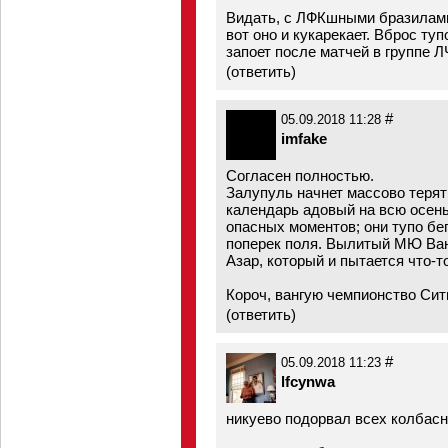
Видать, с ЛФКшными бразилами
вот оно и кукарекает. Вброс туп
запоет после матчей в группе Л
(
ответить
)
#
05.09.2018 11:28
imfake
Согласен полностью.
Залупуль начнет массово терят
календарь адовый на всю осень
опасных моментов; они тупо бе
поперек поля. Вылитый МЮ Ванг
Азар, который и пытается что-т
Короч, вангую чемпионство Сит
(
ответить
)
#
05.09.2018 11:23
lfcynwa
никуево подорвал всех колбас