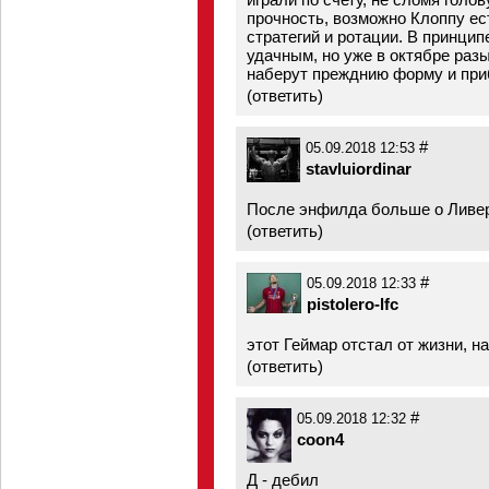
прочность, возможно Клоппу ес
стратегий и ротации. В принцип
удачным, но уже в октябре раз
наберут прежднию форму и при
(
ответить
)
#
05.09.2018 12:53
stavluiordinar
После энфилда больше о Ливерп
(
ответить
)
#
05.09.2018 12:33
pistolero-lfc
этот Геймар отстал от жизни, н
(
ответить
)
#
05.09.2018 12:32
coon4
Д - дебил