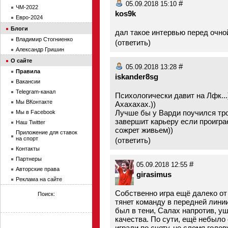
#
05.09.2018 15:10
ЧМ-2022
kos9k
Евро-2024
Блоги
дал такое интервью перед очной
Владимир Стогниенко
(
ответить
)
Александр Гришин
О сайте
#
05.09.2018 13:28
Правила
iskander8sg
Вакансии
Telegram-канал
Психологически давит на Лфк...
Мы ВКонтакте
Ахахахах.))
Лучше бы у Варди поучился трол
Мы в Facebook
завершит карьеру если проиграе
Наш Twitter
сожрет живьем))
Приложение для ставок
на спорт
(
ответить
)
Контакты
Партнеры
#
05.09.2018 12:55
Авторские права
girasimus
Реклама на сайте
Собственно игра ещё далеко от
Поиск:
тянет команду в передней линии
был в тени, Салах напротив, у
качества. По сути, ещё небыло
играли по счету, не сломя голов