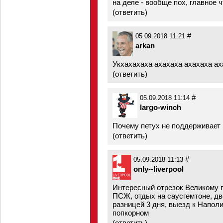
на деле - вообще пох, главное 
(
ответить
)
#
05.09.2018 11:21
arkan
Укхахахаха ахахаха ахахаха ах
(
ответить
)
#
05.09.2018 11:14
largo-winch
Почему петух не поддерживает 
(
ответить
)
#
05.09.2018 11:13
only--liverpool
Интересный отрезок Великому п
ПСЖ, отдых на саусгемтоне, две
разницей 3 дня, выезд к Наполи,
попкорном
(
ответить
)