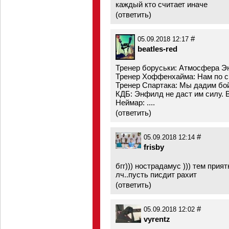
каждый кто считает иначе
(
ответить
)
#
05.09.2018 12:17
beatles-red
Тренер боруськи: Атмосфера Эн
Тренер Хоффенхайма: Нам по си
Тренер Спартака: Мы дадим бой
КДБ: Энфилд не даст им силу. 
Неймар: ....
(
ответить
)
#
05.09.2018 12:14
frisby
бгг))) нострадамус ))) тем прия
лч..пусть писдит рахит
(
ответить
)
#
05.09.2018 12:02
vyrentz