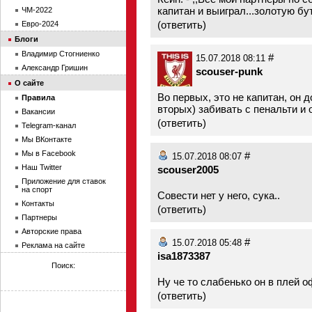
капитан и выиграл...золотую бут
ЧМ-2022
(
ответить
)
Евро-2024
Блоги
Владимир Стогниенко
#
15.07.2018 08:11
Александр Гришин
scouser-punk
О сайте
Во первых, это не капитан, он д
Правила
вторых) забивать с пенальти и 
Вакансии
(
ответить
)
Telegram-канал
Мы ВКонтакте
Мы в Facebook
#
15.07.2018 08:07
Наш Twitter
scouser2005
Приложение для ставок
на спорт
Совести нет у него, сука..
Контакты
(
ответить
)
Партнеры
Авторские права
#
15.07.2018 05:48
Реклама на сайте
isa1873387
Поиск:
Ну че то слабенько он в плей о
(
ответить
)