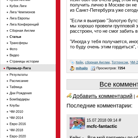
получить лично в Москве он не
Кубок Лиги
из Санкт-Петербурга уже сегод
Лига Чемпионов
Лига Европы
"Если я выиграю "Золотую бутсу
Лига Конференций
мы хорошо провели групповой эт
расстроен, что не смог забить 
Сборная Англии
Статьи
"Иногда у тебя получается, иног
Трансферы
то буду очень этим гордиться",
Фото
Видео
Страницы истории
Кейн
,
сборная Англии
,
Тоттенхэм
,
ЧМ-2
mihajlo
Просмотров:
7254
Премьер-Лига
Результаты
Расписание
Все коммент
Таблица
Дни Рождения
Добавить комментарий
|
Бомбардиры
Последние комментарии:
Клубы
ЧМ-2010
ЧМ-2014
#
15.07.2018 09:14
Евро-2016
mcfc-fantactic
ЧМ-2018
Евро-2020
Кейн: - ,,Все мой партнеры по сб