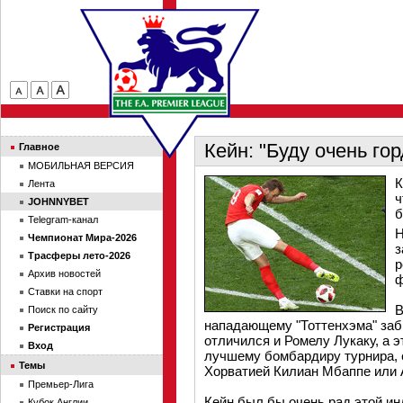
Кейн: "Буду очень го
Главное
МОБИЛЬНАЯ ВЕРСИЯ
К
Лента
ч
JOHNNYBET
б
Telegram-канал
Н
Чемпионат Мира-2026
з
Трасферы лето-2026
р
Архив новостей
ф
Ставки на спорт
В
Поиск по сайту
нападающему "Тоттенхэма" заби
Регистрация
отличился и Ромелу Лукаку, а э
Вход
лучшему бомбардиру турнира, 
Темы
Хорватией Килиан Мбаппе или А
Премьер-Лига
Кейн был бы очень рад этой ин
Кубок Англии