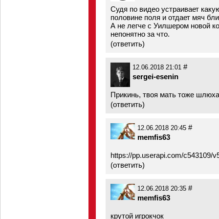
Судя по видео устраивает какую
половине поля и отдает мяч бл
А не легче с Уилшером новой к
непонятно за что.
(
ответить
)
#
12.06.2018 21:01
sergei-esenin
Прикинь, твоя мать тоже шлюха
(
ответить
)
#
12.06.2018 20:45
memfis63
https://pp.userapi.com/c543109
(
ответить
)
#
12.06.2018 20:35
memfis63
крутой игрокчок