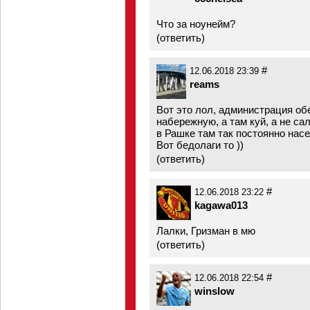
Что за ноунейм?
(
ответить
)
#
12.06.2018 23:39
reams
Вот это лол, администрация о
набережную, а там куй, а не са
в Рашке там так постоянно насе
Вот бедолаги то ))
(
ответить
)
#
12.06.2018 23:22
kagawa013
Лалки, Гризман в мю
(
ответить
)
#
12.06.2018 22:54
winslow