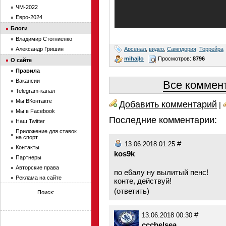
ЧМ-2022
Евро-2024
Блоги
Владимир Стогниенко
Арсенал
,
видео
,
Сампдория
,
Торрейра
Александр Гришин
mihajlo
Просмотров:
8796
О сайте
Правила
Вакансии
Все коммент
Telegram-канал
Мы ВКонтакте
Добавить комментарий
|
Мы в Facebook
Последние комментарии:
Наш Twitter
Приложение для ставок
на спорт
#
13.06.2018 01:25
Контакты
kos9k
Партнеры
Авторские права
по е6алу ну вылитый пенс!
Реклама на сайте
конте, действуй!
(
ответить
)
Поиск:
#
13.06.2018 00:30
ccchelsea