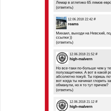
Лемар в атлетико 65 лямов евро
(
ответить
)
#
12.06.2018 22:42
reams
Михаил, выходи на Невский, по
ссылки ))
(
ответить
)
#
12.06.2018 21:52
high-malvern
Но все-таки по-больше чем у те
полузащитники. А вот в какой р
абсолютно покуй. Ты горишь пот
вот когда ты начинал глорить з
обманули, но я то тут причем?
(
ответить
)
#
12.06.2018 21:12
high-malvern