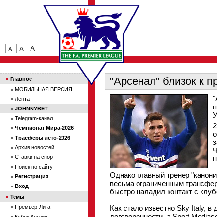
"Арсенал" близок к 
Главное
МОБИЛЬНАЯ ВЕРСИЯ
"
Лента
п
JOHNNYBET
У
Telegram-канал
2
Чемпионат Мира-2026
о
Трасферы лето-2026
з
Архив новостей
Ч
Ставки на спорт
н
Поиск по сайту
Однако главный тренер "канон
Регистрация
весьма ограниченным трансфер
Вход
быстро наладил контакт с клуб
Темы
Премьер-Лига
Как стало известно Sky Italy, 
договоренности, а Sport Medias
Кубок Англии