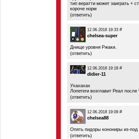
тип вератти может заиграть + с
короче норм
(
ответить
)
#
12.06.2018 19:33
chelsea-super
Днище уровня Ржаки.
(
ответить
)
#
12.06.2018 19:18
didier-11
Ухахахах
Лопетеги возглавит Реал после
(
ответить
)
#
12.06.2018 19:09
chelsea88
Опять пидоpы конониры из-под 
(
ответить
)