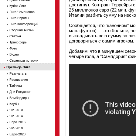
достигнут. Контракт Торрейры 
Кубок Лиги
25 миллионов евро (22 млн. фун
Лига Чемпионов
Италии разбить сумму на неско
Лига Европы
Лига Конференций
Сообщается, что "канониры" мог
млн. фунтов) — это больше, че
Сборная Англии
выкладывать всю сумму за раз.
Статьи
договориться с самим игроком.
Трансферы
Фото
Добавим, что в минувшем сезон
Видео
четыре гола, а "Сампдория" фи
Страницы истории
Премьер-Лига
Результаты
Расписание
Таблица
Дни Рождения
Бомбардиры
Клубы
ЧМ-2010
ЧМ-2014
Евро-2016
ЧМ-2018
Евро-2020