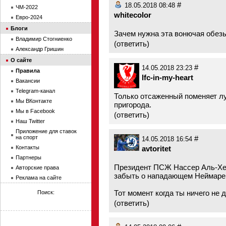
#
18.05.2018 08:48
ЧМ-2022
whitecolor
Евро-2024
Блоги
Зачем нужна эта вонючая обез
Владимир Стогниенко
(
ответить
)
Александр Гришин
О сайте
#
14.05.2018 23:23
Правила
lfc-in-my-heart
Вакансии
Telegram-канал
Только отсаженный поменяет л
Мы ВКонтакте
пригорода.
Мы в Facebook
(
ответить
)
Наш Twitter
Приложение для ставок
на спорт
#
14.05.2018 16:54
Контакты
avtoritet
Партнеры
Президент ПСЖ Нассер Аль-Хе
Авторские права
забыть о нападающем Неймаре
Реклама на сайте
Тот момент когда ты ничего не 
Поиск:
(
ответить
)