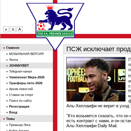
ПСЖ исключает прод
Главное
МОБИЛЬНАЯ ВЕРСИЯ
П
Лента
п
JOHNNYBET
о
Telegram-канал
Н
Чемпионат Мира-2026
и
Трасферы лето-2026
с
Архив новостей
Н
Ставки на спорт
к
ф
Поиск по сайту
Аль-Хеллаифи не верит в уход 
Регистрация
Вход
"Кто возьмется сказать, что он
Темы
есть контракт с нами, и он ост
Премьер-Лига
Аль-Хеллаифи Daily Mail.
Кубок Англии