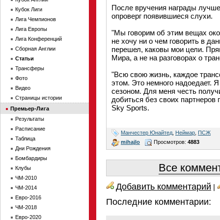
После вручения награды лучше
Кубок Лиги
опроверг появившиеся слухи.
Лига Чемпионов
Лига Европы
"Мы говорим об этим вещах око
Лига Конференций
не хочу ни о чем говорить в да
перешел, каковы мои цели. Пря
Сборная Англии
Мира, а не на разговорах о тра
Статьи
Трансферы
"Всю свою жизнь, каждое транс
Фото
этом. Это немного надоедает. 
Видео
сезоном. Для меня честь получи
Страницы истории
добиться без своих партнеров 
Sky Sports.
Премьер-Лига
Результаты
Расписание
Манчестер Юнайтед
,
Неймар
,
ПСЖ
Таблица
mihajlo
Просмотров:
4883
Дни Рождения
Бомбардиры
Все коммент
Клубы
ЧМ-2010
Добавить комментарий
|
ЧМ-2014
Евро-2016
Последние комментарии:
ЧМ-2018
Евро-2020