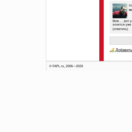
03
re
Мля......вот
хочется уже 
(
ответить
)
Добавить
© FAPL.ru, 2006—2026