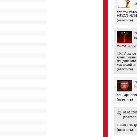
s
пля ток хате
НЕУДАЧНИКИ
(
ответить
)
03
b
ФИФА запрети
ФИФА запрет
трансферных
лондонского
командой и 
(
ответить
)
03
in
ппц, аршавин
(
ответить
)
03.09.2009
pharaon
18 млн. за т
(
ответить
)