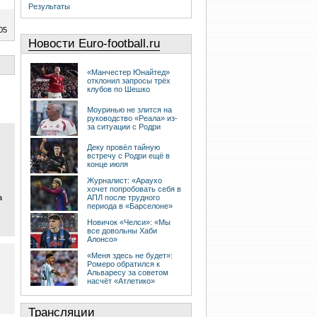
Результаты
05
Новости Euro-football.ru
«Манчестер Юнайтед»
отклонил запросы трёх
клубов по Шешко
Моуринью не злится на
руководство «Реала» из-
за ситуации с Родри
Деку провёл тайную
встречу с Родри ещё в
конце июля
Журналист: «Араухо
хочет попробовать себя в
а
АПЛ после трудного
периода в «Барселоне»
Новичок «Челси»: «Мы
все довольны Хаби
Алонсо»
«Меня здесь не будет»:
Ромеро обратился к
Альваресу за советом
насчёт «Атлетико»
Трансляции