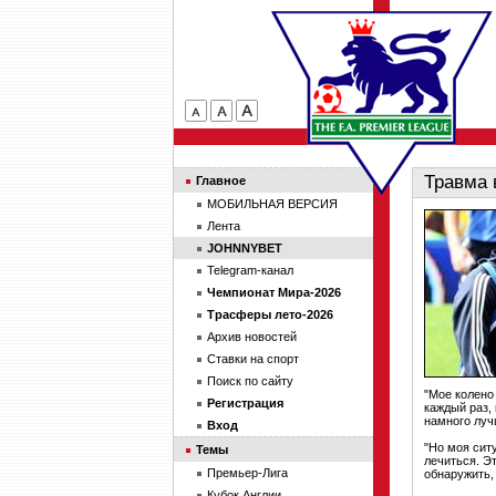
Травма 
Главное
МОБИЛЬНАЯ ВЕРСИЯ
Лента
JOHNNYBET
Telegram-канал
Чемпионат Мира-2026
Трасферы лето-2026
Архив новостей
Ставки на спорт
Поиск по сайту
"Мое колено
Регистрация
каждый раз, 
намного луч
Вход
"Но моя сит
Темы
лечиться. Э
Премьер-Лига
обнаружить, 
Кубок Англии