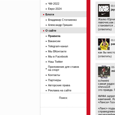
ЧМ-2022
03.
Евро-2024
jay
Блоги
Жалко Юрчик
Владимир Стогниенко
лавочке,как 
Александр Гришин
становится ..
(
ответить
)
О сайте
Правила
03.
Вакансии
pa
Telegram-канал
Мы ВКонтакте
как бы место
(
ответить
)
Мы в Facebook
Наш Twitter
Приложение для ставок
03.
на спорт
mi
Контакты
Партнеры
schweini
самая радост
Авторские права
sheva118
это правда. П
Реклама на сайте
ФИФА запрет
Поиск:
кампаний. Л
«Ланса» Гаэ
«Ланс» пода
справедливо
дисквалифик