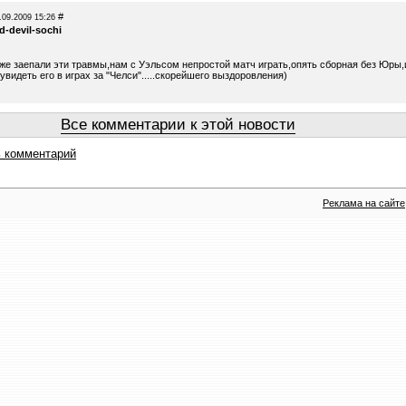
#
.09.2009 15:26
d-devil-sochi
 уже заепали эти травмы,нам с Уэльсом непростой матч играть,опять сборная без Юры,
увидеть его в играх за "Челси".....скорейшего выздоровления)
Все комментарии к этой новости
 комментарий
Реклама на сайте