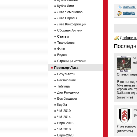
Кубок Лиги
Жирков
,
Лига Чемпионов
mihajlo
Лига Европы
Лига Конференций
Сборная Англии
Статьи
Добавить
Трансферы
Последн
Фото
Видео
04.
Страницы истории
mi
Премьер-Лига
Результаты
Опачки, перва
Расписание
Я не понял, 
Мне нельзя 
Таблица
игрока или т
Дни Рождения
Забавно одна
(
ответить
)
Бомбардиры
Клубы
ЧМ-2010
03
g
ЧМ-2014
Евро-2016
Я же говорю
ЧМ-2018
(
ответить
)
Евро-2020