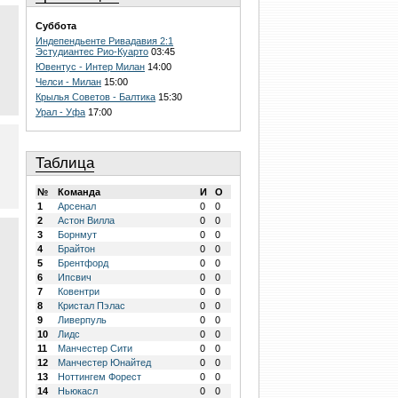
Суббота
Индепендьенте Ривадавия 2:1
Эстудиантес Рио-Куарто
03:45
Ювентус - Интер Милан
14:00
Челси - Милан
15:00
Крылья Советов - Балтика
15:30
Урал - Уфа
17:00
Таблица
№
Команда
И
О
1
Арсенал
0
0
2
Астон Вилла
0
0
3
Борнмут
0
0
4
Брайтон
0
0
5
Брентфорд
0
0
6
Ипсвич
0
0
7
Ковентри
0
0
8
Кристал Пэлас
0
0
9
Ливерпуль
0
0
10
Лидс
0
0
11
Манчестер Сити
0
0
12
Манчестер Юнайтед
0
0
13
Ноттингем Форест
0
0
14
Ньюкасл
0
0