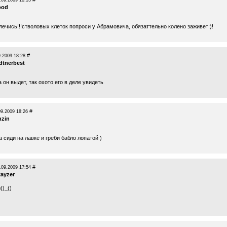
.09.2009 18:35
ood
ечись!!!стволовых клеток попроси у Абрамовича, обязаттельно колено заживет:)!
#
9.2009 18:28
dtnerbest
да он выдет, так охото его в деле увидеть
#
09.2009 18:26
nzin
сиди на лавке и греби бабло лопатой )
#
.09.2009 17:54
kayzer
()_()