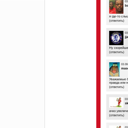
03
b
я где-то сл
(
ответить
)
03
j
Ну скорейше
(
ответить
)
03.09
mas
Уважаемые бо
правда или 
(
ответить
)
03
s
ачко увелич
(
ответить
)
03