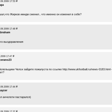
#
.09.2009 17:53
aga
ышал,что Жирков имидж сменил...что именно он изменил в себе?
#
.09.2009 17:48
jabraham
го выздоравления
#
.2009 17:47
cerano23
лельщики Челси зайдите пожалуста по ссылке http://www.ukfootball.ru/news-0183.html 
нет?
#
.09.2009 17:44
kayzer
ел анчелоти пастарался)
#
.09.2009 17:37