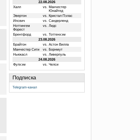
22.08.2026
Халл
vs.
Манчестер
Юнайтед
Эвертон
vs.
Кристал Пэлас
Ипсвич
vs.
Сандерленд
Ноттингем
vs.
Лидс
Форест
Брентфорд
vs.
Тоттенхэм
23.08.2026
Брайтон
vs.
Астон Вилла
Манчестер Сити
vs.
Борнмут
Ньюкасл
vs.
Ливерпуль
24.08.2026
Фулхэм
vs.
Челси
Подписка
Telegram-канал