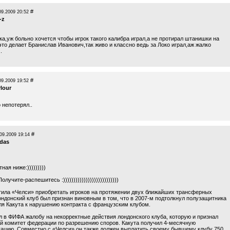
#
09.2009 20:52
-z
а,уж больно хочется чтобы игрок такого калибра играл,а не протирал штанишки на
это делает Бранислав Иванович,так живо и классно ведь за Локо играл,аж жалко
.
#
09.2009 19:52
rlour
 непотерял..
#
09.2009 19:14
das
ная ниже:)))))))))
олучите-распешитесь :)))))))))))))))))))))))))))
ила «Челси» приобретать игроков на протяжении двух ближайших трансферных
ондонский клуб был признан виновным в том, что в 2007-м подтолкнул полузащитника
ля Какута к нарушению контракта с французским клубом.
л в ФИФА жалобу на некорректные действия лондонского клуба, которую и признал
й комитет федерации по разрешению споров. Какута получил 4-месячную
ацию. Совместно с «Челси» он также должен выплатить своему бывшему клубу 750