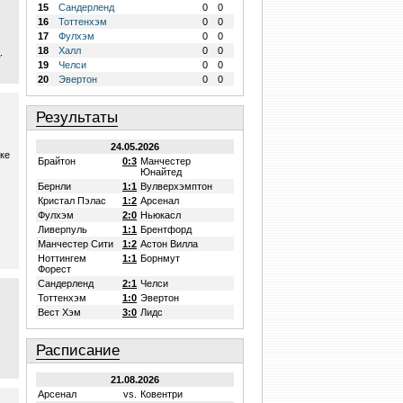
15
Сандерленд
0
0
16
Тоттенхэм
0
0
17
Фулхэм
0
0
18
Халл
0
0
.
19
Челси
0
0
20
Эвертон
0
0
Результаты
24.05.2026
ке
Брайтон
0:3
Манчестер
Юнайтед
Бернли
1:1
Вулверхэмптон
Кристал Пэлас
1:2
Арсенал
Фулхэм
2:0
Ньюкасл
Ливерпуль
1:1
Брентфорд
Манчестер Сити
1:2
Астон Вилла
Ноттингем
1:1
Борнмут
Форест
Сандерленд
2:1
Челси
Тоттенхэм
1:0
Эвертон
Вест Хэм
3:0
Лидс
Расписание
21.08.2026
Арсенал
vs.
Ковентри