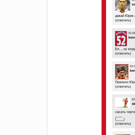
03
s
давай Юрик л
(
ответить
)
03.0
ben
Бл..., ну ког
(
ответить
)
03.
be
Прально Юра 
(
ответить
)
03
s
сасать черти
____
(____)
(
ответить
)