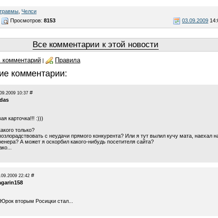
травмы
,
Челси
Просмотров:
8153
03.09.2009
14:
Все комментарии к этой новости
 комментарий
Правила
|
ие комментарии:
#
09.2009 10:37
das
я карточка!!! :)))
какого только?
позлорадствовать с неудачи прямого конкурента? Или я тут вылил кучу мата, наехал н
ренера? А может я оскорбил какого-нибудь посетителя сайта?
ко...
#
.09.2009 22:42
agarin158
 Юрок вторым Росицки стал...