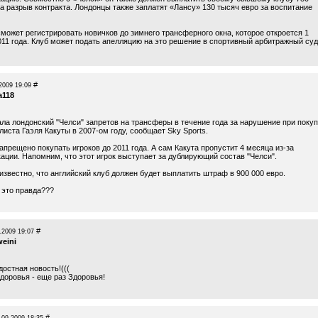
а разрыв контракта. Лондонцы также заплатят «Лансу» 130 тысяч евро за воспитание
сможет регистрировать новичков до зимнего трансферного окна, которое откроется 1
011 года. Клуб может подать апелляцию на это решение в спортивный арбитражный суд
#
2009 19:09
a118
ла лондонский "Челси" запретов на трансферы в течение года за нарушение при покуп
иста Гаэля Какуты в 2007-ом году, сообщает Sky Sports.
прещено покупать игроков до 2011 года. А сам Какута пропустит 4 месяца из-за
ации. Напомним, что этот игрок выступает за дублирующий состав "Челси".
известно, что английский клуб должен будет выплатить штраф в 900 000 евро.
 это правда???
#
.2009 19:07
eini
остная новость!(((
доровья - еще раз Здоровья!
#