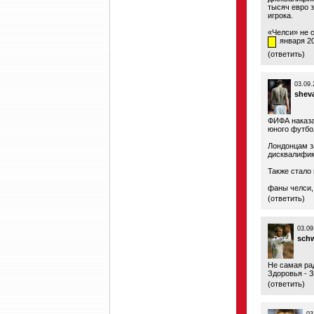
тысяч евро з
игрока.
«Челси» не 
января 2
(
ответить
)
03.09.
shev
ФИФА наказа
юного футбол
Лондонцам за
дисквалифик
Также стало 
фаны челси,
(
ответить
)
03.09
schw
Не самая рад
Здоровья - З
(
ответить
)