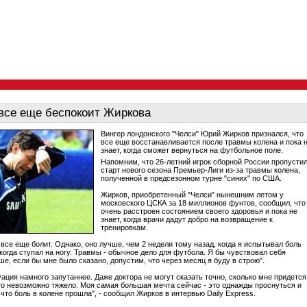
все еще беспокоит Жиркова
Вингер лондонского "Челси" Юрий Жирков признался, что
все еще восстанавливается после травмы колена и пока 
знает, когда сможет вернуться на футбольное поле.
Напомним, что 26-летний игрок сборной России пропусти
старт нового сезона Премьер-Лиги из-за травмы колена,
полученной в предсезонном турне "синих" по США.
Жирков, приобретенный "Челси" нынешним летом у
московского ЦСКА за 18 миллионов фунтов, сообщил, что
очень расстроен состоянием своего здоровья и пока не
знает, когда врачи дадут добро на возвращение к
тренировкам.
 все еще болит. Однако, оно лучше, чем 2 недели тому назад, когда я испытывал боль
когда ступал на ногу. Травмы - обычное дело для футбола. Я бы чувствовал себя
ше, если бы мне было сказано, допустим, что через месяц я буду в строю".
уация намного запутаннее. Даже доктора не могут сказать точно, сколько мне придется
то невозможно тяжело. Моя самая большая мечта сейчас - это однажды проснуться и
что боль в колене прошла", - сообщил Жирков в интервью Daily Express.