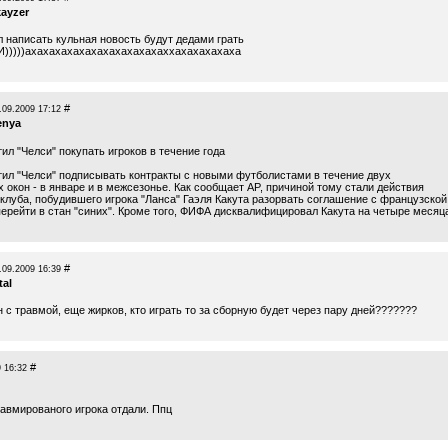
kayzer
л написать кульная новость будут дедами грать
)))))ахахахахахахахахахахахаххахахахахаха
#
.09.2009 17:12
enya
л "Челси" покупать игроков в течение года
ил "Челси" подписывать контракты с новыми футболистами в течение двух
 окон - в январе и в межсезонье. Как сообщает AP, причиной тому стали действия
 клуба, побудившего игрока "Ланса" Гаэля Какута разорвать соглашение с французской
перейти в стан "синих". Кроме того, ФИФА дисквалифицировал Какута на четыре месяц
#
.09.2009 16:39
tal
 с травмой, еще жирков, кто играть то за сборную будет через пару дней???????
#
 16:32
равмированого игрока отдали. Ппц