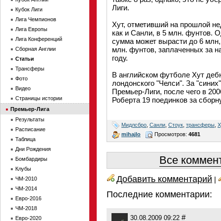
Лиги.
Кубок Лиги
Лига Чемпионов
Хут, отметивший на прошлой не
Лига Европы
как и Санли, в 5 млн. фунтов. 
Лига Конференций
сумма может вырасти до 6 млн,
млн. фунтов, заплаченных за 
Сборная Англии
году.
Статьи
Трансферы
В английском футболе Хут дебю
Фото
лондонского "Челси". За "синих
Видео
Премьер-Лиги, после чего в 20
Страницы истории
Роберта 19 поединков за сборн
Премьер-Лига
Результаты
Мидлсбро
,
Санли
,
Стоук
,
трансферы
,
Х
Расписание
mihajlo
Просмотров:
4681
Таблица
Дни Рождения
Все коммент
Бомбардиры
Клубы
Добавить комментарий
|
ЧМ-2010
ЧМ-2014
Последние комментарии:
Евро-2016
ЧМ-2018
#
30.08.2009 09:22
Евро-2020