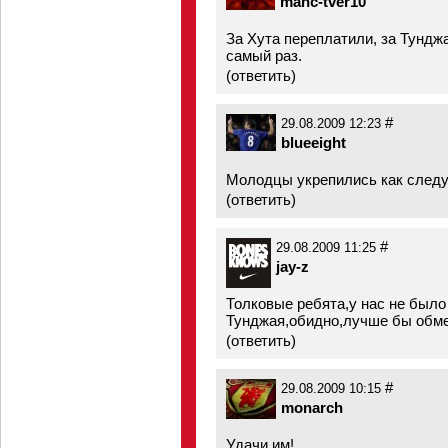
manc-tver10
За Хута переплатили, за Тундж
самый раз.
(
ответить
)
#
29.08.2009 12:23
blueeight
Молодцы укрепились как следуе
(
ответить
)
#
29.08.2009 11:25
jay-z
Толковые ребята,у нас не было
Тунджая,обидно,лучше бы обмен
(
ответить
)
#
29.08.2009 10:15
monarch
Удачи им!