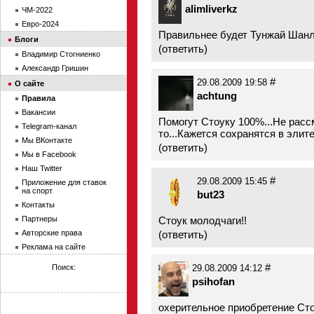
alimliverkz
ЧМ-2022
Евро-2024
Правильнее будет Тунжай Шанли 
Блоги
(
ответить
)
Владимир Стогниенко
Александр Гришин
#
29.08.2009 19:58
О сайте
achtung
Правила
Вакансии
Помогут Стоуку 100%...Не расс
Telegram-канал
то...Кажется сохранятся в элите
Мы ВКонтакте
(
ответить
)
Мы в Facebook
Наш Twitter
#
29.08.2009 15:45
Приложение для ставок
на спорт
but23
Контакты
Партнеры
Стоук молодчаги!!
Авторские права
(
ответить
)
Реклама на сайте
#
Поиск:
29.08.2009 14:12
psihofan
охерительное приобретение Сто