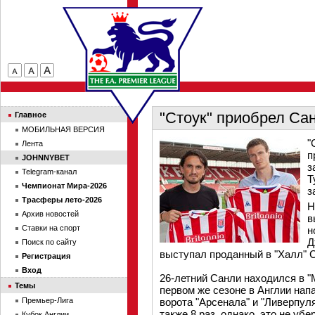
"Стоук" приобрел Са
Главное
МОБИЛЬНАЯ ВЕРСИЯ
"
Лента
п
JOHNNYBET
з
Telegram-канал
Т
Чемпионат Мира-2026
з
Трасферы лето-2026
Н
Архив новостей
в
Ставки на спорт
н
Д
Поиск по сайту
выступал проданный в "Халл" 
Регистрация
Вход
26-летний Санли находился в "
Темы
первом же сезоне в Англии нап
Премьер-Лига
ворота "Арсенала" и "Ливерпул
также 8 раз, однако, это не уб
Кубок Англии