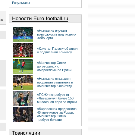
Результаты
Новости Euro-football.ru
00
«Ньюкасл» изучает
возможность подписания
Хёйбьерга
«Кристал Пэлас» объявил
о подписании Томиясу
«Манчестер Сити»
договорился с
«Марселем» по Рульи
«Ньюкасл» отказался
продавать защитника в
«Манчестер Юнайтед»
«ПСЖ» потребует от
«Ливерпуля» более 150
миллионов евро за игрока
«Барселона» предложила
45 миллионов за Родри,
«Манчестер Сити»
требует больше
Трансляции