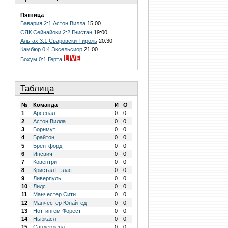
Пятница
Бавария 2:1 Астон Вилла
15:00
СЯК Сейнайоки 2:2 Гнистан
19:00
Альтах 3:1 Сваровски Тироль
20:30
Камбюр 0:4 Эксельсиор
21:00
Бохум 0:1 Герта
Таблица
№
Команда
И
О
1
Арсенал
0
0
2
Астон Вилла
0
0
3
Борнмут
0
0
4
Брайтон
0
0
5
Брентфорд
0
0
6
Ипсвич
0
0
7
Ковентри
0
0
8
Кристал Пэлас
0
0
9
Ливерпуль
0
0
10
Лидс
0
0
11
Манчестер Сити
0
0
12
Манчестер Юнайтед
0
0
13
Ноттингем Форест
0
0
14
Ньюкасл
0
0
15
Сандерленд
0
0