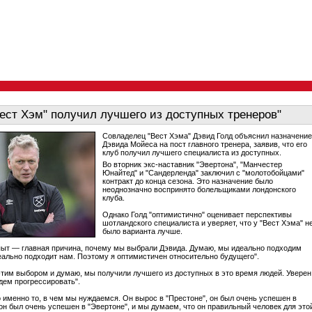
Вест Хэм" получил лучшего из доступных тренеров"
Совладелец "Вест Хэма" Дэвид Голд объяснил назначение
Дэвида Мойеса на пост главного тренера, заявив, что его
клуб получил лучшего специалиста из доступных.
Во вторник экс-наставник "Эвертона", "Манчестер
Юнайтед" и "Сандерленда" заключил с "молотобойцами"
контракт до конца сезона. Это назначение было
неоднозначно воспринято болельщиками лондонского
клуба.
Однако Голд "оптимистично" оценивает перспективы
шотландского специалиста и уверяет, что у "Вест Хэма" н
было варианта лучше.
пыт — главная причина, почему мы выбрали Дэвида. Думаю, мы идеально подходим
деально подходит нам. Поэтому я оптимистичен относительно будущего".
этим выбором и думаю, мы получили лучшего из доступных в это время людей. Уверен
дем прогрессировать".
 именно то, в чем мы нуждаемся. Он вырос в "Престоне", он был очень успешен в
 он был очень успешен в "Эвертоне", и мы думаем, что он правильный человек для это