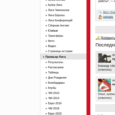
работы", — 
Кубок Лиги
Лига Чемпионов
Вест Хэ
Лига Европы
mihajlo
Лига Конференций
Сборная Англии
Статьи
Трансферы
Добавить
Фото
Последн
Видео
Страницы истории
08
Премьер-Лига
v
Результаты
Команду сби
Расписание
(
ответить
)
Таблица
Дни Рождения
08
Бомбардиры
r
Клубы
ЧМ-2010
Опыт, хуепы
(
ответить
)
ЧМ-2014
Евро-2016
ЧМ-2018
Евро-2020