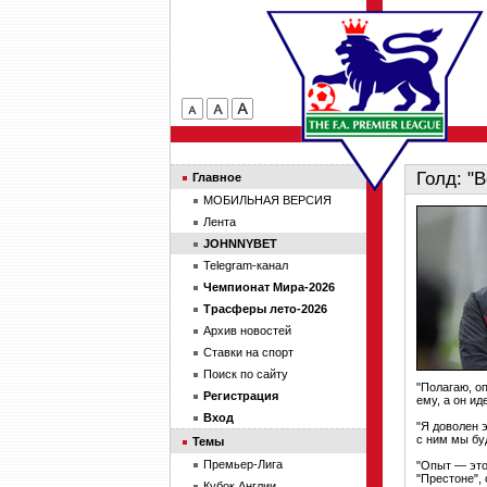
Голд: "
Главное
МОБИЛЬНАЯ ВЕРСИЯ
Лента
JOHNNYBET
Telegram-канал
Чемпионат Мира-2026
Трасферы лето-2026
Архив новостей
Ставки на спорт
Поиск по сайту
"Полагаю, о
Регистрация
ему, а он и
Вход
"Я доволен 
с ним мы бу
Темы
Премьер-Лига
"Опыт — это
"Престоне",
Кубок Англии