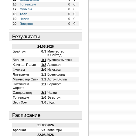
16
Тоттенхэм
0
0
17
Фулхэм
0
0
18
Халл
0
0
19
Челси
0
0
20
Эвертон
0
0
Результаты
24.05.2026
Брайтон
0:3
Манчестер
Юнайтед
Бернли
1:1
Вулверхэмптон
Кристал Пэлас
1:2
Арсенал
Фулхэм
2:0
Ньюкасл
Ливерпуль
1:1
Брентфорд
Манчестер Сити
1:2
Астон Вилла
Ноттингем
1:1
Борнмут
Форест
Сандерленд
2:1
Челси
Тоттенхэм
1:0
Эвертон
Вест Хэм
3:0
Лидс
Расписание
21.08.2026
Арсенал
vs.
Ковентри
22.08.2026