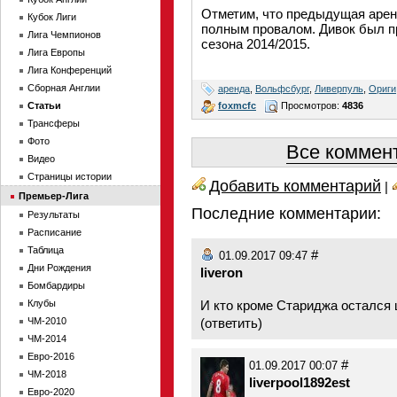
Отметим, что предыдущая аренд
Кубок Лиги
полным провалом. Дивок был пр
Лига Чемпионов
сезона 2014/2015.
Лига Европы
Лига Конференций
Сборная Англии
аренда
,
Вольфсбург
,
Ливерпуль
,
Ориги
foxmcfc
Просмотров:
4836
Статьи
Трансферы
Фото
Все коммент
Видео
Страницы истории
Добавить комментарий
|
Премьер-Лига
Последние комментарии:
Результаты
Расписание
Таблица
#
01.09.2017 09:47
Дни Рождения
liveron
Бомбардиры
Клубы
И кто кроме Стариджа остался 
ЧМ-2010
(
ответить
)
ЧМ-2014
Евро-2016
#
01.09.2017 00:07
ЧМ-2018
liverpool1892est
Евро-2020