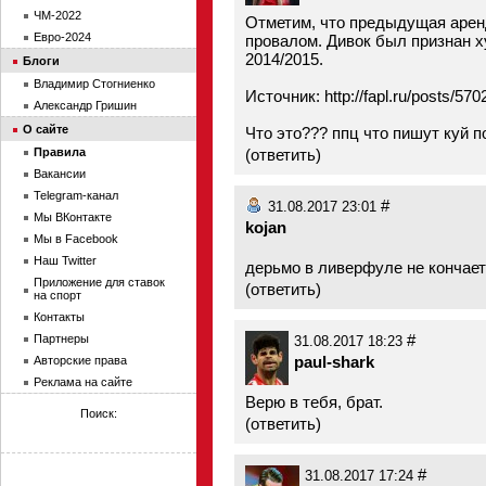
ЧМ-2022
Отметим, что предыдущая аренд
Евро-2024
провалом. Дивок был признан х
2014/2015.
Блоги
Владимир Стогниенко
Источник: http://fapl.ru/posts/570
Александр Гришин
О сайте
Что это??? ппц что пишут куй 
Правила
(
ответить
)
Вакансии
Telegram-канал
#
31.08.2017 23:01
Мы ВКонтакте
kojan
Мы в Facebook
Наш Twitter
дерьмо в ливерфуле не кончаетс
Приложение для ставок
(
ответить
)
на спорт
Контакты
#
Партнеры
31.08.2017 18:23
paul-shark
Авторские права
Реклама на сайте
Верю в тебя, брат.
Поиск:
(
ответить
)
#
31.08.2017 17:24