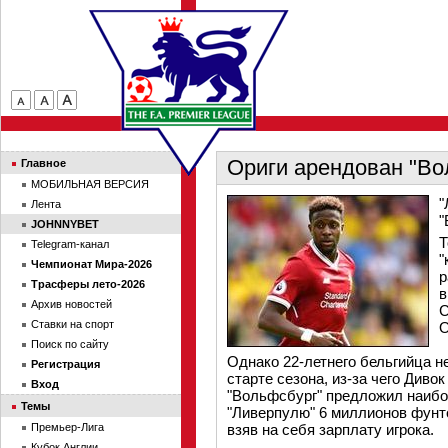
Ориги арендован "В
Главное
МОБИЛЬНАЯ ВЕРСИЯ
"
Лента
"
JOHNNYBET
Т
Telegram-канал
"
Чемпионат Мира-2026
р
Трасферы лето-2026
в
Архив новостей
С
Ставки на спорт
О
Поиск по сайту
Однако 22-летнего бельгийца не
Регистрация
старте сезона, из-за чего Дивок
Вход
"Вольфсбург" предложил наибо
Темы
"Ливерпулю" 6 миллионов фунт
Премьер-Лига
взяв на себя зарплату игрока.
Кубок Англии