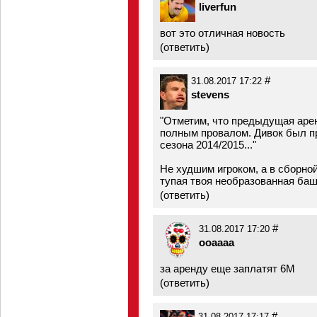
liverfun
вот это отличная новость
(
ответить
)
#
31.08.2017 17:22
stevens
"Отметим, что предыдущая арен
полным провалом. Дивок был пр
сезона 2014/2015..."
Не худшим игроком, а в сборно
тупая твоя необразованная баш
(
ответить
)
#
31.08.2017 17:20
ooaaaa
за аренду еще заплатят 6M
(
ответить
)
#