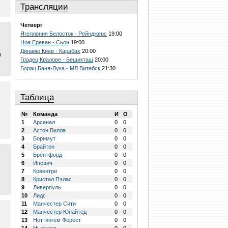
Трансляции
Четверг
Ягеллония Белосток - Рейнджерс
19:00
Ноа Ереван - Сьон
19:00
Динамо Киев - Карабах
20:00
и
Градец Кралове - Бешикташ
20:00
Борац Баня-Лука - МЛ Витебск
21:30
Таблица
№
Команда
И
О
1
Арсенал
0
0
2
Астон Вилла
0
0
3
Борнмут
0
0
4
Брайтон
0
0
5
Брентфорд
0
0
6
Ипсвич
0
0
7
Ковентри
0
0
8
Кристал Пэлас
0
0
9
Ливерпуль
0
0
10
Лидс
0
0
11
Манчестер Сити
0
0
12
Манчестер Юнайтед
0
0
13
Ноттингем Форест
0
0