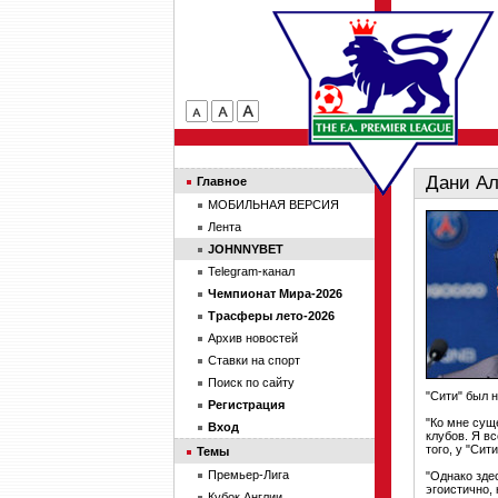
Дани Ал
Главное
МОБИЛЬНАЯ ВЕРСИЯ
Лента
JOHNNYBET
Telegram-канал
Чемпионат Мира-2026
Трасферы лето-2026
Архив новостей
Ставки на спорт
Поиск по сайту
"Сити" был 
Регистрация
"Ко мне сущ
Вход
клубов. Я в
того, у "Сит
Темы
Премьер-Лига
"Однако зде
эгоистично, 
Кубок Англии