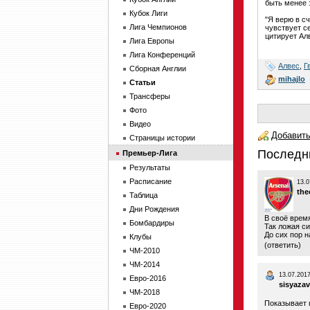
быть менее 
Кубок Лиги
"Я верю в с
Лига Чемпионов
чувствует с
цитирует Алв
Лига Европы
Лига Конференций
Алвес
,
Г
Сборная Англии
mihajlo
Статьи
Трансферы
Фото
Видео
Добавить
Страницы истории
Последн
Премьер-Лига
Результаты
Расписание
13.0
the
Таблица
Дни Рождения
В своё время
Бомбардиры
Так ложая с
До сих пор н
Клубы
(
ответить
)
ЧМ-2010
ЧМ-2014
13.07.2017
Евро-2016
sisyazav
ЧМ-2018
Показывает 
Евро-2020