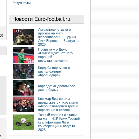
Результаты
Новости Euro-football.ru
Актуальная ставка и
прогноз на матч
00
Ференцварош — Гурник
Лиги Европы — 5 августа
2026
Помазун – о Даку:
«Будем ждать от него
хорошей
результативности»
Кордоба вернулся в
расположение
«Краснодара»
Карседо: «Сделали всё
для победы»
Кошмар Благоевича
продолжается: из-за кого
«Акрон» потерпел третье
поражение в сезоне
Точный прогноз и ставка
на матч ЧФР Клуж Тромсё
квалификации Лиги
конференций 6 августа
2026
е