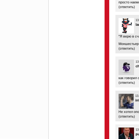
просто наем
(
ответить
)
13
l
"Я верю в с
Моншестьер 
(
ответить
)
13
c
как говорил 
(
ответить
)
13
i
Не хотел оп
(
ответить
)
13
p