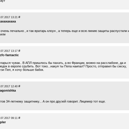
паут
#
.07.2017 13:21
xaxaxaxaxa
 очень печально , и так вратарь клоун , а теперь еще и всю линию защиты распустили 
пили
#
.07.2017 13:17
fc-fantactic
 парься чувак.. В АПЛ пришлось бы пахать, а во Франции, можно на расслабоне, да и
едок в европе срубить. Вот токо...накуя ты Пепа наипал? Просто, отправил бы смску,
узи Пеп, я хочу больше бабок.
#
.07.2017 12:40
ragonishka
тов 34-летнему защитнику... А он про друзей говорит. Лицемер тот еще.
#
.07.2017 09:11
pler