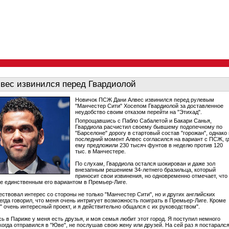
вес извинился перед Гвардиолой
Новичок ПСЖ Дани Алвес извинился перед рулевым
"Манчестер Сити" Хосепом Гвардиолой за доставленное
неудобство своим отказом перейти на "Этихад".
Попрощавшись с Пабло Сабалетой и Бакари Санья,
Гвардиола расчистил своему бывшему подопечному по
"Барселоне" дорогу в стартовый состав "горожан", однако 
последний момент Алвес согласился на вариант с ПСЖ, г
ему предложили 230 тысяч фунтов в неделю против 120
тыс. в Манчестере.
По слухам, Гвардиола остался шокирован и даже зол
внезапным решением 34-летнего бразильца, который
приносит свои извинения, но одновременно отмечает, что
не единственным его вариантом в Премьер-Лиге.
ествовал интерес со стороны не только "Манчестер Сити", но и других английских
сегда говорил, что меня очень интригует возможность поиграть в Премьер-Лиге. Кроме
и" очень интересный проект, и я действительно общался с их руководством".
сь в Париже у меня есть друзья, и моя семья любит этот город. Я поступил немного
когда отправился в "Юве", не послушав свою жену или друзей. На сей раз я постаралс