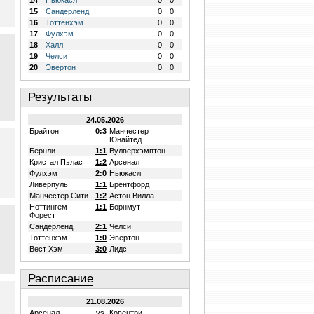
14
Ньюкасл
0
0
15
Сандерленд
0
0
16
Тоттенхэм
0
0
17
Фулхэм
0
0
18
Халл
0
0
19
Челси
0
0
20
Эвертон
0
0
Результаты
24.05.2026
Брайтон
0:3
Манчестер
Юнайтед
Бернли
1:1
Вулверхэмптон
Кристал Пэлас
1:2
Арсенал
Фулхэм
2:0
Ньюкасл
Ливерпуль
1:1
Брентфорд
Манчестер Сити
1:2
Астон Вилла
Ноттингем
1:1
Борнмут
Форест
Сандерленд
2:1
Челси
Тоттенхэм
1:0
Эвертон
Вест Хэм
3:0
Лидс
Расписание
21.08.2026
Арсенал
vs.
Ковентри