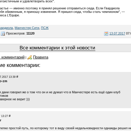
эгоистичным и удовлетворить всех".
частье — именно поэтому я принял решение отправиться сюда. Если Гвардиола
ебя обиженным, я приношу извинения. Я пришел сюда, чтобы стать чемпионом", —
еса L'Equipe.
вардиола
,
Манчестер Сити
,
ПСЖ
Просмотров:
11120
13.07.2017
07:
Все комментарии к этой новости
 комментарий
Правила
|
ие комментарии:
#
7.2017 13:39
o-zm
 дани говорил же о том что он и не думал что в Манчестере есть ещё один клуб
итиков
аверное не верит )))
#
 13:27
r
пепке простой путь, по которому тот в виду своей недальновидности однажды решил н