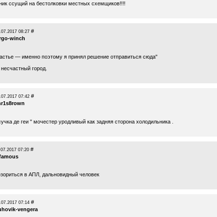
ник ссущий на бестолковки местных схемщиков!!!!
#
.07.2017 08:27
argo-winch
частье — именно поэтому я принял решение отправиться сюда"
несчастный город.
#
.07.2017 07:42
hr1s8rown
сучка де геи " мочестер уродливый как задняя сторона холодильника .
#
.07.2017 07:20
nfamous
озориться в АПЛ, дальновидный человек
#
.07.2017 07:14
uhovik-vengera