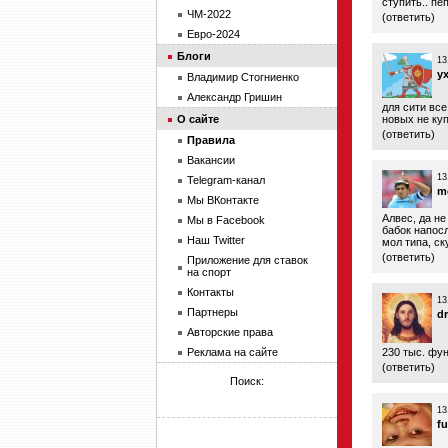
ступить.. пе
ЧМ-2022
(
ответить
)
Евро-2024
Блоги
13
y
Владимир Стогниенко
Александр Гришин
для сити все
О сайте
новых не ку
(
ответить
)
Правила
Вакансии
13
Telegram-канал
mc
Мы ВКонтакте
Алвес, да не
Мы в Facebook
бабок напосл
Наш Twitter
мол типа, ск
(
ответить
)
Приложение для ставок
на спорт
Контакты
13
Партнеры
d
Авторские права
Реклама на сайте
230 тыс. фун
(
ответить
)
Поиск:
13
fu