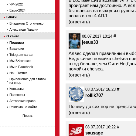
В составе Сити возьмет АПЛ с о
ЧМ-2022
проиграет нам достоинно. А ес
бы шансов на выход из группы 
Евро-2024
попав в топ-4 АПЛ.
Блоги
(
ответить
)
Владимир Стогниенко
Александр Гришин
#
08.07.2017 18:24
О сайте
jesus33
Правила
Вакансии
Алвес сделал правильный выбо
Telegram-канал
Ведь синяя помойка chelsea пр
Мы ВКонтакте
в год больше, чем Сити.Но Дан
Мы в Facebook
помойки chelsea.
Наш Twitter
(
ответить
)
Приложение для ставок
на спорт
#
Контакты
08.07.2017 16:23
rollik707
Партнеры
Авторские права
Почему до сих пор не предста
Реклама на сайте
(
ответить
)
Поиск:
#
08.07.2017 16:22
sausage