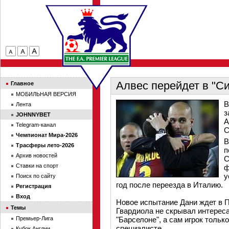
Алвес перейдет в "С
Главное
МОБИЛЬНАЯ ВЕРСИЯ
В
Лента
з
JOHNNYBET
А
Telegram-канал
С
Чемпионат Мира-2026
В
Трасферы лето-2026
п
Архив новостей
С
Ставки на спорт
ф
у
Поиск по сайту
год после переезда в Италию.
Регистрация
Вход
Новое испытание Дани ждет в П
Темы
Гвардиола не скрывал интерес
Премьер-Лига
"Барселоне", а сам игрок тольк
специалисте.
Кубок Англии