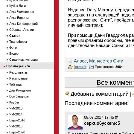
Кубок Лиги
Издание Daily Mirror утвержда
Лига Чемпионов
завершен на следующей неделе
Лига Европы
расположение "Сити", пройдет
Лига Конференций
личный контракт.
Сборная Англии
При помощи Дани Гвардиола ра
Статьи
правым флангом обороны, где 
Трансферы
действовали Бакари Санья и П
Фото
Видео
Страницы истории
Алвес
,
Манчестер Сити
Премьер-Лига
foxmcfc
Просмотров:
3984
Результаты
Расписание
Все коммент
Таблица
Дни Рождения
Добавить комментарий
|
Бомбардиры
Последние комментарии:
Клубы
ЧМ-2010
ЧМ-2014
#
09.07.2017 17:45
Евро-2016
cepxuo6yckemc5
ЧМ-2018
Евро-2020