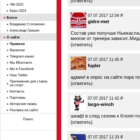
(
ответить
)
ЧМ-2022
Евро-2024
#
07.07.2017 12:04
Блоги
gidro-met
Владимир Стогниенко
Александр Гришин
Состав уже получше Ньюкасла. 
О сайте
многое от тренера зависит..Ми
Правила
(
ответить
)
Вакансии
Telegram-канал
#
07.07.2017 11:45
Мы ВКонтакте
fupler
Мы в Facebook
Наш Twitter
админ! в опрос на сайте пора т
Приложение для ставок
(
ответить
)
на спорт
Контакты
#
Партнеры
07.07.2017 11:42
largo-winch
Авторские права
Реклама на сайте
шкаф! в след сезоне к Клопп-т
Поиск:
(
ответить
)
#
07.07.2017 11:33