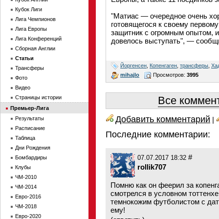
Кубок Лиги
"Матиас — очередное очень хо
Лига Чемпионов
готовящегося к своему первом
Лига Европы
защитник с огромным опытом, и
Лига Конференций
довелось выступать", — сообщ
Сборная Англии
Статьи
Йоргенсен
,
Копенгаген
,
трансферы
,
Ха
Трансферы
mihajlo
Просмотров:
3995
Фото
Видео
Страницы истории
Все коммент
Премьер-Лига
Добавить комментарий
Результаты
|
Расписание
Последние комментарии:
Таблица
Дни Рождения
#
Бомбардиры
07.07.2017 18:32
rollik707
Клубы
ЧМ-2010
Помню как он феерил за копенг
ЧМ-2014
смотрелся в условном тоттенх
Евро-2016
темнокожим футболистом с дат
ЧМ-2018
ему!
Евро-2020