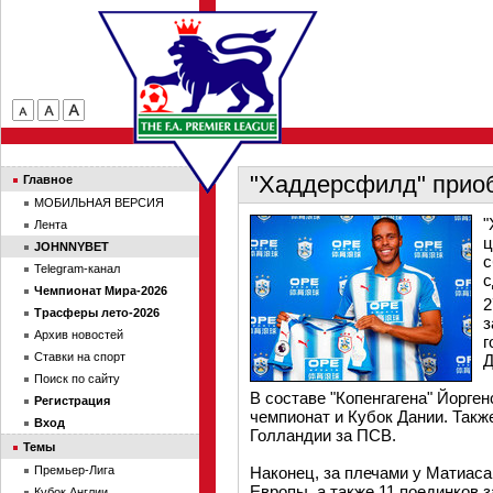
"Хаддерсфилд" прио
Главное
МОБИЛЬНАЯ ВЕРСИЯ
"
Лента
ц
JOHNNYBET
с
Telegram-канал
с
Чемпионат Мира-2026
2
Трасферы лето-2026
з
Архив новостей
г
Ставки на спорт
Д
Поиск по сайту
В составе "Копенгагена" Йорген
Регистрация
чемпионат и Кубок Дании. Такж
Вход
Голландии за ПСВ.
Темы
Премьер-Лига
Наконец, за плечами у Матиаса
Европы, а также 11 поединков 
Кубок Англии