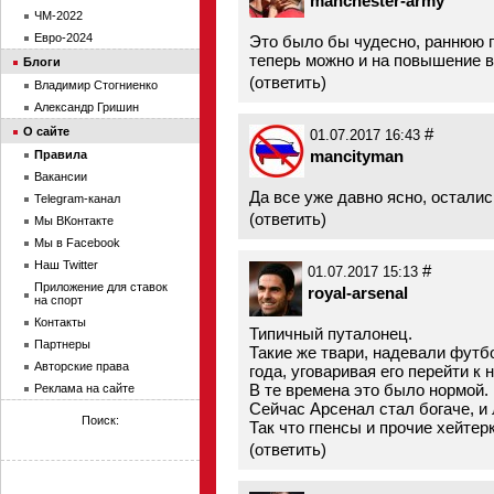
manchester-army
ЧМ-2022
Евро-2024
Это было бы чудесно, раннюю 
теперь можно и на повышение 
Блоги
(
ответить
)
Владимир Стогниенко
Александр Гришин
О сайте
#
01.07.2017 16:43
mancityman
Правила
Вакансии
Да все уже давно ясно, остали
Telegram-канал
(
ответить
)
Мы ВКонтакте
Мы в Facebook
Наш Twitter
#
01.07.2017 15:13
Приложение для ставок
royal-arsenal
на спорт
Контакты
Типичный путалонец.
Партнеры
Такие же твари, надевали футб
Авторские права
года, уговаривая его перейти к 
В те времена это было нормой.
Реклама на сайте
Сейчас Арсенал стал богаче, и 
Поиск:
Так что гпенсы и прочие хейтер
(
ответить
)