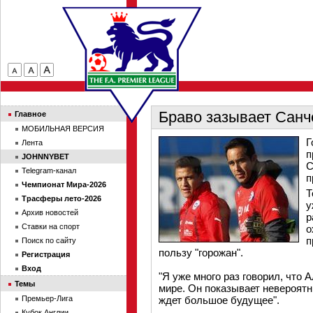
Браво зазывает Санч
Главное
МОБИЛЬНАЯ ВЕРСИЯ
Г
Лента
п
JOHNNYBET
С
Telegram-канал
п
Чемпионат Мира-2026
Т
Трасферы лето-2026
у
Архив новостей
р
Ставки на спорт
о
п
Поиск по сайту
пользу "горожан".
Регистрация
Вход
"Я уже много раз говорил, что 
Темы
мире. Он показывает невероятн
Премьер-Лига
ждет большое будущее".
Кубок Англии