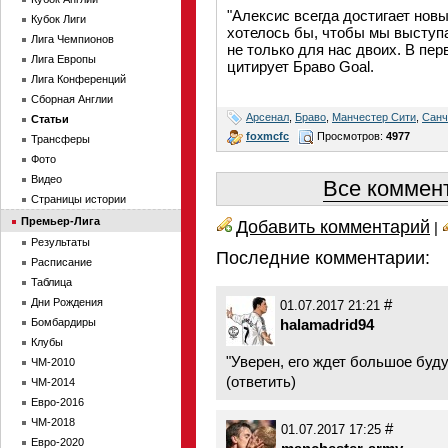
"Алексис всегда достигает новы
Кубок Лиги
хотелось бы, чтобы мы выступа
Лига Чемпионов
не только для нас двоих. В пе
Лига Европы
цитирует Браво Goal.
Лига Конференций
Сборная Англии
Арсенал
,
Браво
,
Манчестер Сити
,
Санч
Статьи
foxmcfc
Просмотров:
4977
Трансферы
Фото
Видео
Все коммент
Страницы истории
Премьер-Лига
Добавить комментарий
|
Результаты
Последние комментарии:
Расписание
Таблица
Дни Рождения
#
01.07.2017 21:21
Бомбардиры
halamadrid94
Клубы
"Уверен, его ждет большое буду
ЧМ-2010
(
ответить
)
ЧМ-2014
Евро-2016
ЧМ-2018
#
01.07.2017 17:25
Евро-2020