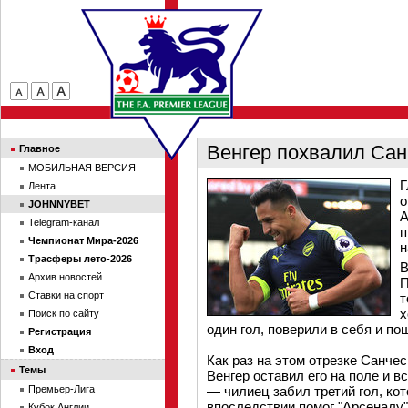
Венгер похвалил Сан
Главное
МОБИЛЬНАЯ ВЕРСИЯ
Г
Лента
о
JOHNNYBET
А
Telegram-канал
п
Чемпионат Мира-2026
н
Трасферы лето-2026
В
Архив новостей
П
Ставки на спорт
т
х
Поиск по сайту
один гол, поверили в себя и п
Регистрация
Вход
Как раз на этом отрезке Санче
Темы
Венгер оставил его на поле и 
Премьер-Лига
— чилиец забил третий гол, ко
впоследствии помог "Арсеналу"
Кубок Англии