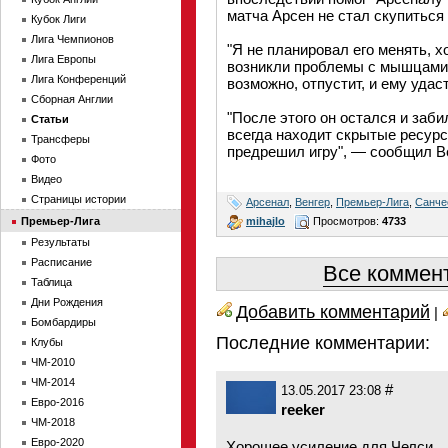
матча Арсен не стал скупиться
Кубок Лиги
Лига Чемпионов
"Я не планировал его менять, х
Лига Европы
возникли проблемы с мышцами 
Лига Конференций
возможно, отпустит, и ему удас
Сборная Англии
"После этого он остался и заби
Статьи
всегда находит скрытые ресурс
Трансферы
предрешил игру", — сообщил Ве
Фото
Видео
Страницы истории
Арсенал
,
Венгер
,
Премьер-Лига
,
Санче
mihajlo
Просмотров:
4733
Премьер-Лига
Результаты
Расписание
Все коммент
Таблица
Дни Рождения
Добавить комментарий
|
Бомбардиры
Последние комментарии:
Клубы
ЧМ-2010
ЧМ-2014
#
13.05.2017 23:08
Евро-2016
reeker
ЧМ-2018
Евро-2020
Хорошее усиление для Челси.