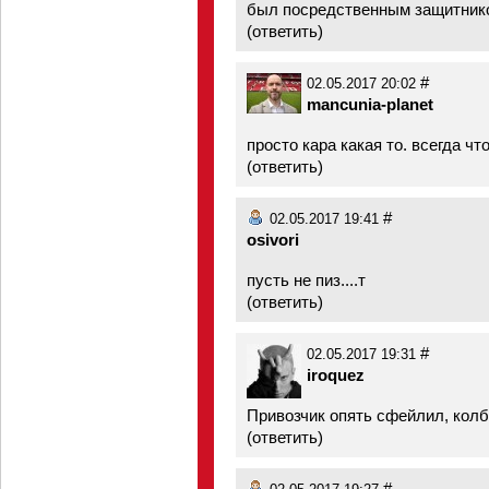
был посредственным защитником
(
ответить
)
#
02.05.2017 20:02
mancunia-planet
просто кара какая то. всегда чт
(
ответить
)
#
02.05.2017 19:41
osivori
пусть не пиз....т
(
ответить
)
#
02.05.2017 19:31
iroquez
Привозчик опять сфейлил, колб
(
ответить
)
#