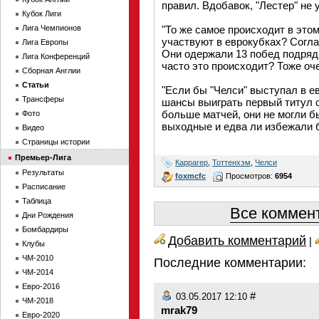
правил. Вдобавок, "Лестер" не 
Кубок Лиги
Лига Чемпионов
"То же самое происходит в этом
участвуют в еврокубках? Согла
Лига Европы
Они одержали 13 побед подряд,
Лига Конференций
часто это происходит? Тоже оче
Сборная Англии
Статьи
"Если бы "Челси" выступал в е
Трансферы
шансы выиграть первый титул с
больше матчей, они не могли б
Фото
выходные и едва ли избежали б
Видео
Страницы истории
Премьер-Лига
Каррагер
,
Тоттенхэм
,
Челси
Результаты
foxmcfc
Просмотров:
6954
Расписание
Таблица
Все коммент
Дни Рождения
Бомбардиры
Добавить комментарий
|
Клубы
ЧМ-2010
Последние комментарии:
ЧМ-2014
Евро-2016
#
03.05.2017 12:10
ЧМ-2018
mrak79
Евро-2020