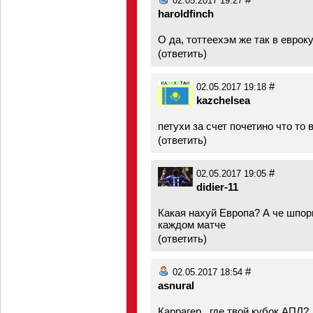
02.05.2017 19:27
haroldfinch
О да, тоттеехэм же так в еврок
(
ответить
)
#
02.05.2017 19:18
kazchelsea
петухи за счет почетино что то
(
ответить
)
#
02.05.2017 19:05
didier-11
Какая нахуй Европа? А че шпор
каждом матче
(
ответить
)
#
02.05.2017 18:54
asnural
Каррагер...где твой кубок АПЛ?