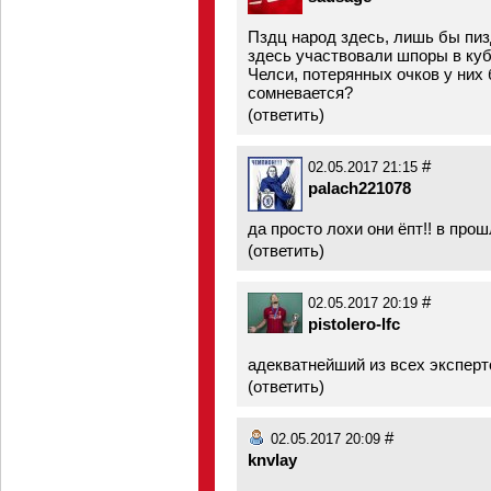
Пздц народ здесь, лишь бы пиз
здесь участвовали шпоры в кубк
Челси, потерянных очков у них
сомневается?
(
ответить
)
#
02.05.2017 21:15
palach221078
да просто лохи они ёпт!! в прош
(
ответить
)
#
02.05.2017 20:19
pistolero-lfc
адекватнейший из всех эксперто
(
ответить
)
#
02.05.2017 20:09
knvlay