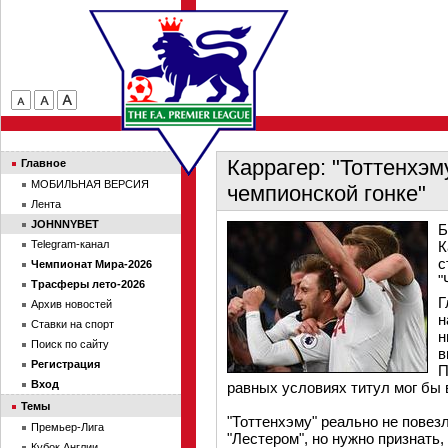
Каррагер: "Тоттенхэм
Главное
МОБИЛЬНАЯ ВЕРСИЯ
чемпионской гонке"
Лента
JOHNNYBET
Б
Telegram-канал
К
с
Чемпионат Мира-2026
"
Трасферы лето-2026
Г
Архив новостей
н
Ставки на спорт
н
Поиск по сайту
в
Регистрация
П
Вход
равных условиях титул мог бы 
Темы
"Тоттенхэму" реально не повез
Премьер-Лига
"Лестером", но нужно признать,
Кубок Англии