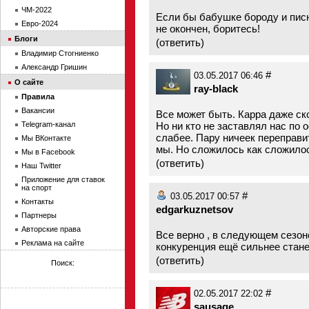
ЧМ-2022
Если бы бабушке бороду и пис
Евро-2024
не окончен, боритесь!
Блоги
(
ответить
)
Владимир Стогниенко
Александр Гришин
#
03.05.2017 06:46
О сайте
ray-black
Правила
Вакансии
Все может быть. Карра даже ско
Telegram-канал
Но ни кто не заставлял нас по 
слабее. Пару ничеек переправи
Мы ВКонтакте
мы. Но сложилось как сложило
Мы в Facebook
(
ответить
)
Наш Twitter
Приложение для ставок
на спорт
#
03.05.2017 00:57
Контакты
edgarkuznetsov
Партнеры
Авторские права
Все верно , в следующем сезоне
Реклама на сайте
конкуренция ещё сильнее стане
(
ответить
)
Поиск:
#
02.05.2017 22:02
sausage