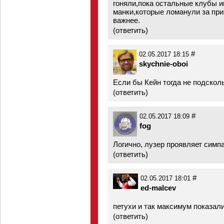
гоняли,пока остальные клубы и
манки,которые ломанули за при
важнее.
(
ответить
)
#
02.05.2017 18:15
skychnie-oboi
Если бы Кейн тогда не подскол
(
ответить
)
#
02.05.2017 18:09
fog
Логично, лузер проявляет симп
(
ответить
)
#
02.05.2017 18:01
ed-malcev
петухи и так максимум показал
(
ответить
)