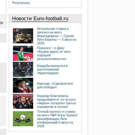
Результаты
Новости Euro-football.ru
00
Актуальная ставка и
прогноз на матч
Ференцварош — Гурник
Лиги Европы — 5 августа
2026
Помазун – о Даку:
«Будем ждать от него
хорошей
результативности»
Кордоба вернулся в
расположение
«Краснодара»
Карседо: «Сделали всё
для победы»
Кошмар Благоевича
продолжается: из-за кого
«Акрон» потерпел третье
поражение в сезоне
Точный прогноз и ставка
на матч ЧФР Клуж Тромсё
квалификации Лиги
конференций 6 августа
2026