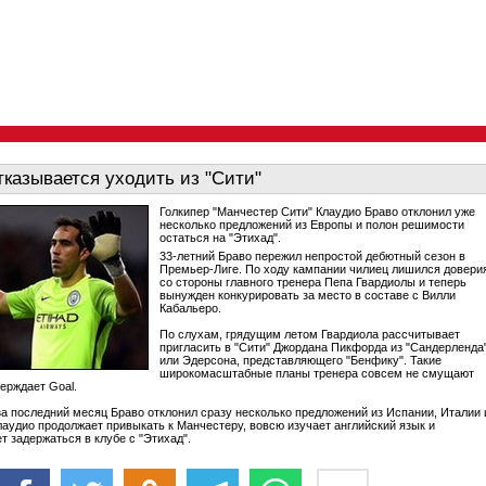
тказывается уходить из "Сити"
Голкипер "Манчестер Сити" Клаудио Браво отклонил уже
несколько предложений из Европы и полон решимости
остаться на "Этихад".
33-летний Браво пережил непростой дебютный сезон в
Премьер-Лиге. По ходу кампании чилиец лишился довери
со стороны главного тренера Пепа Гвардиолы и теперь
вынужден конкурировать за место в составе с Вилли
Кабальеро.
По слухам, грядущим летом Гвардиола рассчитывает
пригласить в "Сити" Джордана Пикфорда из "Сандерленда
или Эдерсона, представляющего "Бенфику". Такие
широкомасштабные планы тренера совсем не смущают
верждает Goal.
 за последний месяц Браво отклонил сразу несколько предложений из Испании, Италии 
лаудио продолжает привыкать к Манчестеру, вовсю изучает английский язык и
т задержаться в клубе с "Этихад".