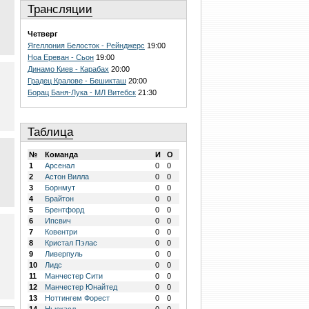
Трансляции
Четверг
Ягеллония Белосток - Рейнджерс
19:00
Ноа Ереван - Сьон
19:00
Динамо Киев - Карабах
20:00
Градец Кралове - Бешикташ
20:00
Борац Баня-Лука - МЛ Витебск
21:30
Таблица
№
Команда
И
О
1
Арсенал
0
0
2
Астон Вилла
0
0
3
Борнмут
0
0
4
Брайтон
0
0
5
Брентфорд
0
0
6
Ипсвич
0
0
7
Ковентри
0
0
8
Кристал Пэлас
0
0
9
Ливерпуль
0
0
10
Лидс
0
0
11
Манчестер Сити
0
0
12
Манчестер Юнайтед
0
0
13
Ноттингем Форест
0
0