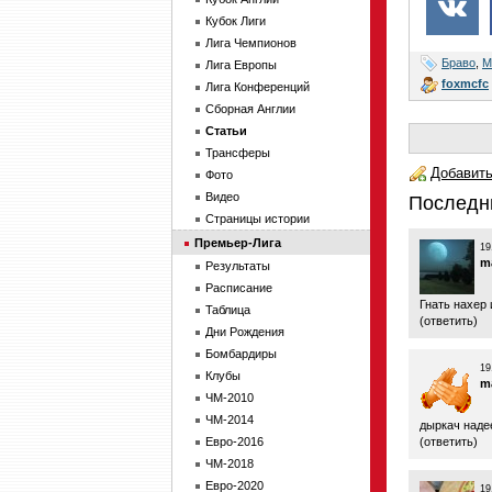
Кубок Лиги
Лига Чемпионов
Браво
,
М
Лига Европы
foxmcfc
Лига Конференций
Сборная Англии
Статьи
Трансферы
Добавить
Фото
Видео
Последн
Страницы истории
Премьер-Лига
19
m
Результаты
Расписание
Гнать нахер 
Таблица
(
ответить
)
Дни Рождения
Бомбардиры
19
Клубы
m
ЧМ-2010
ЧМ-2014
дыркач наде
Евро-2016
(
ответить
)
ЧМ-2018
Евро-2020
19