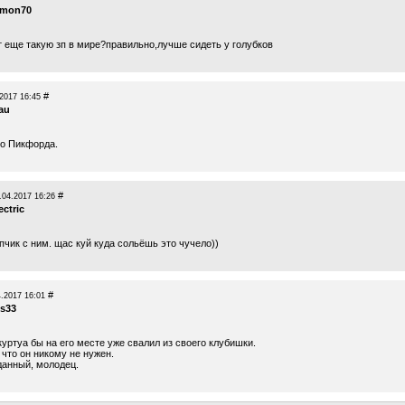
imon70
т еще такую зп в мире?правильно,лучше сидеть у голубков
#
2017 16:45
tau
го Пикфорда.
#
.04.2017 16:26
ectric
чик с ним. щас куй куда сольёшь это чучело))
#
4.2017 16:01
us33
уртуа бы на его месте уже свалил из своего клубишки.
 что он никому не нужен.
данный, молодец.