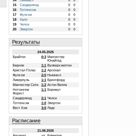
14
Ньюкасл
0
0
15
Сандерленд
0
0
16
Тоттенхэм
0
0
17
Фулхэм
0
0
18
Халл
0
0
19
Челси
0
0
20
Эвертон
0
0
Результаты
24.05.2026
Брайтон
0:3
Манчестер
Юнайтед
Бернли
1:1
Вулверхэмптон
Кристал Пэлас
1:2
Арсенал
Фулхэм
2:0
Ньюкасл
Ливерпуль
1:1
Брентфорд
Манчестер Сити
1:2
Астон Вилла
Ноттингем
1:1
Борнмут
Форест
Сандерленд
2:1
Челси
Тоттенхэм
1:0
Эвертон
Вест Хэм
3:0
Лидс
Расписание
21.08.2026
Арсенал
vs.
Ковентри