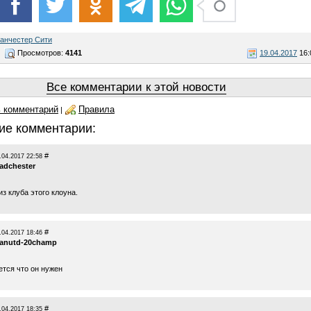
анчестер Сити
Просмотров:
4141
19.04.2017
16:
Все комментарии к этой новости
 комментарий
Правила
|
ие комментарии:
#
.04.2017 22:58
adchester
из клуба этого клоуна.
#
.04.2017 18:46
anutd-20champ
ется что он нужен
#
.04.2017 18:35