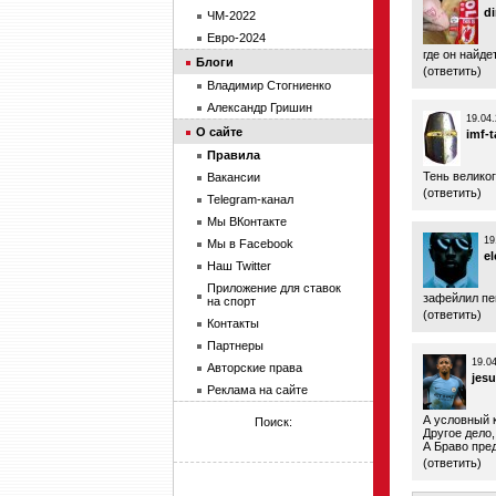
d
ЧМ-2022
Евро-2024
где он найде
Блоги
(
ответить
)
Владимир Стогниенко
Александр Гришин
19.04.
О сайте
imf-
Правила
Тень велико
Вакансии
(
ответить
)
Telegram-канал
Мы ВКонтакте
19
Мы в Facebook
el
Наш Twitter
Приложение для ставок
зафейлил пеп
на спорт
(
ответить
)
Контакты
Партнеры
19.0
Авторские права
jes
Реклама на сайте
А условный к
Поиск:
Другое дело,
А Браво пре
(
ответить
)