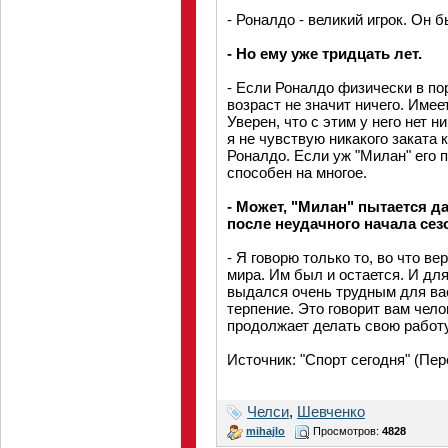
- Роналдо - великий игрок. Он 
- Но ему уже тридцать лет.
- Если Роналдо физически в по
возраст не значит ничего. Име
Уверен, что с этим у него нет 
я не чувствую никакого заката 
Роналдо. Если уж "Милан" его п
способен на многое.
- Может, "Милан" пытается 
после неудачного начала сез
- Я говорю только то, во что в
мира. Им был и остается. И дл
выдался очень трудным для вас
терпение. Это говорит вам чело
продолжает делать свою работу
Источник: "Спорт сегодня" (Пе
Челси
,
Шевченко
mihajlo
Просмотров:
4828