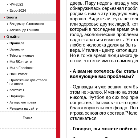
дверь. Пару недель назад у мое
ЧМ-2022
обнаружилась серьезная пробл
Евро-2024
рядом с ним в эту трудную минут
Блоги
хорошо. Видите ли, суть не тол
или здоровье других людей, ко
Владимир Стогниенко
который в последнее время оче
Александр Гришин
голод, экологические проблемы
О сайте
надо стараться изменить. Я ста
Правила
любого человека должны быть 
Вакансии
вера. Италия - центр католициз
Но в то же время люди много ди
Telegram-канал
о том, что значимо на самом де
Мы ВКонтакте
Мы в Facebook
- А вам не хотелось бы стать
Наш Twitter
волнующие вас проблемы?
Приложение для ставок
на спорт
- Однажды я уже решил, кем бы
Контакты
этом не жалею. Именно на этом
Партнеры
никогда. Футбол до сих пор при
обществе. Пытаюсь что-то дела
Авторские права
благотворительного фонда. Пы
Реклама на сайте
игрока основного состава "Челс
Поиск:
отвлекаться.
- Говорят, вы можете войти в