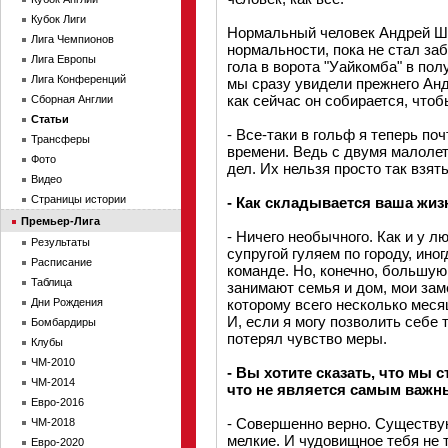
Кубок Лиги
Нормальный человек Андрей Ше
Лига Чемпионов
нормальности, пока не стал заб
Лига Европы
гола в ворота "Уайкомба" в по
Лига Конференций
мы сразу увидели прежнего Анд
как сейчас он собирается, чтоб
Сборная Англии
Статьи
- Все-таки в гольф я теперь по
Трансферы
времени. Ведь с двумя малолет
Фото
дел. Их нельзя просто так взят
Видео
Страницы истории
- Как складывается ваша жиз
Премьер-Лига
- Ничего необычного. Как и у л
Результаты
супругой гуляем по городу, ино
Расписание
команде. Но, конечно, большую
Таблица
занимают семья и дом, мои зам
Дни Рождения
которому всего несколько месяц
И, если я могу позволить себе 
Бомбардиры
потерял чувство меры.
Клубы
ЧМ-2010
- Вы хотите сказать, что мы 
ЧМ-2014
что не является самым важн
Евро-2016
- Совершенно верно. Существ
ЧМ-2018
мелкие. И чудовищное тебя не т
Евро-2020