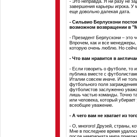
- Это неправда. Я ни разу не 
завершения карьеры игрока. У м
еще довольно далекая дата.
- Сильвио Берлускони посто
возможном возвращении в "М
- Президент Берлускони – это ч
Впрочем, как и все менеджеры, 
которую очень люблю. Но сейча
- Что вам нравится в англича
- Если говорить о футболе, то 
публика вместе с футболистами
Италии совсем иначе. И не тол
футбольного поля заграждениям
футболистов заслуженно уважаю
лишь частью команды. Точно та
или человека, который убирает
всеобщее уважение.
- А чего вам не хватает из то
- О, многого! Друзей, страны, 
Мне в последнее время удалос
после чемпионата мира приезжа