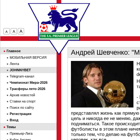
Андрей Шевченко: "М
Главное
МОБИЛЬНАЯ ВЕРСИЯ
Н
Лента
к
JOHNNYBET
d
Telegram-канал
Н
Чемпионат Мира-2026
т
Трасферы лето-2026
Архив новостей
-
Ставки на спорт
с
р
Поиск по сайту
представлял жизнь как прямую 
Регистрация
цель и никогда ее не меняю, д
Вход
подниматься. Такое происходит 
Темы
футболисты в этом плане ниче
Премьер-Лига
только тем, что делаю на футбо
человек, как все.
Кубок Англии