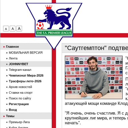
"Саутгемптон" подтв
Главное
МОБИЛЬНАЯ ВЕРСИЯ
"
Лента
и
JOHNNYBET
Г
Telegram-канал
с
Чемпионат Мира-2026
П
Трасферы лето-2026
л
Архив новостей
"
Ставки на спорт
з
к
Поиск по сайту
атакующей мощи команде Клод
Регистрация
Вход
"Я очень, очень счастлив. Я с д
Темы
крупнейших лиг мира, и теперь 
Премьер-Лига
начать".
Кубок Англии