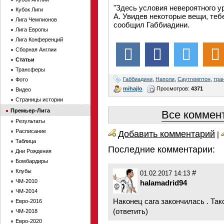
"Здесь условия невероятного у
Кубок Лиги
А. Увидев некоторые вещи, теб
Лига Чемпионов
сообщил Габбиадини.
Лига Европы
Лига Конференций
Сборная Англии
Статьи
Трансферы
Габбиадини
,
Наполи
,
Саутгемптон
,
тра
Фото
mihajlo
Просмотров:
4371
Видео
Страницы истории
Премьер-Лига
Все коммент
Результаты
Расписание
Добавить комментарий
|
Таблица
Последние комментарии:
Дни Рождения
Бомбардиры
Клубы
#
01.02.2017 14:13
ЧМ-2010
halamadrid94
ЧМ-2014
Наконец сага закончилась . Так
Евро-2016
(
ответить
)
ЧМ-2018
Евро-2020