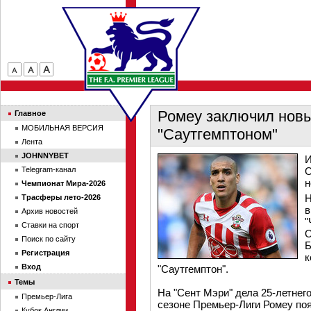
Ромеу заключил новы
Главное
МОБИЛЬНАЯ ВЕРСИЯ
"Саутгемптоном"
Лента
JOHNNYBET
И
Telegram-канал
О
н
Чемпионат Мира-2026
Н
Трасферы лето-2026
в
Архив новостей
"
Ставки на спорт
О
Поиск по сайту
Б
Регистрация
к
Вход
"Саутгемптон".
Темы
На "Сент Мэри" дела 25-летнег
Премьер-Лига
сезоне Премьер-Лиги Ромеу поя
Кубок Англии