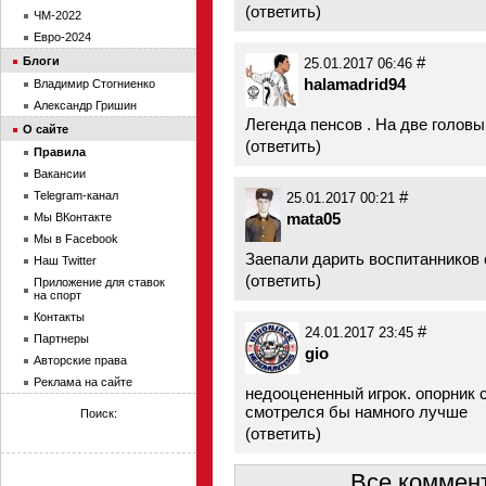
(
ответить
)
ЧМ-2022
Евро-2024
#
Блоги
25.01.2017 06:46
halamadrid94
Владимир Стогниенко
Александр Гришин
Легенда пенсов . На две головы
О сайте
(
ответить
)
Правила
Вакансии
#
Telegram-канал
25.01.2017 00:21
mata05
Мы ВКонтакте
Мы в Facebook
Заепали дарить воспитанников 
Наш Twitter
(
ответить
)
Приложение для ставок
на спорт
Контакты
#
24.01.2017 23:45
Партнеры
gio
Авторские права
Реклама на сайте
недооцененный игрок. опорник 
смотрелся бы намного лучше
Поиск:
(
ответить
)
Все коммент