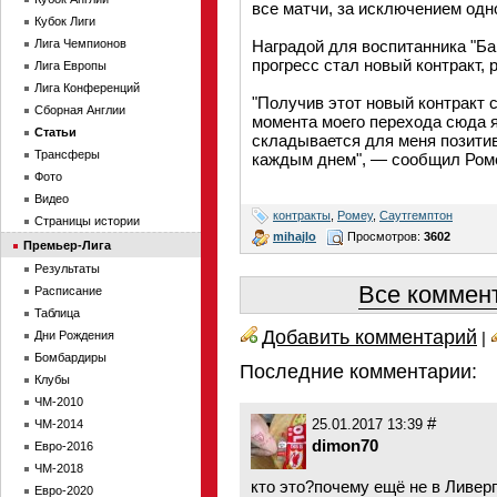
все матчи, за исключением одно
Кубок Лиги
Лига Чемпионов
Наградой для воспитанника "Б
прогресс стал новый контракт, 
Лига Европы
Лига Конференций
"Получив этот новый контракт с
Сборная Англии
момента моего перехода сюда я
Статьи
складывается для меня позити
Трансферы
каждым днем", — сообщил Ром
Фото
Видео
контракты
,
Ромеу
,
Саутгемптон
Страницы истории
mihajlo
Просмотров:
3602
Премьер-Лига
Результаты
Все коммент
Расписание
Таблица
Добавить комментарий
Дни Рождения
|
Бомбардиры
Последние комментарии:
Клубы
ЧМ-2010
#
ЧМ-2014
25.01.2017 13:39
dimon70
Евро-2016
ЧМ-2018
кто это?почему ещё не в Ливер
Евро-2020