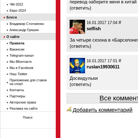
перевод-заберите меня в китай
ЧМ-2022
(
ответить
)
Евро-2024
Блоги
#
16.01.2017 17:04
Владимир Стогниенко
selfish
Александр Гришин
О сайте
За четыре сезона в «Барселоне»
Правила
(
ответить
)
Вакансии
Telegram-канал
#
16.01.2017 17:01
Мы ВКонтакте
ruslan19930611
Мы в Facebook
Наш Twitter
Досвидульки
Приложение для ставок
(
ответить
)
на спорт
Контакты
Все коммент
Партнеры
Авторские права
Добавить комментарий
Реклама на сайте
Поиск: