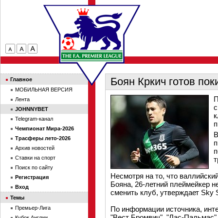
Боян Кркич готов пок
Главное
МОБИЛЬНАЯ ВЕРСИЯ
П
Лента
с
JOHNNYBET
к
Telegram-канал
п
Чемпионат Мира-2026
В
Трасферы лето-2026
п
Архив новостей
п
Ставки на спорт
т
Поиск по сайту
Несмотря на то, что валлийски
Регистрация
Бояна, 26-летний плеймейкер н
Вход
сменить клуб, утверждает Sky S
Темы
Премьер-Лига
По информации источника, инте
"Вест Бромвич", "Лас-Пальмас"
Кубок Англии