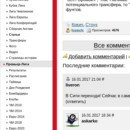
потенциального трансфера, то 
Кубок Лиги
фунтов.
Лига Чемпионов
Лига Европы
Лига Конференций
Кркич
,
Стоук
Сборная Англии
foxmcfc
Просмотров:
4576
Статьи
Трансферы
Все коммент
Фото
Видео
Добавить комментарий
|
Страницы истории
Премьер-Лига
Последние комментарии:
Результаты
Расписание
#
16.01.2017 21:04
Таблица
liveron
Дни Рождения
Бомбардиры
В Сити переходи! Сейчас в сам
Клубы
(
ответить
)
ЧМ-2010
ЧМ-2014
#
16.01.2017 18:34
Евро-2016
askarko
ЧМ-2018
Евро-2020