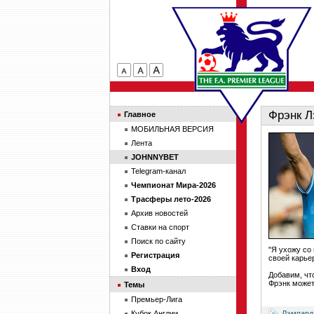
Фрэнк Л
Главное
МОБИЛЬНАЯ ВЕРСИЯ
Лента
JOHNNYBET
Telegram-канал
Чемпионат Мира-2026
Трасферы лето-2026
Архив новостей
Ставки на спорт
Поиск по сайту
"Я ухожу со
Регистрация
своей карье
Вход
Добавим, чт
Фрэнк может
Темы
Премьер-Лига
Лэмпард
Кубок Англии