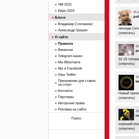
ЧМ-2022
Евро-2024
15.1
psi
Блоги
Владимир Стогниенко
легенда Сит
Александр Гришин
(
ответить
)
О сайте
Правила
15
Вакансии
p
Telegram-канал
31-15 топова
Мы ВКонтакте
(
ответить
)
Мы в Facebook
Наш Twitter
15
Приложение для ставок
ka
на спорт
Контакты
Новый тренер
Партнеры
(
ответить
)
Авторские права
Реклама на сайте
15
r
Поиск:
хороший игро
(
ответить
)