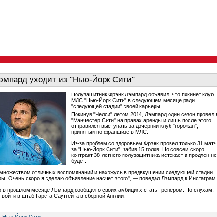
эмпард уходит из "Нью-Йорк Сити"
Полузащитник Фрэнк Лэмпард объявил, что покинет клуб
МЛС "Нью-Йорк Сити" в следующем месяце ради
"следующей стадии" своей карьеры.
Покинув "Челси" летом 2014, Лэмпард один сезон провел 
"Манчестер Сити" на правах аренды и лишь после этого
отправился выступать за дочерний клуб "горожан",
принятый по франшизе в МЛС.
Из-за проблем со здоровьем Фрэнк провел только 31 матч
за "Нью-Йорк Сити", забив 15 голов. Но совсем скоро
контракт 38-летнего полузащитника истекает и продлен не
будет.
 множеством отличных воспоминаний и нахожусь в предвкушении следующей стадии
ры. Очень скоро я сделаю объявление насчет этого", — поведал Лэмпард в Инстаграм.
о в прошлом месяце Лэмпард сообщил о своих амбициях стать тренером. По слухам,
 войти в штаб Гарета Саутгейта в сборной Англии.
,
Нью-Йорк Сити