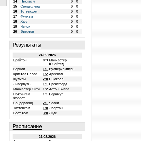
14
Ньюкасл
0
0
15
Сандерленд
0
0
16
Тоттенхэм
0
0
17
Фулхэм
0
0
18
Халл
0
0
19
Челси
0
0
20
Эвертон
0
0
Результаты
24.05.2026
Брайтон
0:3
Манчестер
Юнайтед
Бернли
1:1
Вулверхэмптон
Кристал Пэлас
1:2
Арсенал
Фулхэм
2:0
Ньюкасл
Ливерпуль
1:1
Брентфорд
Манчестер Сити
1:2
Астон Вилла
Ноттингем
1:1
Борнмут
Форест
Сандерленд
2:1
Челси
Тоттенхэм
1:0
Эвертон
Вест Хэм
3:0
Лидс
Расписание
21.08.2026