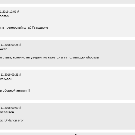
#
1.2016 10:06
hofan
и, в тренерский штаб Гвардиоле
#
.11.2016 09:26
ower
я стата, конечно не уверен, но кажется и тут слипи джи обосали
#
.11.2016 09:21
rnivool
 сборной англии!!!!
#
.11.2016 09:09
uschelsea
к. В Челси его!