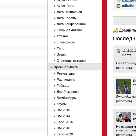
mihajlo
Кубок Лиги
Лига Чемпионов
Лига Европы
Лига Конференций
Добавить
Сборная Англии
Статьи
Последн
Трансферы
Фото
15.11.2016
Видео
udaff
Страницы истории
Не стать ем
Премьер-Лига
(
ответить
)
Результаты
Расписание
15
c
Таблица
Дни Рождения
Лучший....ле
Бомбардиры
(
ответить
)
Клубы
ЧМ-2010
15
ЧМ-2014
a
Евро-2016
Не стареет ч
ЧМ-2018
у него с тре
Евро-2020
(
ответить
)