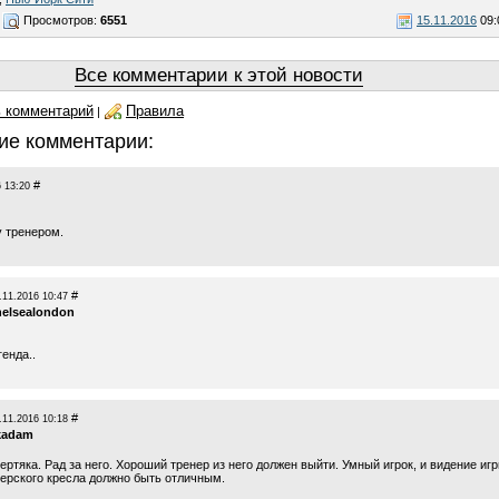
Просмотров:
6551
15.11.2016
09:
Все комментарии к этой новости
 комментарий
Правила
|
ие комментарии:
#
 13:20
у тренером.
#
.11.2016 10:47
helsealondon
генда..
#
.11.2016 10:18
kadam
ертяка. Рад за него. Хороший тренер из него должен выйти. Умный игрок, и видение иг
нерского кресла должно быть отличным.