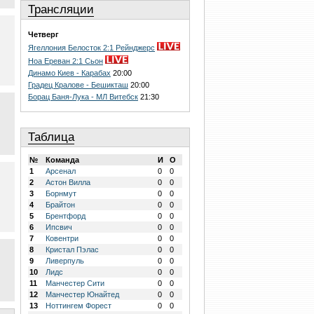
Трансляции
Четверг
Ягеллония Белосток 2:1 Рейнджерс
Ноа Ереван 2:1 Сьон
Динамо Киев - Карабах
20:00
Градец Кралове - Бешикташ
20:00
Борац Баня-Лука - МЛ Витебск
21:30
Таблица
№
Команда
И
О
1
Арсенал
0
0
2
Астон Вилла
0
0
3
Борнмут
0
0
4
Брайтон
0
0
5
Брентфорд
0
0
6
Ипсвич
0
0
7
Ковентри
0
0
8
Кристал Пэлас
0
0
9
Ливерпуль
0
0
10
Лидс
0
0
11
Манчестер Сити
0
0
12
Манчестер Юнайтед
0
0
13
Ноттингем Форест
0
0