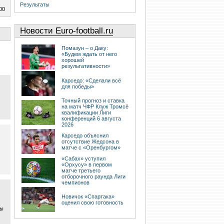
Результаты
00
Новости Euro-football.ru
Помазун – о Даку:
«Будем ждать от него
хорошей
результативности»
Карседо: «Сделали всё
для победы»
Точный прогноз и ставка
на матч ЧФР Клуж Тромсё
квалификации Лиги
конференций 6 августа
2026
Карседо объяснил
отсутствие Жедсона в
матче с «Оренбургом»
«Сабах» уступил
«Орхусу» в первом
матче третьего
отборочного раунда Лиги
чемпионов
Новичок «Спартака»
оценил свою готовность
ры