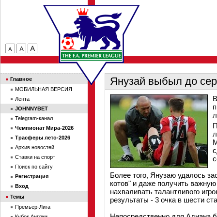
Янузай выбыл до се
Главное
МОБИЛЬНАЯ ВЕРСИЯ
В
Лента
п
JOHNNYBET
л
Telegram-канал
П
Чемпионат Мира-2026
л
Трасферы лето-2026
М
Архив новостей
с
Ставки на спорт
с
Поиск по сайту
Более того, Янузаю удалось за
Регистрация
котов" и даже получить важную
Вход
нахваливать талантливого игро
Темы
результаты - 3 очка в шести с
Премьер-Лига
Непосредственно для Аднана б
Кубок Англии