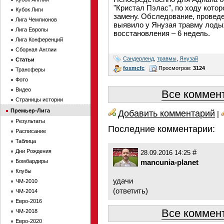
"Кристал Пэлас", по ходу кото
Кубок Лиги
замену. Обследование, провед
Лига Чемпионов
выявило у Янузая травму лодыж
Лига Европы
восстановления – 6 недель.
Лига Конференций
Сборная Англии
Сандерленд
,
травмы
,
Янузай
Статьи
foxmcfc
Просмотров:
3124
Трансферы
Фото
Видео
Все коммент
Страницы истории
Премьер-Лига
Добавить комментарий
|
Результаты
Последние комментарии:
Расписание
Таблица
Дни Рождения
#
28.09.2016 14:25
Бомбардиры
mancunia-planet
Клубы
удачи
ЧМ-2010
(
ответить
)
ЧМ-2014
Евро-2016
Все коммент
ЧМ-2018
Евро-2020