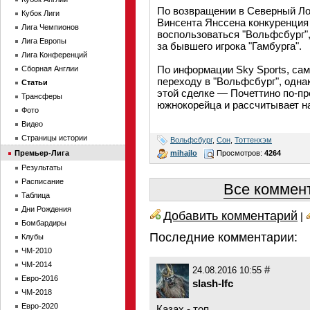
По возвращении в Северный Ло
Кубок Лиги
Винсента Янссена конкуренция 
Лига Чемпионов
воспользоваться "Вольфсбург",
Лига Европы
за бывшего игрока "Гамбурга".
Лига Конференций
По информации Sky Sports, сам
Сборная Англии
переходу в "Вольфсбург", одна
Статьи
этой сделке — Почеттино по-п
Трансферы
южнокорейца и рассчитывает на
Фото
Видео
Страницы истории
Вольфсбург
,
Сон
,
Тоттенхэм
mihajlo
Просмотров:
4264
Премьер-Лига
Результаты
Расписание
Все коммент
Таблица
Дни Рождения
Добавить комментарий
|
Бомбардиры
Последние комментарии:
Клубы
ЧМ-2010
ЧМ-2014
#
24.08.2016 10:55
Евро-2016
slash-lfc
ЧМ-2018
Евро-2020
Казах - топ.