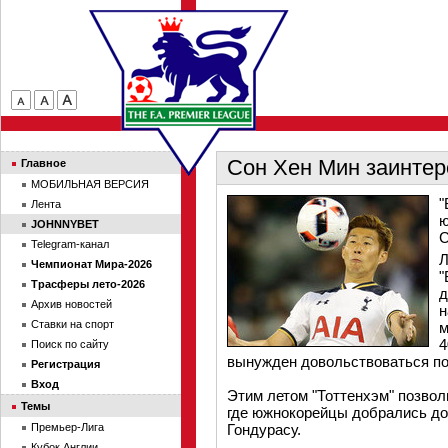
Сон Хен Мин заинтер
Главное
МОБИЛЬНАЯ ВЕРСИЯ
"
Лента
ю
JOHNNYBET
С
Telegram-канал
Л
Чемпионат Мира-2026
"
Трасферы лето-2026
д
Архив новостей
н
Ставки на спорт
м
4
Поиск по сайту
вынужден довольствоваться по
Регистрация
Вход
Этим летом "Тоттенхэм" позвол
Темы
где южнокорейцы добрались до
Премьер-Лига
Гондурасу.
Кубок Англии