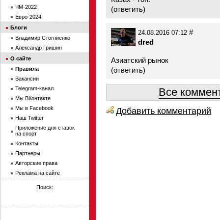
ЧМ-2022
(
ответить
)
Евро-2024
Блоги
#
24.08.2016 07:12
Владимир Стогниенко
dred
Александр Гришин
О сайте
Азиатский рынок
Правила
(
ответить
)
Вакансии
Telegram-канал
Все коммент
Мы ВКонтакте
Мы в Facebook
Добавить комментарий
Наш Twitter
Приложение для ставок
на спорт
Контакты
Партнеры
Авторские права
Реклама на сайте
Поиск: