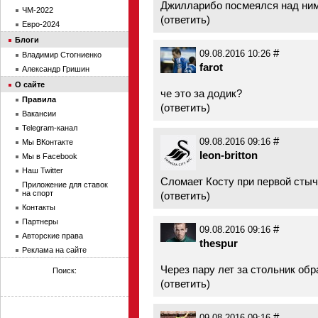
Джилларибо посмеялся над ни
ЧМ-2022
(
ответить
)
Евро-2024
Блоги
#
09.08.2016 10:26
Владимир Стогниенко
farot
Александр Гришин
О сайте
че это за додик?
Правила
(
ответить
)
Вакансии
Telegram-канал
#
09.08.2016 09:16
Мы ВКонтакте
leon-britton
Мы в Facebook
Наш Twitter
Сломает Косту при первой стычк
Приложение для ставок
на спорт
(
ответить
)
Контакты
Партнеры
#
09.08.2016 09:16
Авторские права
thespur
Реклама на сайте
Через пару лет за стольник обр
Поиск:
(
ответить
)
#