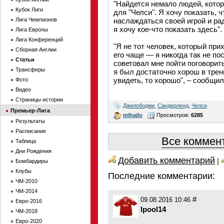
"Найдется немало людей, котор
Кубок Лиги
для "Челси". Я хочу показать, ч
Лига Чемпионов
наслаждаться своей игрой и ра
я хочу кое-что показать здесь".
Лига Европы
Лига Конференций
"Я не тот человек, который при
Сборная Англии
его чаще — я никогда так не п
Статьи
советовал мне пойти поговорить 
Трансферы
я был достаточно хорош в трен
увидеть, то хорошо", – сообщи
Фото
Видео
Страницы истории
Джилободжи
,
Сандерленд
,
Челси
Премьер-Лига
mihajlo
Просмотров:
6285
Результаты
Расписание
Все коммент
Таблица
Дни Рождения
Добавить комментарий
|
Бомбардиры
Клубы
Последние комментарии:
ЧМ-2010
ЧМ-2014
#
09.08.2016 10:46
Евро-2016
lpool14
ЧМ-2018
Евро-2020