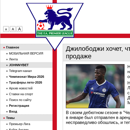
Джилободжи хочет, ч
Главное
МОБИЛЬНАЯ ВЕРСИЯ
продаже
Лента
JOHNNYBET
Н
Telegram-канал
н
о
Чемпионат Мира-2026
Н
Трасферы лето-2026
Л
Архив новостей
с
Ставки на спорт
Д
Поиск по сайту
М
Регистрация
Вход
В своем дебютном сезоне в "Че
в январе был отправлен в аренд
Темы
несправедливо обошлись, и теп
Премьер-Лига
Кубок Англии