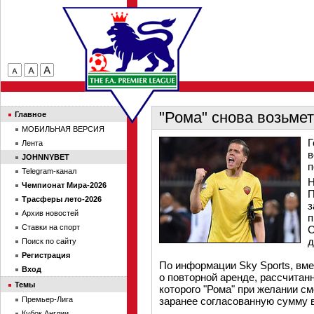
"Рома" снова возьме
Главное
МОБИЛЬНАЯ ВЕРСИЯ
Г
Лента
в
JOHNNYBET
п
Telegram-канал
Н
Чемпионат Мира-2026
П
Трасферы лето-2026
з
Архив новостей
п
Ставки на спорт
С
д
Поиск по сайту
Регистрация
По информации Sky Sports, вме
Вход
о повторной аренде, рассчитанн
Темы
которого "Рома" при желании см
Премьер-Лига
заранее согласованную сумму в
Кубок Англии