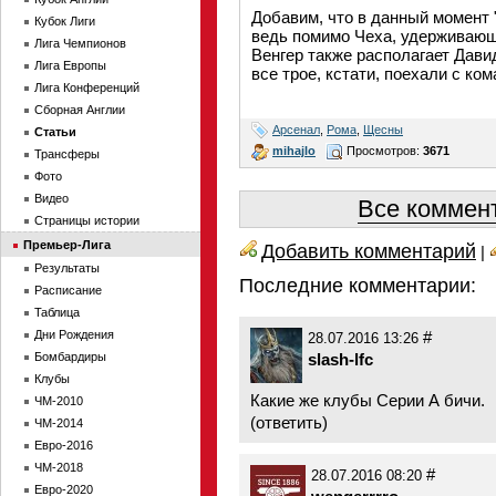
Добавим, что в данный момент 
Кубок Лиги
ведь помимо Чеха, удерживающе
Лига Чемпионов
Венгер также располагает Дав
Лига Европы
все трое, кстати, поехали с ко
Лига Конференций
Сборная Англии
Арсенал
,
Рома
,
Щесны
Статьи
mihajlo
Просмотров:
3671
Трансферы
Фото
Видео
Все коммент
Страницы истории
Премьер-Лига
Добавить комментарий
|
Результаты
Последние комментарии:
Расписание
Таблица
Дни Рождения
#
28.07.2016 13:26
Бомбардиры
slash-lfc
Клубы
Какие же клубы Серии А бичи.
ЧМ-2010
(
ответить
)
ЧМ-2014
Евро-2016
ЧМ-2018
#
28.07.2016 08:20
Евро-2020