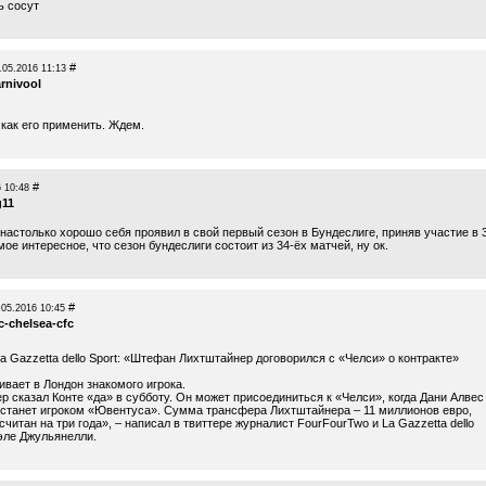
ь сосут
#
.05.2016 11:13
rnivool
 как его применить. Ждем.
#
 10:48
g11
настолько хорошо себя проявил в свой первый сезон в Бундеслиге, приняв участие в 
мое интересное, что сезон бундеслиги состоит из 34-ёх матчей, ну ок.
#
.05.2016 10:45
c-chelsea-cfc
 Gazzetta dello Sport: «Штефан Лихтштайнер договорился с «Челси» о контракте»
ивает в Лондон знакомого игрока.
р сказал Конте «да» в субботу. Он может присоединиться к «Челси», когда Дани Алвес
станет игроком «Ювентуса». Сумма трансфера Лихтштайнера – 11 миллионов евро,
считан на три года», – написал в твиттере журналист FourFourTwo и La Gazzetta dello
эле Джульянелли.