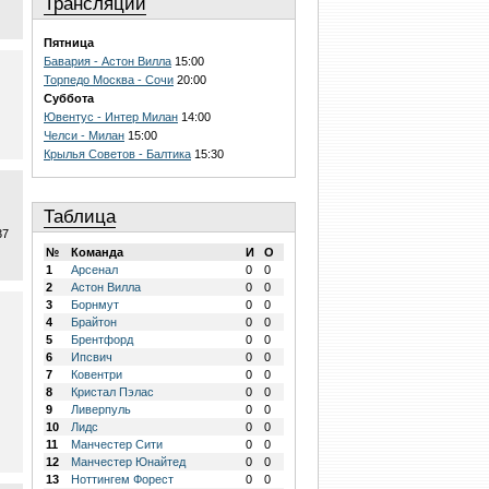
Трансляции
Пятница
Бавария - Астон Вилла
15:00
Торпедо Москва - Сочи
20:00
Суббота
Ювентус - Интер Милан
14:00
Челси - Милан
15:00
Крылья Советов - Балтика
15:30
Таблица
37
№
Команда
И
О
1
Арсенал
0
0
2
Астон Вилла
0
0
3
Борнмут
0
0
4
Брайтон
0
0
5
Брентфорд
0
0
6
Ипсвич
0
0
7
Ковентри
0
0
8
Кристал Пэлас
0
0
9
Ливерпуль
0
0
10
Лидс
0
0
11
Манчестер Сити
0
0
12
Манчестер Юнайтед
0
0
13
Ноттингем Форест
0
0