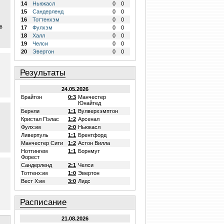
14
Ньюкасл
0
0
15
Сандерленд
0
0
16
Тоттенхэм
0
0
в
17
Фулхэм
0
0
18
Халл
0
0
19
Челси
0
0
20
Эвертон
0
0
Результаты
24.05.2026
Брайтон
0:3
Манчестер
Юнайтед
Бернли
1:1
Вулверхэмптон
Кристал Пэлас
1:2
Арсенал
Фулхэм
2:0
Ньюкасл
Ливерпуль
1:1
Брентфорд
Манчестер Сити
1:2
Астон Вилла
Ноттингем
1:1
Борнмут
Форест
Сандерленд
2:1
Челси
Тоттенхэм
1:0
Эвертон
Вест Хэм
3:0
Лидс
Расписание
21.08.2026