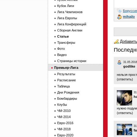
Кубок Лиги
Борусси
Лига Чемпионов
mihajlo
Лига Европы
Лига Конференций
Сборная Англии
Статьи
Добавить
Трансферы
Фото
Последн
Видео
Страницы истории
31.05.2016
godlike
Премьер-Лига
Результаты
нельзя прост
(
ответить
)
Расписание
Таблица
Дни Рождения
31
h
Бомбардиры
Клубы
нужно подум
ЧМ-2010
(
ответить
)
ЧМ-2014
Евро-2016
31
ЧМ-2018
fa
Евро-2020