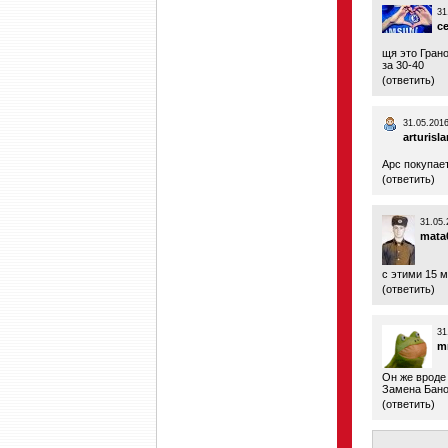
31
c
щя это Грано
за 30-40
(
ответить
)
31.05.2016
arturisl
Арс покупает
(
ответить
)
31.05.
mata
с этими 15 м
(
ответить
)
31
mr
Он же вроде 
Замена Бано
(
ответить
)