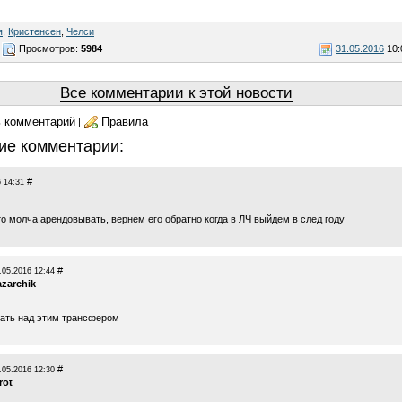
я
,
Кристенсен
,
Челси
Просмотров:
5984
31.05.2016
10:
Все комментарии к этой новости
 комментарий
Правила
|
ие комментарии:
#
 14:31
о молча арендовывать, вернем его обратно когда в ЛЧ выйдем в след году
#
.05.2016 12:44
azarchik
ать над этим трансфером
#
.05.2016 12:30
rot