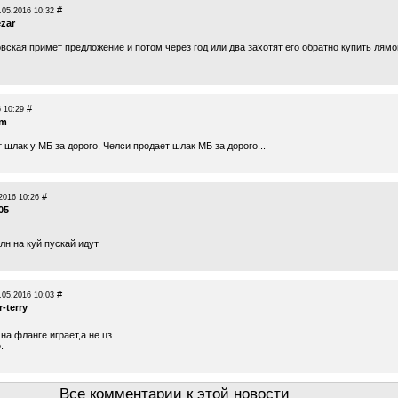
#
.05.2016 10:32
ezar
вская примет предложение и потом через год или два захотят его обратно купить лямо
#
 10:29
am
 шлак у МБ за дорого, Челси продает шлак МБ за дорого...
#
2016 10:26
05
лн на куй пускай идут
#
.05.2016 10:03
-terry
на фланге играет,а не цз.
.
Все комментарии к этой новости