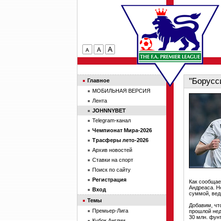
"Борусс
Главное
МОБИЛЬНАЯ ВЕРСИЯ
Лента
JOHNNYBET
Telegram-канал
Чемпионат Мира-2026
Трасферы лето-2026
Архив новостей
Ставки на спорт
Поиск по сайту
Регистрация
Как сообщае
Андреаса. Н
Вход
суммой, вед
Темы
Добавим, чт
Премьер-Лига
прошлой нед
30 млн. фун
Кубок Англии