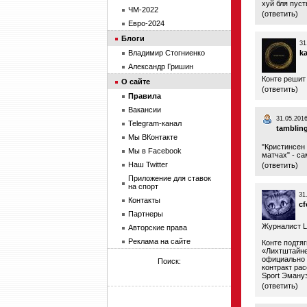
хуй бля пуст
ЧМ-2022
(
ответить
)
Евро-2024
Блоги
31
Владимир Стогниенко
ka
Александр Гришин
Конте решит
О сайте
(
ответить
)
Правила
Вакансии
31.05.2016
Telegram-канал
tamblin
Мы ВКонтакте
"Кристинсен 
Мы в Facebook
матчах" - са
Наш Twitter
(
ответить
)
Приложение для ставок
на спорт
31
Контакты
cf
Партнеры
Журналист La
Авторские права
Реклама на сайте
Конте подтяг
«Лихтштайне
официально 
Поиск:
контракт рас
Sport Эману
(
ответить
)