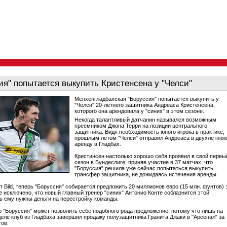
ия" попытается выкупить Кристенсена у "Челси"
Менхенгладбахская "Боруссия" попытается выкупить у
"Челси" 20-летнего защитника Андреаса Кристенсена,
которого она арендовала у "синих" в этом сезоне.
Некогда талантливый датчанин назывался возможным
преемником Джона Терри на позиции центрального
защитника. Видя необходимость юного игрока в практике,
прошлым летом "Челси" отправил Андреаса в двухлетню
аренду в Гладбах.
Кристинсен настолько хорошо себя проявил в свой первы
сезон в Бундеслиге, приняв участие в 37 матчах, что
"Боруссия" решила уже сейчас попытаться выкупить
трансфер защитника, не дожидаясь истечения аренды.
т Bild, теперь "Боруссия" собирается предложить 20 миллионов евро (15 млн. фунтов) 
е исключено, что новый главный тренер "синих" Антонио Конте соблазнится этой
ь ему нужны деньги на перестройку команды.
о "Боруссия" может позволить себе подобного рода предложение, потому что лишь на
еле клуб из Гладбаха завершил продажу полузащитника Гранита Джаки в "Арсенал" за
тов.