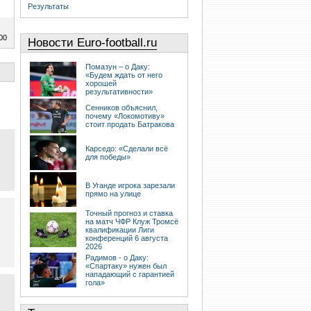
Результаты
00
Новости Euro-football.ru
Помазун – о Даку:
«Будем ждать от него
хорошей
результативности»
Сенников объяснил,
почему «Локомотиву»
стоит продать Батракова
Карседо: «Сделали всё
для победы»
В Уганде игрока зарезали
прямо на улице
Точный прогноз и ставка
на матч ЧФР Клуж Тромсё
квалификации Лиги
конференций 6 августа
2026
Радимов - о Даку:
«Спартаку» нужен был
нападающий с гарантией
гола»